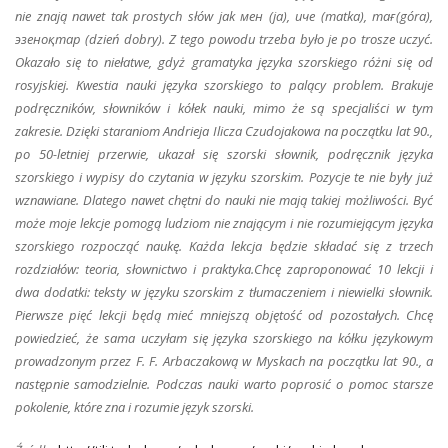
nie znają nawet tak prostych słów jak мен (ja), иче (matka), тағ (góra),
эзеноқтар (dzień dobry). Z tego powodu trzeba było je po trosze uczyć.
Okazało się to niełatwe, gdyż gramatyka języka szorskiego różni się od
rosyjskiej. Kwestia nauki języka szorskiego to palący problem. Brakuje
podręczników, słowników i kółek nauki, mimo że są specjaliści w tym
zakresie. Dzięki staraniom Andrieja Ilicza Czudojakowa na początku lat 90.,
po 50-letniej przerwie, ukazał się szorski słownik, podręcznik języka
szorskiego i wypisy do czytania w języku szorskim. Pozycje te nie były już
wznawiane. Dlatego nawet chętni do nauki nie mają takiej możliwości. Być
może moje lekcje pomogą ludziom nie znającym i nie rozumiejącym języka
szorskiego rozpocząć naukę. Każda lekcja będzie składać się z trzech
rozdziałów: teoria, słownictwo i praktyka.Chcę zaproponować 10 lekcji i
dwa dodatki: teksty w języku szorskim z tłumaczeniem i niewielki słownik.
Pierwsze pięć lekcji będą mieć mniejszą objętość od pozostałych. Chcę
powiedzieć, że sama uczyłam się języka szorskiego na kółku językowym
prowadzonym przez F. F. Arbaczakową w Myskach na początku lat 90., a
następnie samodzielnie. Podczas nauki warto poprosić o pomoc starsze
pokolenie, które zna i rozumie język szorski.