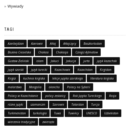
Wywiady
TAGI
Azerbejdżan
Azerowie
Ałtaj
Ałtajczycy
Baszkortostan
Bożena Ciesielska
Chakasi
Chakasja
Czingiz Ajtmatow
Gustaw Zieliński
islam
Jakuci
Jakucja
jurta
język kazachski
język szorski
język turecki
Kazachowie
Kazachstan
Kirgistan
Kirgizi
kuchnia kirgiska
lekcje języka szorskiego
literatura kirgiska
malarstwo
Mongolia
ołoncho
Polacy na Syberii
Polacy w Kazachstanie
polscy zesłańcy
Rok Języka Tureckiego
Rosja
różne języki
szamanizm
Szorowie
Tatarstan
Turcja
Turkmenistan
turkologia
Tuwa
Tuwińcy
UNESCO
Uzbekistan
wierzenia tradycyjne
zwierzęta