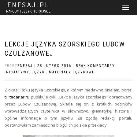
ENESAJ.PL
WŁĄCZ
NARODY I JĘZYKI TURKIJSKIE
NAWIGACJ
LEKCJE JĘZYKA SZORSKIEGO LUBOW
CZULŻANOWEJ
PRZEZ
ENESAJ
|
28 LUTEGO 2016
|
BRAK KOMENTARZY
|
INICJATYWY
,
JĘZYKI
,
MATERIAŁY JĘZYKOWE
Z okazji Roku Języka Szorskiego, o którym niedawno pisałam, portal
tili.tadarlar.ru
publikuje cykl „Lekcje języka szorskiego” opracowany
przez Lubow Czulżanową. Składa się on z krótkich odcinków
wprowadzających czytelnika w słownictwo, gramatykę, historię i
ogólne informacje o tym języku. Za zgodą redakcji portalu
postanowiłam zamieścić na blogu ich polskie przekłady.