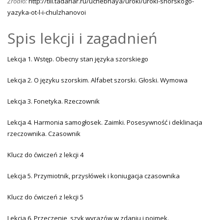
Źródło:
http://tili.tadarlar.ru/uchebnaya/uroki/uroki-shorskogo-
yazyka-ot-l-i-chulzhanovoi
Spis lekcji i zagadnień
Lekcja 1. Wstęp. Obecny stan języka szorskiego
Lekcja 2. O języku szorskim. Alfabet szorski. Głoski. Wymowa
Lekcja 3. Fonetyka. Rzeczownik
Lekcja 4. Harmonia samogłosek. Zaimki. Posesywność i deklinacja
rzeczownika. Czasownik
Klucz do ćwiczeń z lekcji 4
Lekcja 5. Przymiotnik, przysłówek i koniugacja czasownika
Klucz do ćwiczeń z lekcji 5
Lekcja 6. Przeczenie, szyk wyrazów w zdaniu i poimek.