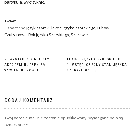
partykuła, wykrzyknik.
Tweet
Oznaczone
język szorski
,
lekcje języka szorskiego
,
Lubow
Czulżanowa
,
Rok Języka Szorskiego
,
Szorowie
NAWIGACJA
←
WYWIAD Z KIRGISKIM
LEKCJE JĘZYKA SZORSKIEGO –
AKTOREM NURBEKIEM
1. WSTĘP. OBECNY STAN JĘZYKA
WPISU
SAWITACHUNOWEM
SZORSKIEGO
→
DODAJ KOMENTARZ
Twój adres e-mail nie zostanie opublikowany.
Wymagane pola są
oznaczone
*