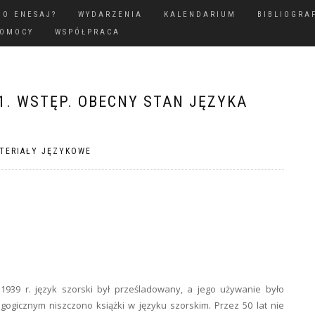
GO ENESAJ?
WYDARZENIA
KALENDARIUM
BIBLIOGRA
POMOCY
WSPÓŁPRACA
1. WSTĘP. OBECNY STAN JĘZYKA
TERIAŁY JĘZYKOWE
939 r. język szorski był prześladowany, a jego używanie było
gogicznym niszczono książki w języku szorskim. Przez 50 lat nie