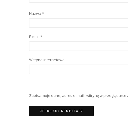
Nazwa
*
E-mail
*
Witryna internetowa
Zapisz moje dane, adres e-mail i witrynę w przeglądarc