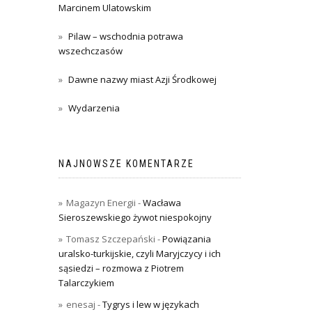
Marcinem Ulatowskim
Pilaw – wschodnia potrawa
wszechczasów
Dawne nazwy miast Azji Środkowej
Wydarzenia
NAJNOWSZE KOMENTARZE
Magazyn Energii
-
Wacława
Sieroszewskiego żywot niespokojny
Tomasz Szczepański
-
Powiązania
uralsko-turkijskie, czyli Maryjczycy i ich
sąsiedzi – rozmowa z Piotrem
Talarczykiem
enesaj
-
Tygrys i lew w językach