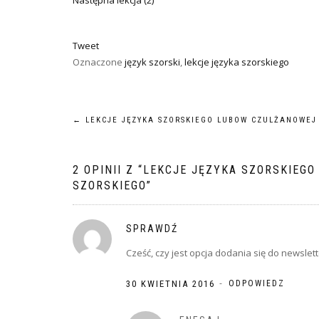
Następna lekcja (2)
Tweet
Oznaczone
język szorski
,
lekcje języka szorskiego
NAWIGACJA
←
LEKCJE JĘZYKA SZORSKIEGO LUBOW CZULŻANOWEJ
WPISU
2 OPINII Z “
LEKCJE JĘZYKA SZORSKIEGO 
SZORSKIEGO
”
SPRAWDŹ
Cześć, czy jest opcja dodania ѕię do newslet
-
30 KWIETNIA 2016
ODPOWIEDZ