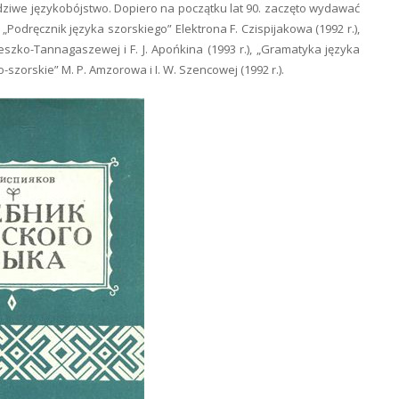
wdziwe językobójstwo. Dopiero na początku lat 90. zaczęto wydawać
„Podręcznik języka szorskiego” Elektrona F. Czispijakowa (1992 r.),
ieszko-Tannagaszewej i F. J. Apońkina (1993 r.), „Gramatyka języka
-szorskie” M. P. Amzorowa i I. W. Szencowej (1992 r.).