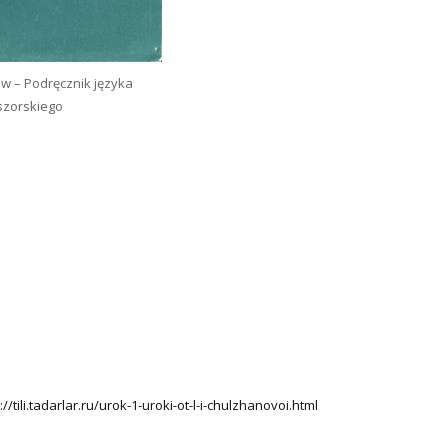
ow – Podręcznik języka
szorskiego
://tili.tadarlar.ru/urok-1-uroki-ot-l-i-chulzhanovoi.html