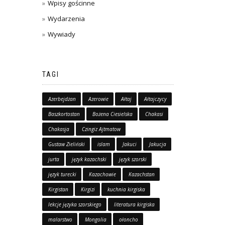
Wpisy gościnne
Wydarzenia
Wywiady
TAGI
Azerbejdżan
Azerowie
Ałtaj
Ałtajczycy
Baszkortostan
Bożena Ciesielska
Chakasi
Chakasja
Czingiz Ajtmatow
Gustaw Zieliński
islam
Jakuci
Jakucja
jurta
język kazachski
język szorski
język turecki
Kazachowie
Kazachstan
Kirgistan
Kirgizi
kuchnia kirgiska
lekcje języka szorskiego
literatura kirgiska
malarstwo
Mongolia
ołoncho