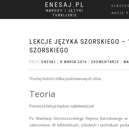
ENESAJ.PL
DLACZE
NARODY I JĘZYKI
AKCJE 
TURKIJSKIE
LEKCJE JĘZYKA SZORSKIEGO – 
SZORSKIEGO
PRZEZ
ENESAJ
|
8 MARCA 2016
|
2KOMENTARZE
|
MA
Trochę historii i kilka podstawowych słów.
Teoria
Pierwsza lekcja będzie najłatwiejsza!
Po likwidacji Górnoszorskiego Rejonu Narodowego w 1
zabronione. W bibliotekach, szkołach i technikum peda