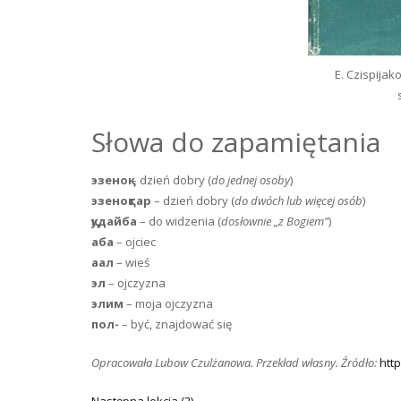
E. Czispijak
Słowa do zapamiętania
эзеноқ
– dzień dobry (
do jednej osoby
)
эзеноқтар
– dzień dobry (
do dwóch lub więcej osób
)
қудайба
– do widzenia (
dosłownie „z Bogiem”
)
аба
– ojciec
аал
– wieś
эл
– ojczyzna
элим
– moja ojczyzna
пол-
– być, znajdować się
Opracowała Lubow Czulżanowa. Przekład własny. Źródło:
http