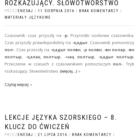
ROZKAZUJĄCY. SŁOWOTWÓRSTWO
PRZEZ
ENESAJ
|
11 SIERPNIA 2016
|
BRAK KOMENTARZY
|
MATERIAŁY JĘZYKOWE
Czasownik: czas przyszły na
-р
. Przyrostki osobowe czasownika.
Czas przyszły prawdopodobny na
-қадыг
. Czasownik pomocniczy
пол-
. Czas przeszły na
-қадыг полған
,
-р полған
,
-ған полар
,
-ған
полтыр
,
-қалақ полтыр
,
-чаӊ полтыр
,
-қадыг полтыр
.
Przeczenie w czasach z czasownikiem pomocniczym
пол-
. Tryb
rozkazujący. Słowotwórstwo.
(więcej…)
Czytaj więcej
LEKCJE JĘZYKA SZORSKIEGO – 8.
KLUCZ DO ĆWICZEŃ
PRZEZ
ENESAJ
|
21 LIPCA 2016
|
BRAK KOMENTARZY
|