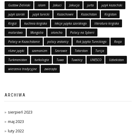
Gustaw Zieliński
islam
Jakuci
Jakucja
jurta
język kazachski
język szorski
język turecki
Kazachowie
Kazachstan
Kirgistan
Kirgizi
kuchnia kirgiska
lekcje języka szorskiego
literatura kirgiska
malarstwo
Mongolia
ołoncho
Polacy na Syberii
Polacy w Kazachstanie
polscy zesłańcy
Rok Języka Tureckiego
Rosja
różne języki
szamanizm
Szorowie
Tatarstan
Turcja
Turkmenistan
turkologia
Tuwa
Tuwińcy
UNESCO
Uzbekistan
wierzenia tradycyjne
zwierzęta
ARCHIWA
sierpień 2023
maj 2023
luty 2022