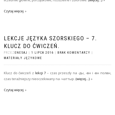
liczebniki główne, porządkowe, rozdzielne i zbiorowe.
(więcej…)
Czytaj więcej
LEKCJE JĘZYKA SZORSKIEGO – 7.
KLUCZ DO ĆWICZEŃ.
PRZEZ
ENESAJ
|
1 LIPCA 2016
|
BRAK KOMENTARZY
|
MATERIAŁY JĘZYKOWE
Klucz do ćwiczeń z
lekcji 7
– czas przeszły na -ды, -ған i -ған полған,
czas teraźniejszy nieoczekiwany na -чаттыр.
(więcej…)
Czytaj więcej