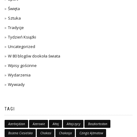
Święta
Sztuka
Tradycje
Tydzień Książki
Uncategorized
W 80 blogów dookoła świata
Wpisy gościnne
Wydarzenia
Wywiady
TAGI
Azerbejdżan
Azerowie
Ałtaj
Ałtajczycy
Baszkortostan
Bożena Ciesielska
Chakasi
Chakasja
Czingiz Ajtmatow