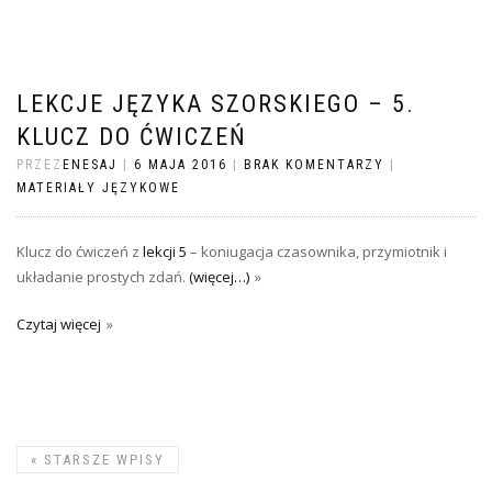
LEKCJE JĘZYKA SZORSKIEGO – 5.
KLUCZ DO ĆWICZEŃ
PRZEZ
ENESAJ
|
6 MAJA 2016
|
BRAK KOMENTARZY
|
MATERIAŁY JĘZYKOWE
Klucz do ćwiczeń z
lekcji 5
– koniugacja czasownika, przymiotnik i
układanie prostych zdań.
(więcej…)
Czytaj więcej
«
STARSZE WPISY