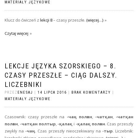
MATERIAŁY JĘZYKOWE
Klucz do ćwiczeń z
lekcji 8
– czasy przeszłe.
(więcej…)
Czytaj więcej
LEKCJE JĘZYKA SZORSKIEGO – 8.
CZASY PRZESZŁE – CIĄG DALSZY.
LICZEBNIKI
PRZEZ
ENESAJ
|
14 LIPCA 2016
|
BRAK KOMENTARZY
|
MATERIAŁY JĘZYKOWE
Czasownik: czasy przeszłe na
-чаӊ полған
,
-чатқан
,
-чатқан
полған
,
-чатқан полтыр
,
-қалақ
i
-қалақ полған
. Czas przeszły
zwykły na
-чаӊ
. Czas przeszły nieoczekiwany na
-тыр
. Liczebnik: