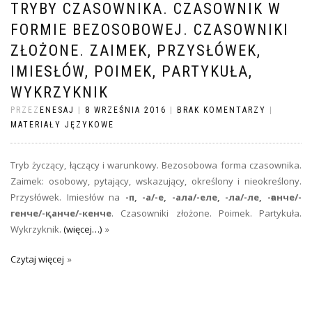
TRYBY CZASOWNIKA. CZASOWNIK W
FORMIE BEZOSOBOWEJ. CZASOWNIKI
ZŁOŻONE. ZAIMEK, PRZYSŁÓWEK,
IMIESŁÓW, POIMEK, PARTYKUŁA,
WYKRZYKNIK
PRZEZ
ENESAJ
|
8 WRZEŚNIA 2016
|
BRAK KOMENTARZY
|
MATERIAŁY JĘZYKOWE
Tryb życzący, łączący i warunkowy. Bezosobowa forma czasownika.
Zaimek: osobowy, pytający, wskazujący, określony i nieokreślony.
Przysłówek. Imiesłów na
-п, -а/-е, -ала/-еле, -ла/-ле, -ғанче/-
генче/-қанче/-кенче
. Czasowniki złożone. Poimek. Partykuła.
Wykrzyknik.
(więcej…)
Czytaj więcej