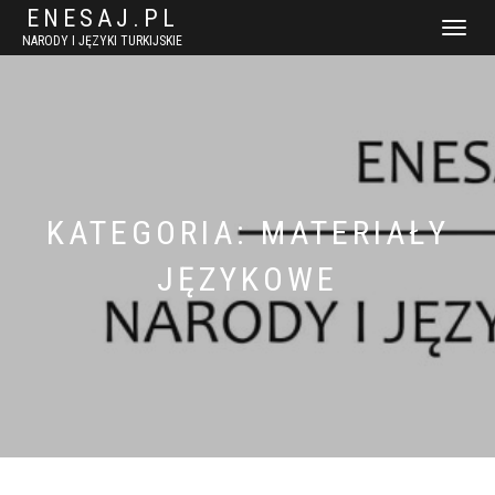
ENESAJ.PL
WŁĄCZ
NARODY I JĘZYKI TURKIJSKIE
NAWIGACJ
KATEGORIA:
MATERIAŁY
JĘZYKOWE