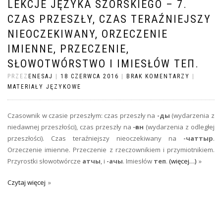
LEKCJE JĘZYKA SZORSKIEGO – 7.
CZAS PRZESZŁY, CZAS TERAŹNIEJSZY
NIEOCZEKIWANY, ORZECZENIE
IMIENNE, PRZECZENIE,
SŁOWOTWÓRSTWO I IMIESŁÓW ТЕП.
PRZEZ
ENESAJ
|
18 CZERWCA 2016
|
BRAK KOMENTARZY
|
MATERIAŁY JĘZYKOWE
Czasownik w czasie przeszłym: czas przeszły na
-ды
(wydarzenia z
niedawnej przeszłości), czas przeszły na
-ған
(wydarzenia z odległej
przeszłości). Czas teraźniejszy nieoczekiwany na
-чаттыр
.
Orzeczenie imienne. Przeczenie z rzeczownikiem i przymiotnikiem.
Przyrostki słowotwórcze
атчы
, i
-ачы
. Imiesłów
теп
.
(więcej…)
Czytaj więcej