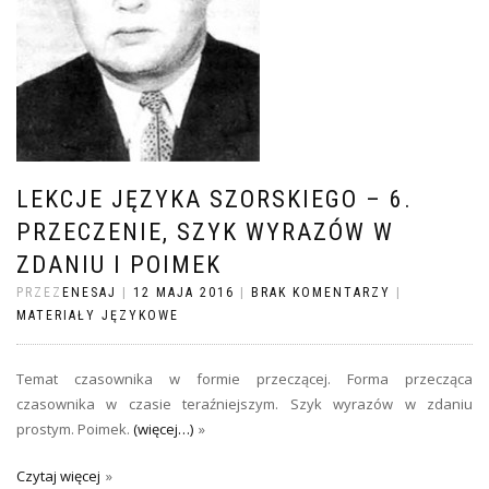
LEKCJE JĘZYKA SZORSKIEGO – 6.
PRZECZENIE, SZYK WYRAZÓW W
ZDANIU I POIMEK
PRZEZ
ENESAJ
|
12 MAJA 2016
|
BRAK KOMENTARZY
|
MATERIAŁY JĘZYKOWE
Temat czasownika w formie przeczącej. Forma przecząca
czasownika w czasie teraźniejszym. Szyk wyrazów w zdaniu
prostym. Poimek.
(więcej…)
Czytaj więcej