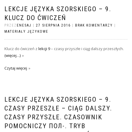
LEKCJE JĘZYKA SZORSKIEGO – 9.
KLUCZ DO ĆWICZEŃ
PRZEZ
ENESAJ
|
27 SIERPNIA 2016
|
BRAK KOMENTARZY
|
MATERIAŁY JĘZYKOWE
Klucz do ćwiczeń z
lekcji 9
– czasy przyszłe i ciąg dalszy przeszłych.
(więcej…)
Czytaj więcej
LEKCJE JĘZYKA SZORSKIEGO – 9.
CZASY PRZESZŁE – CIĄG DALSZY.
CZASY PRZYSZŁE. CZASOWNIK
POMOCNICZY ПОЛ-. TRYB