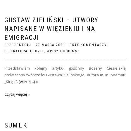
GUSTAW ZIELIŃSKI – UTWORY
NAPISANE W WIĘZIENIU I NA
EMIGRACJI
PRZEZ
ENESAJ
|
27 MARCA 2021
|
BRAK KOMENTARZY
|
LITERATURA
,
LUDZIE
,
WPISY GOŚCINNE
Przedstawiam kolejny artykuł gościnny Bożeny Ciesielskiej
poświęcony twórczości Gustawa Zielińskiego, autora m. in. poematu
„Kirgiz”.
(więcej…)
Czytaj więcej
SÜMӦLӦK