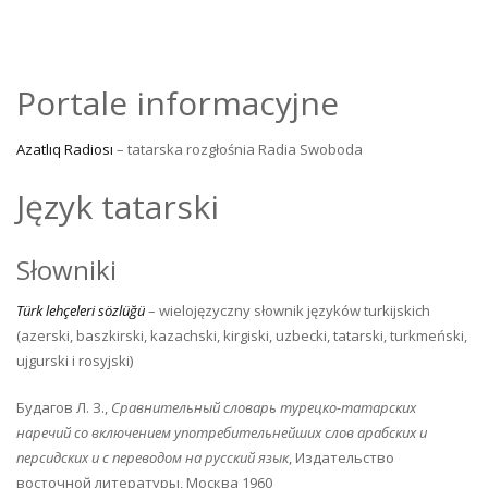
Portale informacyjne
Azatlıq Radiosı
– tatarska rozgłośnia Radia Swoboda
Język tatarski
Słowniki
Türk lehçeleri sözlüğü
– wielojęzyczny słownik języków turkijskich
(azerski, baszkirski, kazachski, kirgiski, uzbecki, tatarski, turkmeński,
ujgurski i rosyjski)
Будагов Л. З.,
Сравнительный словарь турецко-татарских
наречий со включением употребительнейших слов арабских и
персидских и с переводом на русский язык
, Издательство
восточной литературы, Москва 1960