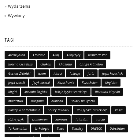
Wydarzenia
Wywiady
TAGI
Azerbejdżan
Azerowie
Ałtaj
Ałtajczycy
Baszkortostan
Bożena Ciesielska
Chakasi
Chakasja
Czingiz Ajtmatow
Gustaw Zieliński
islam
Jakuci
Jakucja
jurta
język kazachski
język szorski
język turecki
Kazachowie
Kazachstan
Kirgistan
Kirgizi
kuchnia kirgiska
lekcje języka szorskiego
literatura kirgiska
malarstwo
Mongolia
ołoncho
Polacy na Syberii
Polacy w Kazachstanie
polscy zesłańcy
Rok Języka Tureckiego
Rosja
różne języki
szamanizm
Szorowie
Tatarstan
Turcja
Turkmenistan
turkologia
Tuwa
Tuwińcy
UNESCO
Uzbekistan