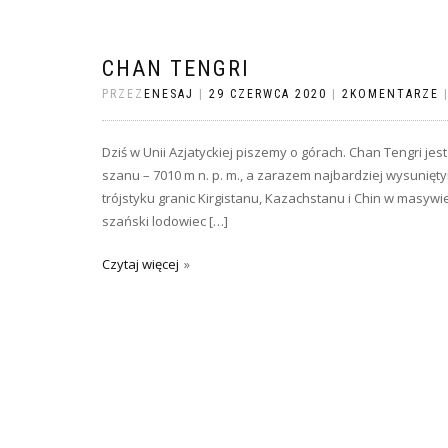
CHAN TENGRI
PRZEZ
ENESAJ
|
29 CZERWCA 2020
|
2KOMENTARZE
Dziś w Unii Azjatyckiej piszemy o górach. Chan Tengri je
szanu – 7010 m n. p. m., a zarazem najbardziej wysunięty
trójstyku granic Kirgistanu, Kazachstanu i Chin w masywie 
szański lodowiec […]
Czytaj więcej