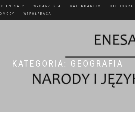
GO ENESAJ?
WYDARZENIA
KALENDARIUM
BIBLIOGRA
POMOCY
WSPÓŁPRACA
KATEGORIA:
GEOGRAFIA