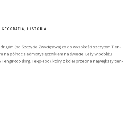
|
GEOGRAFIA
,
HISTORIA
st drugim (po Szczycie Zwycięstwa) co do wysokości szczytem Tien-
m na północ siedmiotysięcznikiem na świecie. Leży w pobliżu
Tengir-too (kirg. Теңир-Тоо), który z kolei przecina największy tien-