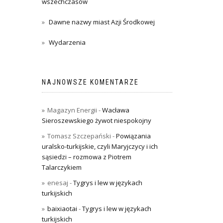
wszechczasów
Dawne nazwy miast Azji Środkowej
Wydarzenia
NAJNOWSZE KOMENTARZE
Magazyn Energii
-
Wacława
Sieroszewskiego żywot niespokojny
Tomasz Szczepański
-
Powiązania
uralsko-turkijskie, czyli Maryjczycy i ich
sąsiedzi – rozmowa z Piotrem
Talarczykiem
enesaj
-
Tygrys i lew w językach
turkijskich
baixiaotai
-
Tygrys i lew w językach
turkijskich