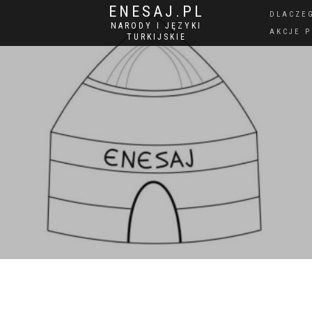
ENESAJ.PL
DLACZE
NARODY I JĘZYKI
AKCJE 
TURKIJSKIE