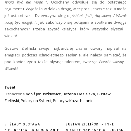
Twoją być nie mogę…
”. Ukochany odwołuje się do ostatniego
argumentu. Wyjeżdża w daleką drogę, więc prosi jeszcze raz, a może
już ostatni raz… Dziewczyna ulega: „
Ach! nie jedź, daj słowo, / Wszak
twoją być mogę!…
”. Jak zakończyło się potajemne spotkanie dwojga
zakochanych? Trzeba spytać księżyca, który wszystko słyszał i
widział.
Gustaw Zieliński swoje najbardziej znane utwory napisał na
emigracji podczas ośmioletniego zesłania, ale należy pamiętać, że
pod koniec życia także błysnął talentem, tworząc
Powrót wiosny
i
Wisienki.
Tweet
Oznaczone
Adolf Januszkiewicz
,
Bożena Ciesielska
,
Gustaw
Zieliński
,
Polacy na Syberii
,
Polacy w Kazachstanie
NAWIGACJA
←
ŚLADY GUSTAWA
GUSTAW ZIELIŃSKI – INNE
ZIELIŃSKIEGO W KIRGISTANIE
WIERSZE NAPISANE W TOBOLSKU