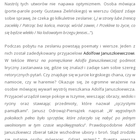
Nastrój tych utworów nie napawa optymizmem. Osoba mówiąca
(porte-parole poety Gustawa Zielińskiego) w wierszu
Odjazd
zdaje
sobie sprawę, że czeka go kilkuletnie zesłanie: („
I w strony lube źrenicą
zaciekłą / Patrząc bez końca, marząc wśród zawiei
, /
Przeklnie to życie, co
się będzie wlekło / Na lodowatym brzegu Jenisei…
”).
Podczas pobytu na zesłaniu powstają poematy i wiersze. Jeden z
nich został zadedykowany przyjacielowi
Adolfowi Januszkiewiczowi
.
W tekście
Wiersz na pomięszkanie Adolfa J[anuszkiewicza]
podmiot
liryczny zastanawia się, gdzie się znalazł i zadaje sam sobie szereg
retorycznych pytań. Czy znajduje się w jurcie kirgiskiego chana, czy w
namiocie, czy w haremie? Okazuje się, że ogromne wrażenie na
osobie mówiącej wywarł wystrój mieszkania Adolfa Januszkiewicza.
Przyjaciel urządził swoje pokoje w Iszymie, wieszając obrazy, widoki i
ryciny oraz stawiając przedmioty, które nazwał „ojczystymi
pamiątkami”. Janusz Odrowąż-Pieniążek napisał: „
W wygodnych
pokoikach pełno było sprzętów, które zdarzyło się nabyć po jednym
uwolnionym w tym czasie współwygnańcu
”. Prawdopodobnie Adolf
Januszkiewicz zbierał także wschodnie ubiory i broń. Stąd zrodziło
się pytanie osoby mówiącej: „
Gdzież jestem?..
”
.
Puenta wiersza