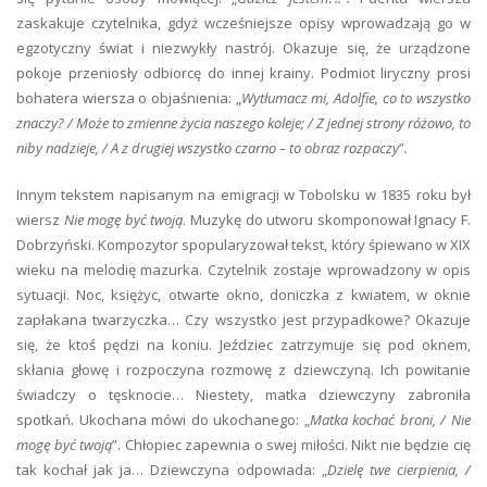
zaskakuje czytelnika, gdyż wcześniejsze opisy wprowadzają go w
egzotyczny świat i niezwykły nastrój. Okazuje się, że urządzone
pokoje przeniosły odbiorcę do innej krainy. Podmiot liryczny prosi
bohatera wiersza o objaśnienia: „
Wytłumacz mi, Adolfie, co to wszystko
znaczy? / Może to zmienne życia naszego koleje; / Z jednej strony różowo, to
niby nadzieje, / A z drugiej wszystko czarno – to obraz rozpaczy
”
.
Innym tekstem napisanym na emigracji w Tobolsku w 1835 roku był
wiersz
Nie mogę być twoją
. Muzykę do utworu skomponował Ignacy F.
Dobrzyński. Kompozytor spopularyzował tekst, który śpiewano w XIX
wieku na melodię mazurka. Czytelnik zostaje wprowadzony w opis
sytuacji. Noc, księżyc, otwarte okno, doniczka z kwiatem, w oknie
zapłakana twarzyczka… Czy wszystko jest przypadkowe? Okazuje
się, że ktoś pędzi na koniu. Jeździec zatrzymuje się pod oknem,
skłania głowę i rozpoczyna rozmowę z dziewczyną. Ich powitanie
świadczy o tęsknocie… Niestety, matka dziewczyny zabroniła
spotkań. Ukochana mówi do ukochanego: „
Matka kochać broni, / Nie
mogę być twoją
”. Chłopiec zapewnia o swej miłości. Nikt nie będzie cię
tak kochał jak ja… Dziewczyna odpowiada: „
Dzielę twe cierpienia, /