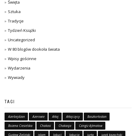
Święta
Sztuka
Tradycje
Tydzień Książki
Uncategorized
W 80 blogów dookoła świata
Wpisy gościnne
Wydarzenia
Wywiady
TAGI
Azerbejdżan
Azerowie
Ałtaj
Ałtajczycy
Baszkortostan
Bożena Ciesielska
Chakasi
Chakasja
Czingiz Ajtmatow
Gustaw Zieliński
islam
Jakuci
Jakucja
jurta
język kazachski