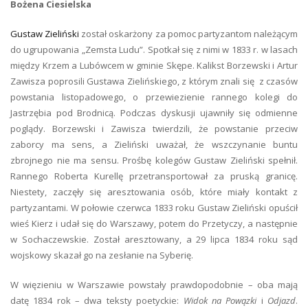
Bożena Ciesielska
Gustaw Zieliński
został oskarżony za pomoc partyzantom należącym
do ugrupowania „Zemsta Ludu”. Spotkał się z nimi w 1833 r. w lasach
między Krzem a Lubówcem w gminie Skępe. Kalikst Borzewski i Artur
Zawisza poprosili Gustawa Zielińskiego, z którym znali się z czasów
powstania listopadowego, o przewiezienie rannego kolegi do
Jastrzębia pod Brodnicą. Podczas dyskusji ujawniły się odmienne
poglądy. Borzewski i Zawisza twierdzili, że powstanie przeciw
zaborcy ma sens, a Zieliński uważał, że wszczynanie buntu
zbrojnego nie ma sensu. Prośbę kolegów Gustaw Zieliński spełnił.
Rannego Roberta Kurellę przetransportował za pruską granicę.
Niestety, zaczęły się aresztowania osób, które miały kontakt z
partyzantami. W połowie czerwca 1833 roku Gustaw Zieliński opuścił
wieś Kierz i udał się do Warszawy, potem do Przetyczy, a następnie
w Sochaczewskie. Został aresztowany, a 29 lipca 1834 roku sąd
wojskowy skazał go na zesłanie na Syberię.
W więzieniu w Warszawie powstały prawdopodobnie – oba mają
datę 1834 rok – dwa teksty poetyckie:
Widok na Powązki
i
Odjazd
.