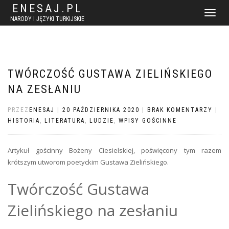
ENESAJ.PL
WŁĄCZ
NARODY I JĘZYKI TURKIJSKIE
NAWIGACJ
TWÓRCZOŚĆ GUSTAWA ZIELIŃSKIEGO
NA ZESŁANIU
PRZEZ
ENESAJ
|
20 PAŹDZIERNIKA 2020
|
BRAK KOMENTARZY
|
HISTORIA
,
LITERATURA
,
LUDZIE
,
WPISY GOŚCINNE
Artykuł gościnny Bożeny Ciesielskiej, poświęcony tym razem
krótszym utworom poetyckim Gustawa Zielińskiego.
Twórczość Gustawa
Zielińskiego na zesłaniu