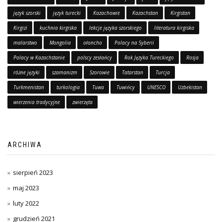
język szorski
język turecki
Kazachowie
Kazachstan
Kirgistan
Kirgizi
kuchnia kirgiska
lekcje języka szorskiego
literatura kirgiska
malarstwo
Mongolia
ołoncho
Polacy na Syberii
Polacy w Kazachstanie
polscy zesłańcy
Rok Języka Tureckiego
Rosja
różne języki
szamanizm
Szorowie
Tatarstan
Turcja
Turkmenistan
turkologia
Tuwa
Tuwińcy
UNESCO
Uzbekistan
wierzenia tradycyjne
zwierzęta
ARCHIWA
sierpień 2023
maj 2023
luty 2022
grudzień 2021