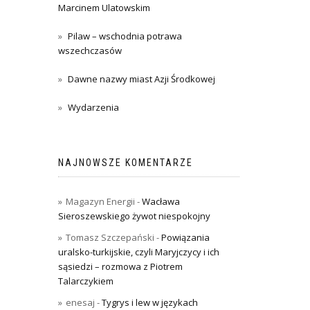
Marcinem Ulatowskim
Pilaw – wschodnia potrawa
wszechczasów
Dawne nazwy miast Azji Środkowej
Wydarzenia
NAJNOWSZE KOMENTARZE
Magazyn Energii
-
Wacława
Sieroszewskiego żywot niespokojny
Tomasz Szczepański
-
Powiązania
uralsko-turkijskie, czyli Maryjczycy i ich
sąsiedzi – rozmowa z Piotrem
Talarczykiem
enesaj
-
Tygrys i lew w językach