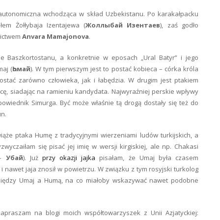
autonomiczna wchodząca w skład Uzbekistanu. Po karakałpacku
ełem Żołłybaja Izentajewa (
Жоллыбай Изентаев
), zaś godło
nictwem
Anvara Mamajonova
.
ze Baszkortostanu, a konkretnie w eposach „Ural Batyr” i jego
aj (
Һомай
). W tym pierwszym jest to postać kobieca – córka króla
stać zarówno człowieka, jak i łabędzia. W drugim jest ptakiem
ę, siadając na ramieniu kandydata. Najwyraźniej perskie wpływy
wiednik Simurga. Być może właśnie tą drogą dostały się też do
un.
wiąże ptaka Humę z tradycyjnymi wierzeniami ludów turkijskich, a
yzwyczaiłam się pisać jej imię w wersji kirgiskiej, ale np. Chakasi
 –
Убай
). Już
przy okazji jajka
pisałam, że Umaj była czasem
 i nawet jaja znosił w powietrzu. W związku z tym rosyjski turkolog
e między Umaj a Humą, na co miałoby wskazywać nawet podobne
apraszam na blogi moich współtowarzyszek z Unii Azjatyckiej: