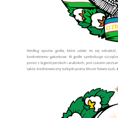
Według opisów godła, które udało mi się odnaleźć
konkretnemu gatunkowi. W godle symbolizuje szczęście,
ponoć z legend perskich i arabskich, jest czasem utożs
także średniowieczny turkijski poeta Aliszer Nawoi (uzb.