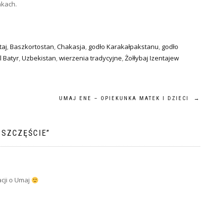
akach.
taj
,
Baszkortostan
,
Chakasja
,
godło Karakałpakstanu
,
godło
l Batyr
,
Uzbekistan
,
wierzenia tradycyjne
,
Żołłybaj Izentajew
UMAJ ENE – OPIEKUNKA MATEK I DZIECI
→
 SZCZĘŚCIE
”
acji o Umaj