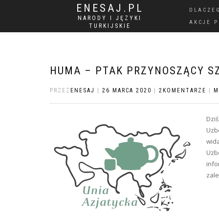
ENESAJ.PL
DLACZE
NARODY I JĘZYKI
AKCJE 
TURKIJSKIE
HUMA – PTAK PRZYNOSZĄCY S
PRZEZ
ENESAJ
|
26 MARCA 2020
|
2KOMENTARZE
|
M
Dziś
Uzbe
wid
Uzb
info
zale