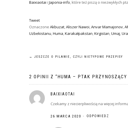
Baixiaotai
i
Japonia-info
, które też piszą o niezwykłych pt
Tweet
Oznaczone
Akbuzat
,
Aliszer Nawoi
,
Anvar Mamajonov
,
Ał
Uzbekistanu
,
Huma
,
Karakałpakstan
,
Kirgistan
,
Umaj
,
Ura
NAWIGACJA
←
JESZCZE O PILAWIE, CZYLI NIETYPOWE PRZEPISY
WPISU
2 OPINII Z “
HUMA – PTAK PRZYNOSZĄCY
BAIXIAOTAI
Czekamy z niecierpliwością na więcej inform
-
26 MARCA 2020
ODPOWIEDZ