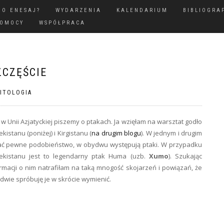
GO ENESAJ?
WYDARZENIA
KALENDARIUM
BIBLIOGRA
POMOCY
WSPÓŁPRACA
ZCZĘŚCIE
ITOLOGIA
 w Unii Azjatyckiej piszemy o ptakach. Ja wzięłam na warsztat godło
kistanu (poniżej) i Kirgistanu (
na drugim blogu
). W jednym i drugim
ać pewne podobieństwo, w obydwu występują ptaki. W przypadku
ekistanu jest to legendarny ptak Huma (uzb.
Xumo
). Szukając
rmacji o nim natrafiłam na taką mnogość skojarzeń i powiązań, że
dwie spróbuję je w skrócie wymienić.