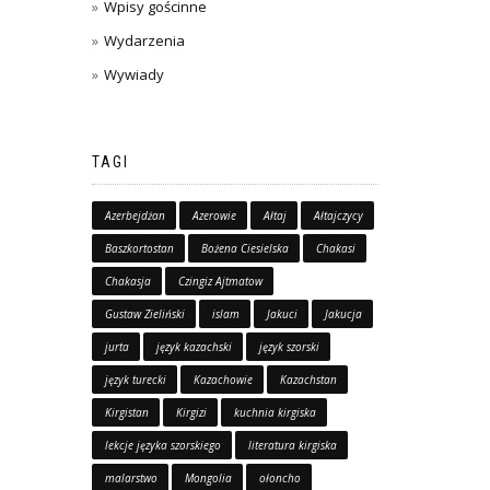
Wpisy gościnne
Wydarzenia
Wywiady
TAGI
Azerbejdżan
Azerowie
Ałtaj
Ałtajczycy
Baszkortostan
Bożena Ciesielska
Chakasi
Chakasja
Czingiz Ajtmatow
Gustaw Zieliński
islam
Jakuci
Jakucja
jurta
język kazachski
język szorski
język turecki
Kazachowie
Kazachstan
Kirgistan
Kirgizi
kuchnia kirgiska
lekcje języka szorskiego
literatura kirgiska
malarstwo
Mongolia
ołoncho