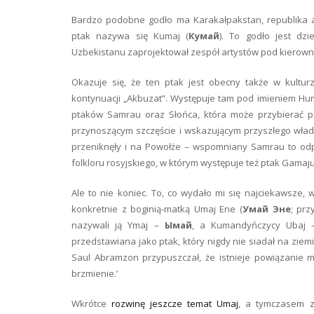
Bardzo podobne godło ma Karakałpakstan, republika 
ptak nazywa się Kumaj (
Кумай
). To godło jest dzi
Uzbekistanu zaprojektował zespół artystów pod kierow
Okazuje się, że ten ptak jest obecny także w kultur
kontynuacji „Akbuzat”. Występuje tam pod imieniem Hum
ptaków Samrau oraz Słońca, która może przybierać po
przynoszącym szczęście i wskazującym przyszłego władc
przeniknęły i na Powołże – wspomniany Samrau to odpo
folkloru rosyjskiego, w którym występuje też ptak Gamaj
Ale to nie koniec. To, co wydało mi się najciekawsze, 
konkretnie z boginią-matką Umaj Ene (
Умай Эне
; prz
nazywali ją Ymaj –
Ымай
, a Kumandyńczycy Ubaj
przedstawiana jako ptak, który nigdy nie siadał na ziemi
Saul Abramzon przypuszczał, że istnieje powiązani
brzmienie.’
Wkrótce
rozwinę jeszcze temat Umaj
, a tymczasem z