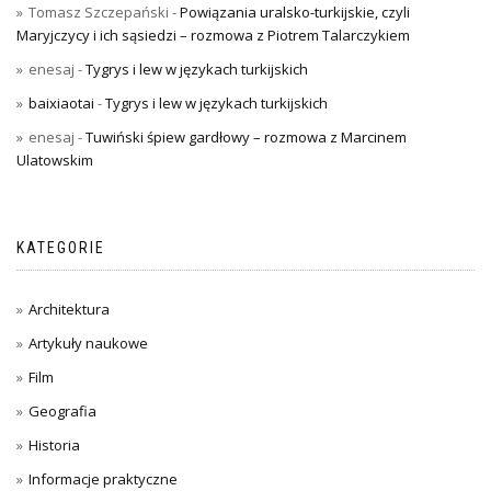
Tomasz Szczepański
-
Powiązania uralsko-turkijskie, czyli
Maryjczycy i ich sąsiedzi – rozmowa z Piotrem Talarczykiem
enesaj
-
Tygrys i lew w językach turkijskich
baixiaotai
-
Tygrys i lew w językach turkijskich
enesaj
-
Tuwiński śpiew gardłowy – rozmowa z Marcinem
Ulatowskim
KATEGORIE
Architektura
Artykuły naukowe
Film
Geografia
Historia
Informacje praktyczne