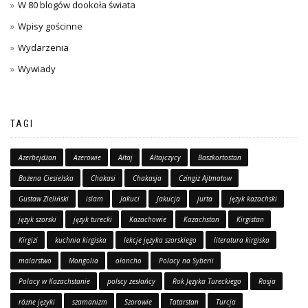
W 80 blogów dookoła świata
Wpisy gościnne
Wydarzenia
Wywiady
TAGI
Azerbejdżan
Azerowie
Ałtaj
Ałtajczycy
Baszkortostan
Bożena Ciesielska
Chakasi
Chakasja
Czingiz Ajtmatow
Gustaw Zieliński
islam
Jakuci
Jakucja
jurta
język kazachski
język szorski
język turecki
Kazachowie
Kazachstan
Kirgistan
Kirgizi
kuchnia kirgiska
lekcje języka szorskiego
literatura kirgiska
malarstwo
Mongolia
ołoncho
Polacy na Syberii
Polacy w Kazachstanie
polscy zesłańcy
Rok Języka Tureckiego
Rosja
różne języki
szamanizm
Szorowie
Tatarstan
Turcja