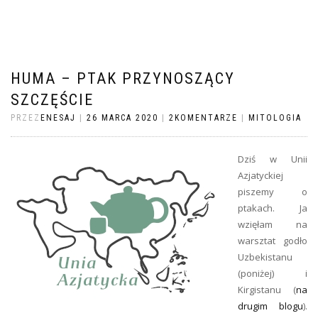
HUMA – PTAK PRZYNOSZĄCY
SZCZĘŚCIE
PRZEZ
ENESAJ
|
26 MARCA 2020
|
2KOMENTARZE
|
MITOLOGIA
Dziś w Unii
Azjatyckiej
piszemy o
ptakach. Ja
wzięłam na
warsztat godło
Uzbekistanu
(poniżej) i
Kirgistanu (
na
drugim blogu
).