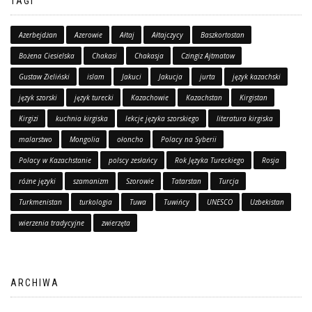
TAGI
Azerbejdżan
Azerowie
Ałtaj
Ałtajczycy
Baszkortostan
Bożena Ciesielska
Chakasi
Chakasja
Czingiz Ajtmatow
Gustaw Zieliński
islam
Jakuci
Jakucja
jurta
język kazachski
język szorski
język turecki
Kazachowie
Kazachstan
Kirgistan
Kirgizi
kuchnia kirgiska
lekcje języka szorskiego
literatura kirgiska
malarstwo
Mongolia
ołoncho
Polacy na Syberii
Polacy w Kazachstanie
polscy zesłańcy
Rok Języka Tureckiego
Rosja
różne języki
szamanizm
Szorowie
Tatarstan
Turcja
Turkmenistan
turkologia
Tuwa
Tuwińcy
UNESCO
Uzbekistan
wierzenia tradycyjne
zwierzęta
ARCHIWA