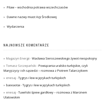
Pilaw – wschodnia potrawa wszechczasów
Dawne nazwy miast Azji Środkowej
Wydarzenia
NAJNOWSZE KOMENTARZE
Magazyn Energii
-
Wacława Sieroszewskiego żywot niespokojny
Tomasz Szczepański
-
Powiązania uralsko-turkijskie, czyli
Maryjczycy i ich sąsiedzi – rozmowa z Piotrem Talarczykiem
enesaj
-
Tygrys i lew w językach turkijskich
baixiaotai
-
Tygrys i lew w językach turkijskich
enesaj
-
Tuwiński śpiew gardłowy – rozmowa z Marcinem
Ulatowskim