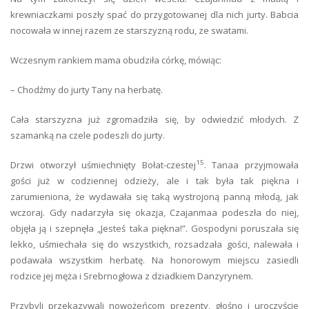
krewniaczkami poszły spać do przygotowanej dla nich jurty. Babcia
nocowała w innej razem ze starszyzną rodu, ze swatami.
Wczesnym rankiem mama obudziła córkę, mówiąc:
– Chodźmy do jurty Tany na herbatę.
Cała starszyzna już zgromadziła się, by odwiedzić młodych. Z
szamanką na czele podeszli do jurty.
15
Drzwi otworzył uśmiechnięty Bołat-czestej
. Tanaa przyjmowała
gości już w codziennej odzieży, ale i tak była tak piękna i
zarumieniona, że wydawała się taką wystrojoną panną młodą, jak
wczoraj. Gdy nadarzyła się okazja, Czajanmaa podeszła do niej,
objęła ją i szepnęła „Jesteś taka piękna!”. Gospodyni poruszała się
lekko, uśmiechała się do wszystkich, rozsadzała gości, nalewała i
podawała wszystkim herbatę. Na honorowym miejscu zasiedli
rodzice jej męża i Srebrnogłowa z dziadkiem Danzyrynem.
Przybyli przekazywali nowożeńcom prezenty, głośno i uroczyście