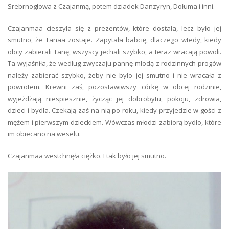
Srebrnogłowa z Czajanmą, potem dziadek Danzyryn, Dołuma i inni.
Czajanmaa cieszyła się z prezentów, które dostała, lecz było jej
smutno, że Tanaa zostaje. Zapytała babcię, dlaczego wtedy, kiedy
obcy zabierali Tanę, wszyscy jechali szybko, a teraz wracają powoli.
Ta wyjaśniła, że według zwyczaju pannę młodą z rodzinnych progów
należy zabierać szybko, żeby nie było jej smutno i nie wracała z
powrotem. Krewni zaś, pozostawiwszy córkę w obcej rodzinie,
wyjeżdżają niespiesznie, życząc jej dobrobytu, pokoju, zdrowia,
dzieci i bydła. Czekają zaś na nią po roku, kiedy przyjedzie w gości z
mężem i pierwszym dzieckiem. Wówczas młodzi zabiorą bydło, które
im obiecano na weselu.
Czajanmaa westchnęła ciężko. I tak było jej smutno.