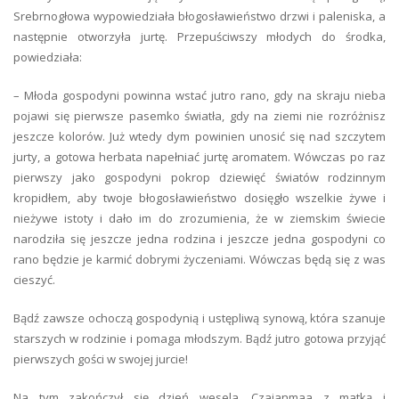
Srebrnogłowa wypowiedziała błogosławieństwo drzwi i paleniska, a
następnie otworzyła jurtę. Przepuściwszy młodych do środka,
powiedziała:
– Młoda gospodyni powinna wstać jutro rano, gdy na skraju nieba
pojawi się pierwsze pasemko światła, gdy na ziemi nie rozróżnisz
jeszcze kolorów. Już wtedy dym powinien unosić się nad szczytem
jurty, a gotowa herbata napełniać jurtę aromatem. Wówczas po raz
pierwszy jako gospodyni pokrop dziewięć światów rodzinnym
kropidłem, aby twoje błogosławieństwo dosięgło wszelkie żywe i
nieżywe istoty i dało im do zrozumienia, że w ziemskim świecie
narodziła się jeszcze jedna rodzina i jeszcze jedna gospodyni co
rano będzie je karmić dobrymi życzeniami. Wówczas będą się z was
cieszyć.
Bądź zawsze ochoczą gospodynią i ustępliwą synową, która szanuje
starszych w rodzinie i pomaga młodszym. Bądź jutro gotowa przyjąć
pierwszych gości w swojej jurcie!
Na tym zakończył się dzień wesela. Czajanmaa z matką i