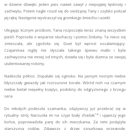
w dziwne dźwięki. Jeden pies nawet zawył z niepojętej tęsknoty i
zachwytu. Potem nagle rzucił się do siedzącej Tany i szybko polizał
jej rękę. Następnie wystraszył się gromkiego śmiechu i uciekł.
Ulegając licznym prośbom, Tana rozpoczęła teraz znaną wszystkim
pieśń. Poprosiła o wsparcie słuchaczy i pomoc Dołumy. Ta nieco się
zmieszała, ale zgodziła się. Duet był wprost oszałamiający.
Czajanmaa nigdy nie słyszała takiego śpiewu matki i była
zachwycona nie mniej od innych, dziwiła się i była dumna ze swojej
utalentowanej rodziny.
Nadeszła północ. Dopalało się ognisko. Na jasnym nocnym niebie
błyszczały gwiazdy jak rozrzucone korale. Wśród nich na czarnym
niebie bielał niepełny księżyc, podobny do odgryzionego z brzegu
sera.
Do młodych podeszła szamanka, zdążywszy już przebrać się w
14
rytualny strój. Narzuciła im na szyje biały chadak
i ująwszy jego
końce, poprowadziła parę do ich mieszkania. Za nimi podążyła
starszyzna rodów. Zdjąwszy z drzwi sznurkową przegrodę,