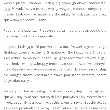
wesołe pieśni i zabawy. Rozległ się śpiew gardłowy, zadźwięczał
13
sygyt
. Widzów było jeszcze więcej. Przyjaciele pana młodego i całe
plemię Szałyków nie moglo się doczekać, by usłyszeć czarujący
śpiew nowej synowej – Tany.
Podano jej byzaanczy. Przebiegła palcami po strunach, posłuchała
ich dźwięku i w końcu zaśpiewała.
Rozpoczęła długą pieśń pochwalną dla duchów wielkiego Smoczego
Grzbietu, opiewanie piękna Granatowych Gór i ciszy Kara-Cholu. Jej
głos wzbijał się wysoko, naśladując głosy rodzimych ptaków, a gdy
przechodził w inny, wibrujący tembr, było słychać szum wiosennych
rzek. Gazele nawoływały swoje młode, dzwoniły skowronki, rozległ
się klangor żurawi. Zaszumiała trawa poruszona wiatrem, potem
zagwizdały susły…
Wszyscy słuchacze zastygli na dźwięk niezwykłego, przepięknego
śpiewu Tany. W oczach starszych ludzi pojawiły się łzy. Wstrząśnięta
młodzież zamilkła, a potem wybuchła takimi okrzykami zachwytu, że
zaryczały przebudzone krowy i zaszczekały psy, także zasłuchane