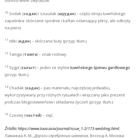
odniósł wiele zwycięstw.
10
Sodak (
содак
) i szuudak (
шуудак
) – części stroju tuwińskiego
zapaśnika: skórzane spodnie i kaftan osłaniający plecy, ale odkryty
na piersi.
11
Idiki (
идик
) – skórzane buty (przyp. tłum.).
12
Tamga (
тамга
) – znak rodowy.
13
Sygyt (
сыгыт
) – jeden ze stylów
tuwińskiego śpiewu gardłowego
(przyp. tłum.).
14
Chadak (
хадак
) – pas materiału, najczęściej jedwabiu,
wykorzystywany przy różnych rytuałach i wręczany jako prezent
podczas błogosławieństw i składania życzeń (przyp. tłum.).
15
Czestej (
честей
) – zięć.
Źródło:
https://www.tuva.asia/journal/issue_1-2/173-wedding.html
;
Ламажаа А. М.,
Дороги серебряных шаманок,
Восход-А, Москва