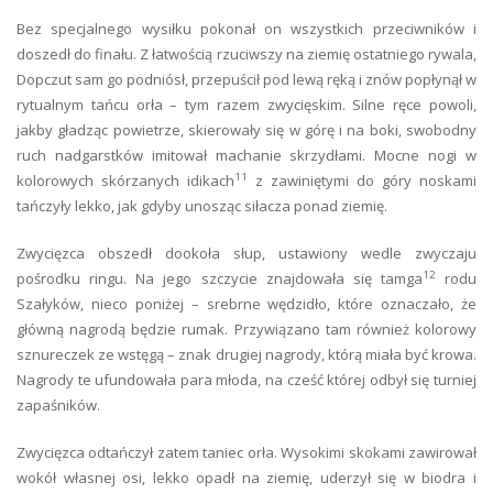
Bez specjalnego wysiłku pokonał on wszystkich przeciwników i
doszedł do finału. Z łatwością rzuciwszy na ziemię ostatniego rywala,
Dopczut sam go podniósł, przepuścił pod lewą ręką i znów popłynął w
rytualnym tańcu orła – tym razem zwycięskim. Silne ręce powoli,
jakby gładząc powietrze, skierowały się w górę i na boki, swobodny
ruch nadgarstków imitował machanie skrzydłami. Mocne nogi w
11
kolorowych skórzanych idikach
z zawiniętymi do góry noskami
tańczyły lekko, jak gdyby unosząc siłacza ponad ziemię.
Zwycięzca obszedł dookoła słup, ustawiony wedle zwyczaju
12
pośrodku ringu. Na jego szczycie znajdowała się tamga
rodu
Szałyków, nieco poniżej – srebrne wędzidło, które oznaczało, że
główną nagrodą będzie rumak. Przywiązano tam również kolorowy
sznureczek ze wstęgą – znak drugiej nagrody, którą miała być krowa.
Nagrody te ufundowała para młoda, na cześć której odbył się turniej
zapaśników.
Zwycięzca odtańczył zatem taniec orła. Wysokimi skokami zawirował
wokół własnej osi, lekko opadł na ziemię, uderzył się w biodra i