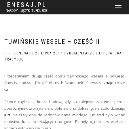
ENESAJ.PL
WŁĄCZ
NARODY I JĘZYKI TURKIJSKIE
NAWIGACJ
TUWIŃSKIE WESELE – CZĘŚĆ II
PRZEZ
ENESAJ
|
26 LIPCA 2017
|
2KOMENTARZE
|
LITERATURA
,
TRADYCJE
Przedstawiam drugą część opisu tuwińskiego wesela z powieści
Anny Łamadżaa „Drogi Srebrnych Szamanek”. Pierwsza
znajduje się
tu
.
Słońce chyliło się ku zachodowi, gdy za kolejnym zakrętem przed
podróżnymi otworzyła się w dole zielona dolina, gdzie stało dziesięć
jurt
. Należały one do rodziców pana młodego. Już stąd było widać
mnóstwo ludzi oczekujących na gości. Płonęły ogniska, w wielkich
kotłach gotowało się mięso.