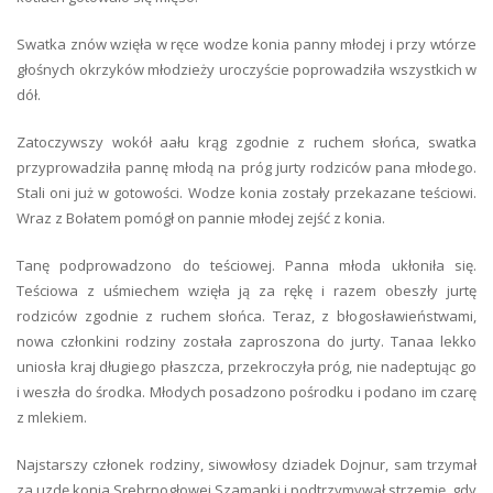
Swatka znów wzięła w ręce wodze konia panny młodej i przy wtórze
głośnych okrzyków młodzieży uroczyście poprowadziła wszystkich w
dół.
Zatoczywszy wokół aału krąg zgodnie z ruchem słońca, swatka
przyprowadziła pannę młodą na próg jurty rodziców pana młodego.
Stali oni już w gotowości. Wodze konia zostały przekazane teściowi.
Wraz z Bołatem pomógł on pannie młodej zejść z konia.
Tanę podprowadzono do teściowej. Panna młoda ukłoniła się.
Teściowa z uśmiechem wzięła ją za rękę i razem obeszły jurtę
rodziców zgodnie z ruchem słońca. Teraz, z błogosławieństwami,
nowa członkini rodziny została zaproszona do jurty. Tanaa lekko
uniosła kraj długiego płaszcza, przekroczyła próg, nie nadeptując go
i weszła do środka. Młodych posadzono pośrodku i podano im czarę
z mlekiem.
Najstarszy członek rodziny, siwowłosy dziadek Dojnur, sam trzymał
za uzdę konia Srebrnogłowej Szamanki i podtrzymywał strzemię, gdy