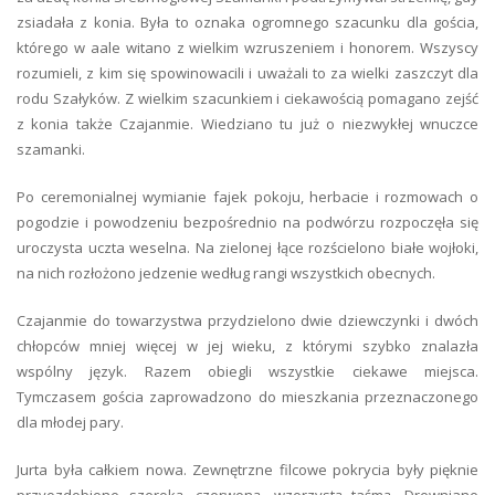
zsiadała z konia. Była to oznaka ogromnego szacunku dla gościa,
którego w aale witano z wielkim wzruszeniem i honorem. Wszyscy
rozumieli, z kim się spowinowacili i uważali to za wielki zaszczyt dla
rodu Szałyków. Z wielkim szacunkiem i ciekawością pomagano zejść
z konia także Czajanmie. Wiedziano tu już o niezwykłej wnuczce
szamanki.
Po ceremonialnej wymianie fajek pokoju, herbacie i rozmowach o
pogodzie i powodzeniu bezpośrednio na podwórzu rozpoczęła się
uroczysta uczta weselna. Na zielonej łące rozścielono białe wojłoki,
na nich rozłożono jedzenie według rangi wszystkich obecnych.
Czajanmie do towarzystwa przydzielono dwie dziewczynki i dwóch
chłopców mniej więcej w jej wieku, z którymi szybko znalazła
wspólny język. Razem obiegli wszystkie ciekawe miejsca.
Tymczasem gościa zaprowadzono do mieszkania przeznaczonego
dla młodej pary.
Jurta była całkiem nowa. Zewnętrzne filcowe pokrycia były pięknie