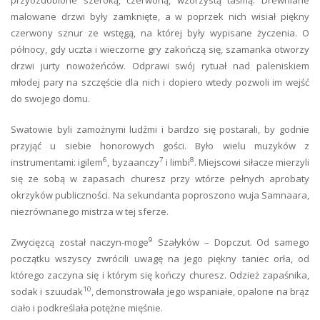
przyozdobione szeroką, czerwoną, wzorzystą taśmą. Drewniane
malowane drzwi były zamknięte, a w poprzek nich wisiał piękny
czerwony sznur ze wstęgą, na której były wypisane życzenia. O
północy, gdy uczta i wieczorne gry zakończą się, szamanka otworzy
drzwi jurty nowożeńców. Odprawi swój rytuał nad paleniskiem
młodej pary na szczęście dla nich i dopiero wtedy pozwoli im wejść
do swojego domu.
Swatowie byli zamożnymi ludźmi i bardzo się postarali, by godnie
przyjąć u siebie honorowych gości. Było wielu muzyków z
6
7
8
instrumentami: igilem
, byzaanczy
i limbi
. Miejscowi siłacze mierzyli
się ze sobą w zapasach churesz przy wtórze pełnych aprobaty
okrzyków publiczności. Na sekundanta poproszono wuja Samnaara,
niezrównanego mistrza w tej sferze.
9
Zwycięzcą został naczyn-moge
Szałyków – Dopczut. Od samego
początku wszyscy zwrócili uwagę na jego piękny taniec orła, od
którego zaczyna się i którym się kończy churesz. Odzież zapaśnika,
10
sodak i szuudak
, demonstrowała jego wspaniałe, opalone na brąz
ciało i podkreślała potężne mięśnie.