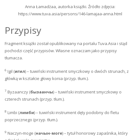
Anna Łamadżaa, autorka książki. Źródło zdjęcia:
https://www.tuva.asia/persons/146-lamajaa-anna.html
Przypisy
Fragment książki został opublikowany na portalu Tuva.Asia i stąd
pochodzi część przypisów. Własne oznaczam jako przypisy
tłumacza.
6
Igil (
игил
) – tuwiński instrument smyczkowy o dwóch strunach, z
główką w kształcie głowy konia (przyp. tłum.).
7
Byzaanczy (
бызаанчы
) – tuwiński instrument smyczkowy o
czterech strunach (przyp. tłum.).
8
Limbi (
лимби
) – tuwiński instrument dęty podobny do fletu
poprzecznego (przyp. tłum.).
9
Naczyn-moge (
начын-моге
) – tytuł honorowy zapaśnika, który