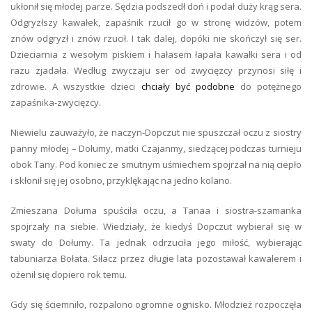
ukłonił się młodej parze. Sędzia podszedł doń i podał duży krąg sera.
Odgryzłszy kawałek, zapaśnik rzucił go w stronę widzów, potem
znów odgryzł i znów rzucił. I tak dalej, dopóki nie skończył się ser.
Dzieciarnia z wesołym piskiem i hałasem łapała kawałki sera i od
razu zjadała. Według zwyczaju ser od zwycięzcy przynosi siłę i
zdrowie. A wszystkie dzieci
chciały być podobne
do potężnego
zapaśnika-zwycięzcy.
Niewielu zauważyło, że naczyn-Dopczut nie spuszczał oczu z siostry
panny młodej – Dołumy, matki Czajanmy, siedzącej podczas turnieju
obok Tany. Pod koniec ze smutnym uśmiechem spojrzał na nią ciepło
i skłonił się jej osobno, przyklękając na jedno kolano.
Zmieszana Dołuma spuściła oczu, a Tanaa i siostra-szamanka
spojrzały na siebie. Wiedziały, że kiedyś Dopczut wybierał się w
swaty do Dołumy. Ta jednak odrzuciła jego miłość, wybierając
tabuniarza Bołata. Siłacz przez długie lata pozostawał kawalerem i
ożenił się dopiero rok temu.
Gdy się ściemniło, rozpalono ogromne ognisko. Młodzież rozpoczęła