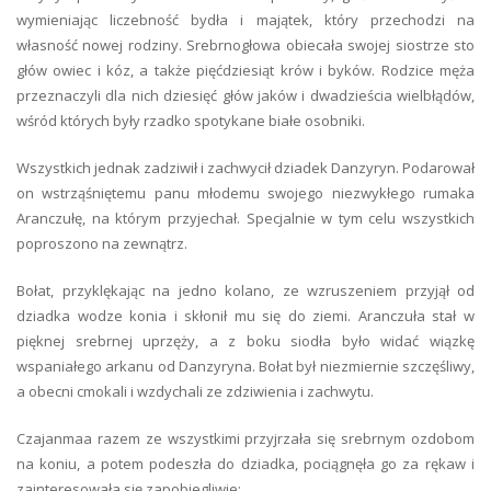
wymieniając liczebność bydła i majątek, który przechodzi na
własność nowej rodziny. Srebrnogłowa obiecała swojej siostrze sto
głów owiec i kóz, a także pięćdziesiąt krów i byków. Rodzice męża
przeznaczyli dla nich dziesięć głów jaków i dwadzieścia wielbłądów,
wśród których były rzadko spotykane białe osobniki.
Wszystkich jednak zadziwił i zachwycił dziadek Danzyryn. Podarował
on wstrząśniętemu panu młodemu swojego niezwykłego rumaka
Aranczułę, na którym przyjechał. Specjalnie w tym celu wszystkich
poproszono na zewnątrz.
Bołat, przyklękając na jedno kolano, ze wzruszeniem przyjął od
dziadka wodze konia i skłonił mu się do ziemi. Aranczuła stał w
pięknej srebrnej uprzęży, a z boku siodła było widać wiązkę
wspaniałego arkanu od Danzyryna. Bołat był niezmiernie szczęśliwy,
a obecni cmokali i wzdychali ze zdziwienia i zachwytu.
Czajanmaa razem ze wszystkimi przyjrzała się srebrnym ozdobom
na koniu, a potem podeszła do dziadka, pociągnęła go za rękaw i
zainteresowała się zapobiegliwie: