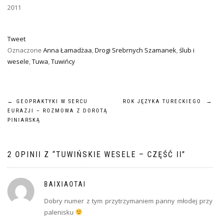
2011
Tweet
Oznaczone
Anna Łamadżaa
,
Drogi Srebrnych Szamanek
,
ślub i
wesele
,
Tuwa
,
Tuwińcy
NAWIGACJA
←
GEOPRAKTYKI W SERCU
ROK JĘZYKA TURECKIEGO
→
EURAZJI – ROZMOWA Z DOROTĄ
WPISU
PINIARSKĄ
2 OPINII Z “
TUWIŃSKIE WESELE – CZĘŚĆ II
”
BAIXIAOTAI
Dobry numer z tym przytrzymaniem panny młodej przy
palenisku