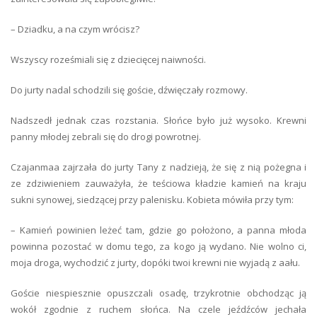
– Dziadku, a na czym wrócisz?
Wszyscy roześmiali się z dziecięcej naiwności.
Do jurty nadal schodzili się goście, dźwięczały rozmowy.
Nadszedł jednak czas rozstania. Słońce było już wysoko. Krewni
panny młodej zebrali się do drogi powrotnej.
Czajanmaa zajrzała do jurty Tany z nadzieją, że się z nią pożegna i
ze zdziwieniem zauważyła, że teściowa kładzie kamień na kraju
sukni synowej, siedzącej przy palenisku. Kobieta mówiła przy tym:
– Kamień powinien leżeć tam, gdzie go położono, a panna młoda
powinna pozostać w domu tego, za kogo ją wydano. Nie wolno ci,
moja droga, wychodzić z jurty, dopóki twoi krewni nie wyjadą z aału.
Goście niespiesznie opuszczali osadę, trzykrotnie obchodząc ją
wokół zgodnie z ruchem słońca. Na czele jeźdźców jechała