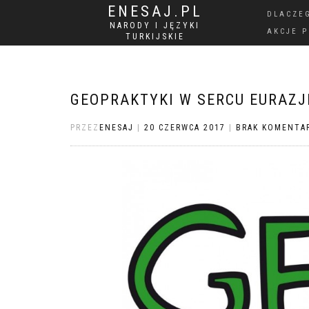
ENESAJ.PL
DLACZE
NARODY I JĘZYKI
AKCJE 
TURKIJSKIE
GEOPRAKTYKI W SERCU EURAZJ
PRZEZ
ENESAJ
|
20 CZERWCA 2017
|
BRAK KOMENTA