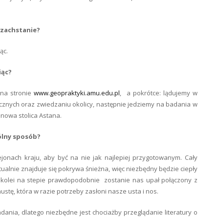
Kazachstanie?
ąc.
iąc?
na stronie
www.geopraktyki.amu.edu.pl
, a pokrótce: lądujemy w
znych oraz zwiedzaniu okolicy, następnie jedziemy na badania w
i nowa stolica Astana.
ólny sposób?
jonach kraju, aby być na nie jak najlepiej przygotowanym. Cały
ualnie znajduje się pokrywa śnieżna, więc niezbędny będzie ciepły
Z kolei na stepie prawdopodobnie zostanie nas upał połączony z
stę, która w razie potrzeby zasłoni nasze usta i nos.
ia, dlatego niezbędne jest chociażby przeglądanie literatury o