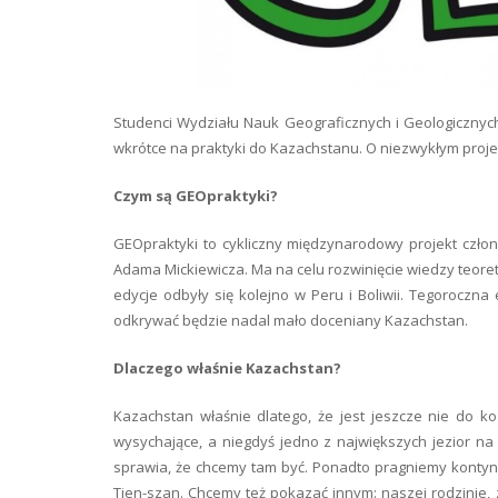
Studenci Wydziału Nauk Geograficznych i Geologicznyc
wkrótce na praktyki do Kazachstanu. O niezwykłym projek
Czym są GEOpraktyki?
GEOpraktyki to cykliczny międzynarodowy projekt czł
Adama Mickiewicza. Ma na celu rozwinięcie wiedzy teore
edycje odbyły się kolejno w Peru i Boliwii. Tegoroczna 
odkrywać będzie nadal mało doceniany Kazachstan.
Dlaczego właśnie Kazachstan?
Kazachstan właśnie dlatego, że jest jeszcze nie do k
wysychające, a niegdyś jedno z największych jezior na
sprawia, że chcemy tam być. Ponadto pragniemy konty
Tien-szan. Chcemy też pokazać innym: naszej rodzinie