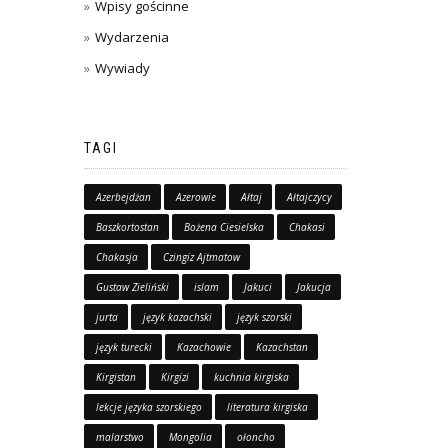
Wpisy gościnne
Wydarzenia
Wywiady
TAGI
Azerbejdżan
Azerowie
Ałtaj
Ałtajczycy
Baszkortostan
Bożena Ciesielska
Chakasi
Chakasja
Czingiz Ajtmatow
Gustaw Zieliński
islam
Jakuci
Jakucja
jurta
język kazachski
język szorski
język turecki
Kazachowie
Kazachstan
Kirgistan
Kirgizi
kuchnia kirgiska
lekcje języka szorskiego
literatura kirgiska
malarstwo
Mongolia
ołoncho