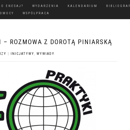
GO ENESAJ?
WYDARZENIA
KALENDARIUM
BIBLIOGRA
POMOCY
WSPÓŁPRACA
I – ROZMOWA Z DOROTĄ PINIARSKĄ
RZY
|
INICJATYWY
,
WYWIADY