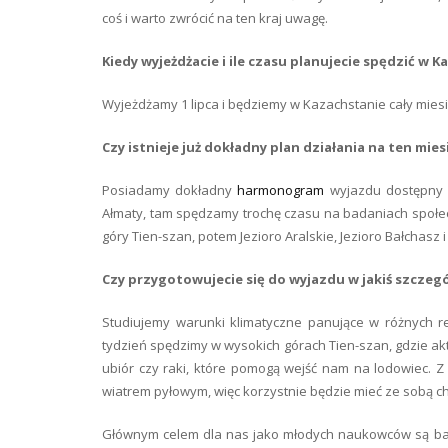
coś i warto zwrócić na ten kraj uwagę.
Kiedy wyjeżdżacie i ile czasu planujecie spędzić w 
Wyjeżdżamy 1 lipca i będziemy w Kazachstanie cały miesi
Czy istnieje już dokładny plan działania na ten mies
Posiadamy dokładny
harmonogram
wyjazdu dostępny 
Ałmaty, tam spędzamy trochę czasu na badaniach społec
góry Tien-szan, potem Jezioro Aralskie, Jezioro Bałchasz 
Czy przygotowujecie się do wyjazdu w jakiś szczeg
Studiujemy warunki klimatyczne panujące w różnych re
tydzień spędzimy w wysokich górach Tien-szan, gdzie akt
ubiór czy raki, które pomogą wejść nam na lodowiec. 
wiatrem pyłowym, więc korzystnie będzie mieć ze sobą chu
Głównym celem dla nas jako młodych naukowców są badan