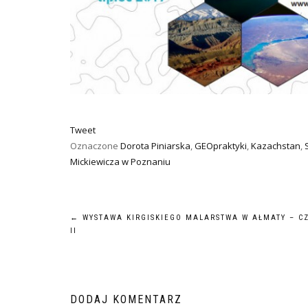
Tweet
Oznaczone
Dorota Piniarska
,
GEOpraktyki
,
Kazachstan
,
Mickiewicza w Poznaniu
NAWIGACJA
←
WYSTAWA KIRGISKIEGO MALARSTWA W AŁMATY – C
II
WPISU
DODAJ KOMENTARZ