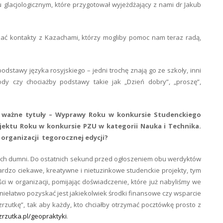
u glacjologicznym, które przygotował wyjeżdżający z nami dr Jakub
zać kontakty z Kazachami, którzy mogliby pomoc nam teraz radą,
stawy języka rosyjskiego – jedni trochę znają go ze szkoły, inni
y czy chociażby podstawy takie jak „Dzień dobry”, „proszę”,
 ważne tytuły – Wyprawy Roku w konkursie Studenckiego
ktu Roku w konkursie PZU w kategorii Nauka i Technika.
organizacji tegorocznej edycji?
nich dumni. Do ostatnich sekund przed ogłoszeniem obu werdyktów
rdzo ciekawe, kreatywne i nietuzinkowe studenckie projekty, tym
ci w organizacji, pomijając doświadczenie, które już nabyliśmy we
niełatwo pozyskać jest jakiekolwiek środki finansowe czy wsparcie
rzutkę”, tak aby każdy, kto chciałby otrzymać pocztówkę prosto z
rzutka.pl/geopraktyki
.