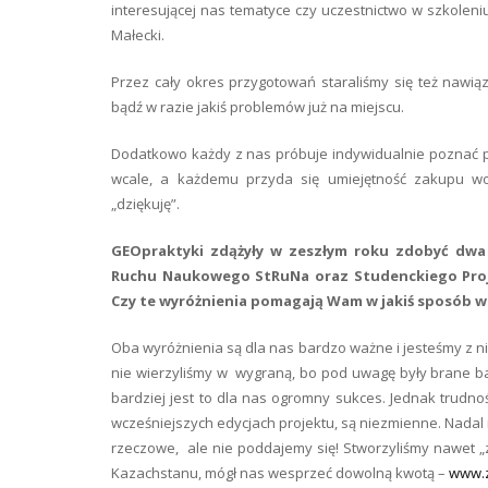
interesującej nas tematyce czy uczestnictwo w szkoleni
Małecki.
Przez cały okres przygotowań staraliśmy się też nawią
bądź w razie jakiś problemów już na miejscu.
Dodatkowo każdy z nas próbuje indywidualnie poznać pod
wcale, a każdemu przyda się umiejętność zakupu wod
„dziękuję”.
GEOpraktyki zdążyły w zeszłym roku zdobyć dwa
Ruchu Naukowego StRuNa oraz Studenckiego Proje
Czy te wyróżnienia pomagają Wam w jakiś sposób w 
Oba wyróżnienia są dla nas bardzo ważne i jesteśmy z 
nie wierzyliśmy w wygraną, bo pod uwagę były brane ba
bardziej jest to dla nas ogromny sukces. Jednak trudnoś
wcześniejszych edycjach projektu, są niezmienne. Nadal 
rzeczowe, ale nie poddajemy się! Stworzyliśmy nawet „z
Kazachstanu, mógł nas wesprzeć dowolną kwotą –
www.z