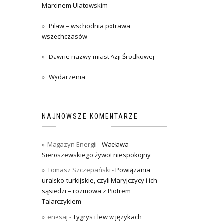
Marcinem Ulatowskim
Pilaw – wschodnia potrawa
wszechczasów
Dawne nazwy miast Azji Środkowej
Wydarzenia
NAJNOWSZE KOMENTARZE
Magazyn Energii
-
Wacława
Sieroszewskiego żywot niespokojny
Tomasz Szczepański
-
Powiązania
uralsko-turkijskie, czyli Maryjczycy i ich
sąsiedzi – rozmowa z Piotrem
Talarczykiem
enesaj
-
Tygrys i lew w językach