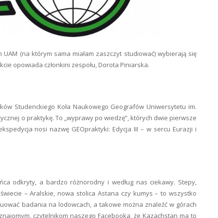
h UAM (na którym sama miałam zaszczyt studiować) wybierają się
cie opowiada członkini zespołu, Dorota Piniarska.
onków Studenckiego Koła Naukowego Geografów Uniwersytetu im.
tycznej o praktykę. To „wyprawy po wiedzę”, których dwie pierwsze
ekspedycja nosi nazwę GEOpraktyki: Edycja III – w sercu Eurazji i
ońca odkryty, a bardzo różnorodny i według nas ciekawy. Stepy,
 świecie – Aralskie, nowa stolica Astana czy kumys – to wszystko
nuować badania na lodowcach, a takowe można znaleźć w górach
, znajomym, czytelnikom naszego Facebooka, że Kazachstan ma to