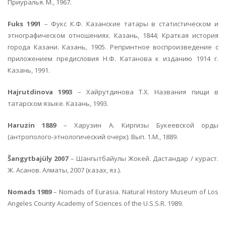
Приуралья. М., 1967.
Fuks 1991
– Фукс К.Ф. Казанские татары в статистическом и
этнографическом отношениях. Казань, 1844; Краткая история
города Казани. Казань, 1905. Репринтное воспроизведение с
приложением предисловия Н.Ф. Катанова к изданию 1914 г.
Казань, 1991.
Hajrutdinova 1993
– Хайрутдинова Т.Х. Названия пищи в
татарском языке. Казань, 1993.
Haruzin 1889
– Харузин А. Киргизы Букеевской орды
(антрополого-этнологический очерк). Вып. 1.М., 1889.
Šangytbajüly 2007
– Шангытбайулы Жокей. Дастандар / кураст.
Ж. Асанов. Алматы, 2007 (казах, яз.).
Nomads 1989
– Nomads of Eurasia. Natural History Museum of Los
Angeles County Academy of Sciences of the U.S.S.R. 1989.