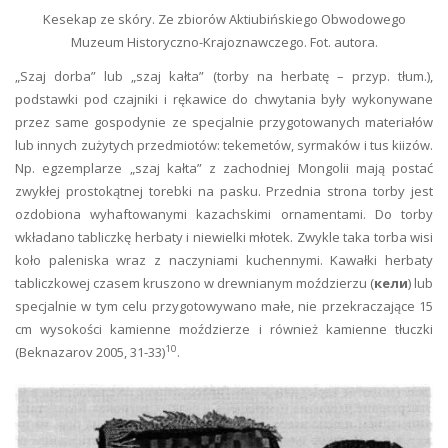
Kesekap ze skóry. Ze zbiorów Aktiubińskiego Obwodowego
Muzeum Historyczno-Krajoznawczego. Fot. autora.
„Szaj dorba” lub „szaj kałta” (torby na herbatę – przyp. tłum.),
podstawki pod czajniki i rękawice do chwytania były wykonywane
przez same gospodynie ze specjalnie przygotowanych materiałów
lub innych zużytych przedmiotów: tekemetów, syrmaków i tus kiizów.
Np. egzemplarze „szaj kałta” z zachodniej Mongolii mają postać
zwykłej prostokątnej torebki na pasku. Przednia strona torby jest
ozdobiona wyhaftowanymi kazachskimi ornamentami. Do torby
wkładano tabliczkę herbaty i niewielki młotek. Zwykle taka torba wisi
koło paleniska wraz z naczyniami kuchennymi. Kawałki herbaty
tabliczkowej czasem kruszono w drewnianym moździerzu (
кели
) lub
specjalnie w tym celu przygotowywano małe, nie przekraczające 15
cm wysokości kamienne moździerze i również kamienne tłuczki
10
(Beknazarov 2005, 31-33)
.