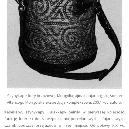
Szynykap z kory brzozowej. Mongolia, ajmak bajanolgijski, somon
Ałtancogc. Mongolska ekspedycja kompleksowa, 2007. Fot. autora.
Kesekapy, szynykapy i ajakkapy pełniły w pierwszej kolejności
funkcję futerału do zabezpieczania porcelanowych i fajansowych
czarek podczas przejazdów w inne miejsce. Od połowy XIX w.,