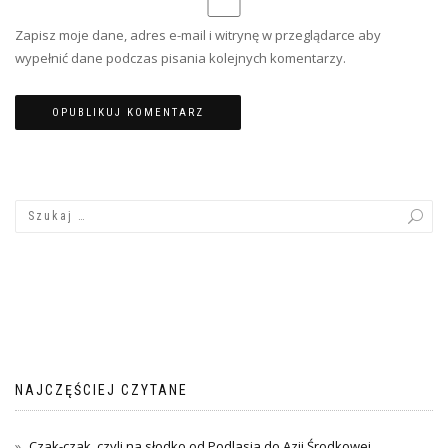
Zapisz moje dane, adres e-mail i witrynę w przeglądarce aby
wypełnić dane podczas pisania kolejnych komentarzy.
NAJCZĘŚCIEJ CZYTANE
Czak-czak, czyli na słodko od Podlasia do Azji Środkowej