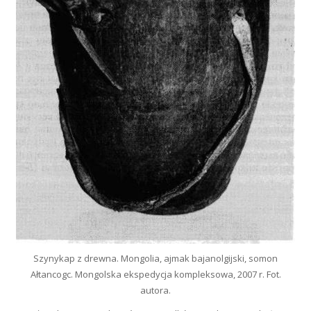
Szynykap z drewna. Mongolia, ajmak bajanolgijski, somon
Ałtancogc. Mongolska ekspedycja kompleksowa, 2007 r. Fot.
autora.