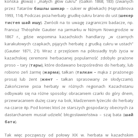
końska głowa) i „małych głów cukru” (Galkin 1868, 183) (zwanych
przez Tatarów
башлы шикар
– cukier w główkach) (Hajrutdinova
1993, 114). Podczas picia herbaty grudkę cukru brano do ust (
шекер
тистеп шай ишу
). Zwrócili na to uwagę zagraniczni badacze, np.
Francuz Théophile Gautier na jarmarku w Niżnym Nowogrodzie w
1867 r., gdzie wspomina kazachskich handlarzy „w czarnych
karakułowych czapkach, pijących herbatę z grudką cukru w ustach”
(Gautier 1871, 21). Wraz z przejściem na półosiadły tryb życia w
kazachskiej ceremonii herbacianej popularność zdobyło prażone
proso – tary (
тары
), które dodawano bezpośrednio do herbaty, lub
robiono zeń żarmę (
жарма
), tałkan (
талкан –
mąka z prażonego
prosa) lub żent (
жент
– tałkan sprasowany ze słodyczami).
Zakończenie picia herbaty w różnych regionach Kazachstanu
odbywało się na różne sposoby: obracaniem czarki do góry dnem,
przewracaniem dużej czary na bok, kładzeniem łyżeczki do herbaty
na czarce itp. Pod koniec ktoś ze starszych gospodarzy obecnych za
dastarchanem musiał udzielić błogosławieństwa – szaj bata (
шай
бата
).
Tak więc począwszy od połowy XIX w. herbata w kazachskim