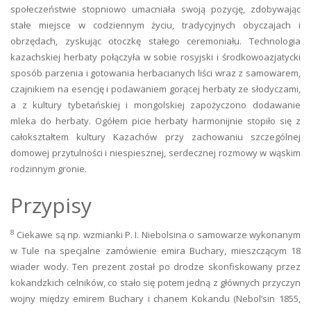
społeczeństwie stopniowo umacniała swoją pozycję, zdobywając
stałe miejsce w codziennym życiu, tradycyjnych obyczajach i
obrzędach, zyskując otoczkę stałego ceremoniału. Technologia
kazachskiej herbaty połączyła w sobie rosyjski i środkowoazjatycki
sposób parzenia i gotowania herbacianych liści wraz z samowarem,
czajnikiem na esencję i podawaniem gorącej herbaty ze słodyczami,
a z kultury tybetańskiej i mongolskiej zapożyczono dodawanie
mleka do herbaty. Ogółem picie herbaty harmonijnie stopiło się z
całokształtem kultury Kazachów przy zachowaniu szczególnej
domowej przytulności i niespiesznej, serdecznej rozmowy w wąskim
rodzinnym gronie.
Przypisy
8
Ciekawe są np. wzmianki P. I. Niebolsina o samowarze wykonanym
w Tule na specjalne zamówienie emira Buchary, mieszczącym 18
wiader wody. Ten prezent został po drodze skonfiskowany przez
kokandzkich celników, co stało się potem jedną z głównych przyczyn
wojny między emirem Buchary i chanem Kokandu (Nebol’sin 1855,