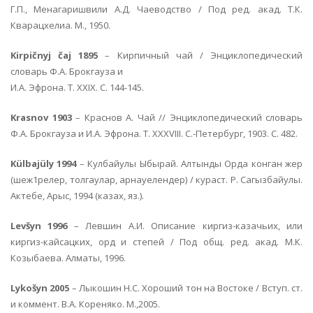
Г.П., Менагаришвили А.Д. Чаеводство / Под ред. акад. Т.К.
Кварацхелиа. М., 1950.
Kirpičnyj čaj 1895
– Кирпичный чай / Энциклопедический
словарь Ф.А. Брокгауза и
И.А. Эфрона. Т. XXIX. С. 144-145.
Krasnov 1903
– Краснов А. Чай // Энциклопедический словарь
Ф.А. Брокгауза и И.А. Эфрона. Т. XXXVIII. С.-Петербург, 1903. С. 482.
Külbajüly 1994
– Кулбайулы Ыбырай. Алтынды Орда конган жер
(шеж1релер, толгаулар, арнауелендер) / кураст. Р. Сагызбайулы.
Актебе, Арыс, 1994 (казах, яз.).
Levšyn 1996
– Левшин А.И. Описание киргиз-казачьих, или
киргиз-кайсацких, орд и степей / Под общ. ред. акад. М.К.
Козыбаева. Алматы, 1996.
Lykošyn 2005
– Лыкошин Н.С. Хороший тон на Востоке / Вступ. ст.
и коммент. В.А. Кореняко. М.,2005.