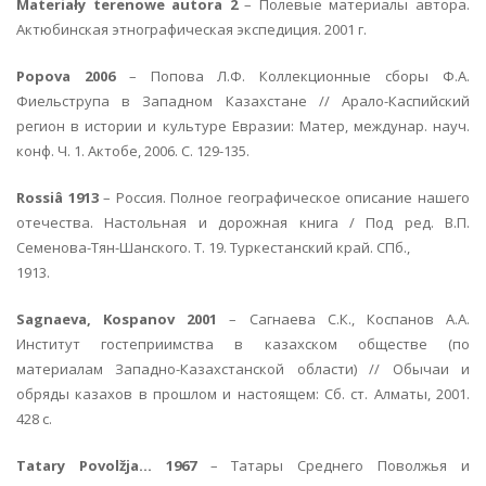
Materiały terenowe autora 2
– Полевые материалы автора.
Актюбинская этнографическая экспедиция. 2001 г.
Popova 2006
– Попова Л.Ф. Коллекционные сборы Ф.А.
Фиельструпа в Западном Казахстане // Арало-Каспийский
регион в истории и культуре Евразии: Матер, междунар. науч.
конф. Ч. 1. Актобе, 2006. С. 129-135.
Rossiâ 1913
– Россия. Полное географическое описание нашего
отечества. Настольная и дорожная книга / Под ред. В.П.
Семенова-Тян-Шанского. Т. 19. Туркестанский край. СПб.,
1913.
Sagnaeva, Kospanov 2001
– Сагнаева С.К., Коспанов А.А.
Институт гостеприимства в казахском обществе (по
материалам Западно-Казахстанской области) // Обычаи и
обряды казахов в прошлом и настоящем: Сб. ст. Алматы, 2001.
428 с.
Tatary Povolžja… 1967
– Татары Среднего Поволжья и