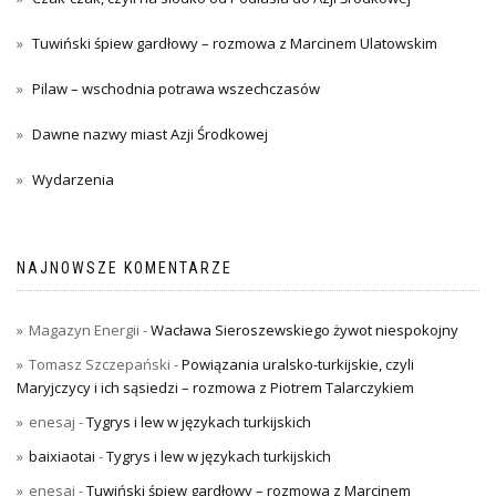
Tuwiński śpiew gardłowy – rozmowa z Marcinem Ulatowskim
Pilaw – wschodnia potrawa wszechczasów
Dawne nazwy miast Azji Środkowej
Wydarzenia
NAJNOWSZE KOMENTARZE
Magazyn Energii
-
Wacława Sieroszewskiego żywot niespokojny
Tomasz Szczepański
-
Powiązania uralsko-turkijskie, czyli
Maryjczycy i ich sąsiedzi – rozmowa z Piotrem Talarczykiem
enesaj
-
Tygrys i lew w językach turkijskich
baixiaotai
-
Tygrys i lew w językach turkijskich
enesaj
-
Tuwiński śpiew gardłowy – rozmowa z Marcinem