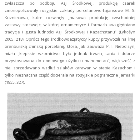
zwłaszcza po podboju Azji Środkowej, produkcję czarek
zmonopolizowały rosyjskie zakłady porcelanowo-fajansowe M. S.
Kuzniecowa, które rozwinęły „masową produkcję »wschodniej
zastawy stołowej«, w której ornamentyce i formach uwzględniano
tradycje i gusta ludności Azji Środkowej i Kazachstanu” (Lykošyn
2005, 218). Oprócz tego środkowoazjatyccy kupcy przywozili na linię
orenburską chińską porcelanę, która, jak zauważa P. I. Niebolsyn,
miała „kiepskie wzornictwo, była jednak trwała, tania i dobrze
przystosowana do domowego użytku u mahometan”; większość z
niej sprzedawano wzdłuż szlaków karawan w stepie Kazachom i
tylko nieznaczna część docierała na rosyjskie pograniczne jarmarki
(1855, 327).