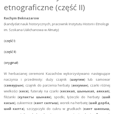
etnograficzne (część II)
Rachym Beknazarow
(kandydat nauk historycznych, pracownik Instytutu Historii i Etnologii
im. Szokana Uälichanowa w Ałmaty)
(
część I
)
(
część II
)
(
oryginał
)
W herbacianej ceremonii Kazachów wykorzystywano następujące
naczynia i przedmioty: duży czajnik (
шаугим
) lub samowar
(
самаурын
), czajnik do parzenia herbaty (
аккуман
), czarki różnej
wielkości (
кесе
), futerały na czarki (
кесекап, шыныкап, аяккап
),
filiżanki (
кулакты шынаяк
), spodki, łyżeczki do herbaty (
шай
касык
), cukiernice (
кант салгыш
), worek na herbatę (
шай дорба,
шай калта
), szczypczyki do cukru w grudkach (
кант шаккыш,