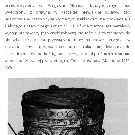
przechowywany w Rosyjskim Muzeum Etnograficznym, jest
„wytoczony z drewna w kształcie niewielkiej buławy, cały
udekorowany rzeźbionymi kościanymi nakładkami na podkładzie z
zielonego i czerwonego aksamitu. Na główce tłuczka jest metalowy
występ stanowiący jego część roboczą. Na taśmie przyczepionej do
obuszka tłuczka jest przywiązane małe metalowe narzędzie w
kształcie siekierki” (Popova 2006, 130-131). Takie same dwa tłuczki do
cukru, inkrustowane kością, pod nazwą „koł tokpak” (
кол токпак
)
wspomina w swojej pracy etnograf Edige Masanow (Masanov 1963,
107).