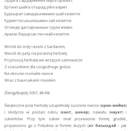
Ордага Сардарменен бирге оралып,
Ертенп шайга отырад уйге кирип
Буркырап самаурынмемен шай келипти
Курметти ыкыласымен сай келипти
Устинде дастарханнын турли жемис
Аралас бауырсак пен май келипти.
Wrócili do ordy razem z Sardarem,
Weszli do jurty na poranną herbatę
Przynoszą herbatę we wrzącym samowarze
Z szacunkiem dla czcigodnego gościa
Na obrusie rozmaite owoce
Wraz z baursakami i masłem
(Šangytbajüly 2007, 48-49).
Świąteczne picie herbaty uzupełniały suszone owoce (
орик-мейиз
)
i słodycze w postaci cukru (
кант, шекер
), nawatu (
науат
) i
cukierków. Przy tym cukier miał przeważnie formę grudek,
przywożono go z Południa w formie dużych (
ат басындай
– jak