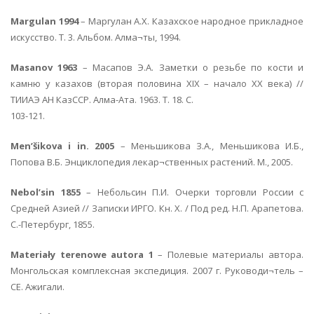
Margulan 1994
– Маргулан А.Х. Казахское народное прикладное
искусство. Т. 3. Альбом. Алма¬ты, 1994.
Masanov 1963
– Масапов Э.А. Заметки о резьбе по кости и
камню у казахов (вторая половина XIX – начало XX века) //
ТИИАЭ АН КазССР. Алма-Ата. 1963. Т. 18. С.
103-121.
Men’šikova i in. 2005
– Меньшикова З.А., Меньшикова И.Б.,
Попова В.Б. Энциклопедия лекар¬ственных растений. М., 2005.
Nebol’sin 1855
– Небольсин П.И. Очерки торговли России с
Средней Азией // Записки ИРГО. Кн. X. / Под ред. Н.П. Арапетова.
С.-Петербург, 1855.
Materiały terenowe autora 1
– Полевые материалы автора.
Монгольская комплексная экспедиция. 2007 г. Руководи¬тель –
СЕ. Ажигали.