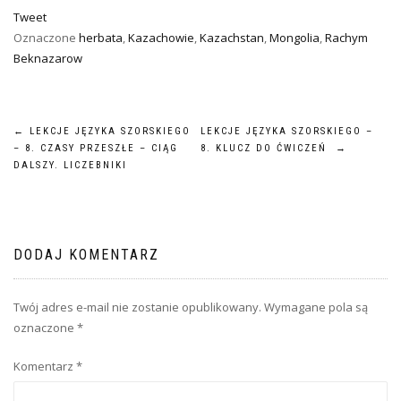
Tweet
Oznaczone
herbata
,
Kazachowie
,
Kazachstan
,
Mongolia
,
Rachym
Beknazarow
NAWIGACJA
←
LEKCJE JĘZYKA SZORSKIEGO
LEKCJE JĘZYKA SZORSKIEGO –
– 8. CZASY PRZESZŁE – CIĄG
8. KLUCZ DO ĆWICZEŃ
→
WPISU
DALSZY. LICZEBNIKI
DODAJ KOMENTARZ
Twój adres e-mail nie zostanie opublikowany.
Wymagane pola są
oznaczone
*
Komentarz
*