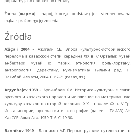
popularny jako dodatek do herbaty.
Żarma (
жарма
) – napój, którego podstawą jest sfermentowana
mąka z prażonego jęczmienia.
Źródła
Ažigali 2004
– Ажигали СЕ. Эпоха культурно-исторического
перелома в казахской степи: середина XIX в. // Орталык музей
енбектерк музей ici, тарих, этнология, фольклортану,
антропология, деректану, нумизматика/ Гылыми ред. Н.
Эл1мбай. Алматы, 2004. С. 67-71 (казах, яз.).
Argynbajev 1959
– Аргынбаев Х.А. Историко-культурные связи
русского и казахского народов и их влияние на материальную
культуру казахов во второй половине XIX – начале XX в. // Тр.
Ин-та истории, археологии и этнографии (далее – ТИИАЭ) АН
КазССР. Алма-Ата. 1959. Т. 6. С. 19-90.
Bannikov 1949
– Банников А.Г. Первые русские путешествия в