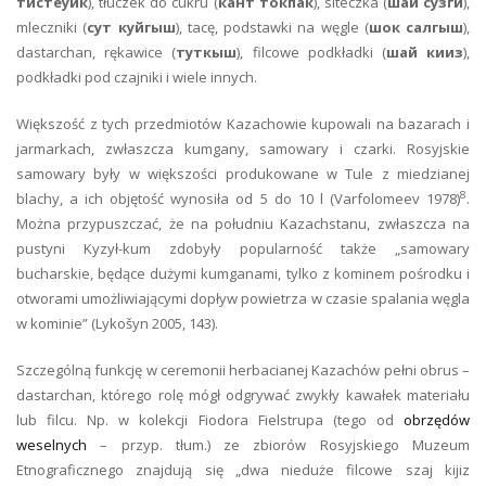
тистеуик
), tłuczek do cukru (
кант токпак
), siteczka (
шай сузги
),
mleczniki (
сут куйгыш
), tacę, podstawki na węgle (
шок салгыш
),
dastarchan, rękawice (
туткыш
), filcowe podkładki (
шай кииз
),
podkładki pod czajniki i wiele innych.
Większość z tych przedmiotów Kazachowie kupowali na bazarach i
jarmarkach, zwłaszcza kumgany, samowary i czarki. Rosyjskie
samowary były w większości produkowane w Tule z miedzianej
8
blachy, a ich objętość wynosiła od 5 do 10 l (Varfolomeev 1978)
.
Można przypuszczać, że na południu Kazachstanu, zwłaszcza na
pustyni Kyzył-kum zdobyły popularność także „samowary
bucharskie, będące dużymi kumganami, tylko z kominem pośrodku i
otworami umożliwiającymi dopływ powietrza w czasie spalania węgla
w kominie” (Lykošyn 2005, 143).
Szczególną funkcję w ceremonii herbacianej Kazachów pełni obrus –
dastarchan, którego rolę mógł odgrywać zwykły kawałek materiału
lub filcu. Np. w kolekcji Fiodora Fielstrupa (tego od
obrzędów
weselnych
– przyp. tłum.) ze zbiorów Rosyjskiego Muzeum
Etnograficznego znajdują się „dwa nieduże filcowe szaj kijiz