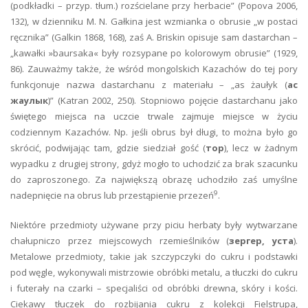
(podkładki – przyp. tłum.) rozścielane przy herbacie” (Popova 2006,
132), w dzienniku M. N. Gałkina jest wzmianka o obrusie „w postaci
ręcznika” (Galkin 1868, 168), zaś A. Briskin opisuje sam dastarchan –
„kawałki »baursaka« były rozsypane po kolorowym obrusie” (1929,
86). Zauważmy także, że wśród mongolskich Kazachów do tej pory
funkcjonuje nazwa dastarchanu z materiału – „as żaułyk (
ас
жаулык
)” (Katran 2002, 250). Stopniowo pojęcie dastarchanu jako
świętego miejsca na uczcie trwale zajmuje miejsce w życiu
codziennym Kazachów. Np. jeśli obrus był długi, to można było go
skrócić, podwijając tam, gdzie siedział gość (
тор
), lecz w żadnym
wypadku z drugiej strony, gdyż mogło to uchodzić za brak szacunku
do zaproszonego. Za największą obrazę uchodziło zaś umyślne
9
nadepnięcie na obrus lub przestąpienie przezeń
.
Niektóre przedmioty używane przy piciu herbaty były wytwarzane
chałupniczo przez miejscowych rzemieślników (
зергер, уста
).
Metalowe przedmioty, takie jak szczypczyki do cukru i podstawki
pod węgle, wykonywali mistrzowie obróbki metalu, a tłuczki do cukru
i futerały na czarki – specjaliści od obróbki drewna, skóry i kości.
Ciekawy tłuczek do rozbijania cukru z kolekcji Fielstrupa,