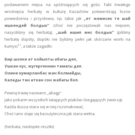
podawaniem mięsa na spóźniających się gości. Fakt trwałego
wrośnięcia herbaty w kulturę Kazachów potwierdzają liczne
powiedzenia i przysłowia, np. takie jak
„ет жемесек те шай
ишкендей болдык”
(choć nie poczęstowali nas mięsem,
nasyciliśmy się herbatą),
„шай ишип мес болдык”
(piliśmy
herbatę dopóty, dopóki nie byliśmy pełni jak skórzane worki na
11
kumys)
, a także zagadki:
Бир шопке ат койыпты абагы деп,
Ушкан кус, жугергеннин тамагы деп.
Озине кумарланбас жан болмайды,
Калады тан аткан сон жабагы боп.
Pewną trawę nazwano „abagy”
Jako pokarm wszystkich latających ptaków i biegających zwierząt.
Każda dusza stara się w niej rozsmakować,
Choć rano staje się bezużyteczna jak stara wełna.
(herbata, niedopite resztki)