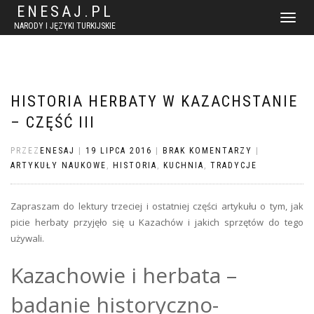
ENESAJ.PL
WŁĄCZ
NARODY I JĘZYKI TURKIJSKIE
NAWIGACJ
HISTORIA HERBATY W KAZACHSTANIE
– CZĘŚĆ III
PRZEZ
ENESAJ
|
19 LIPCA 2016
|
BRAK KOMENTARZY
|
ARTYKUŁY NAUKOWE
,
HISTORIA
,
KUCHNIA
,
TRADYCJE
Zapraszam do lektury trzeciej i ostatniej części artykułu o tym, jak
picie herbaty przyjęło się u Kazachów i jakich sprzętów do tego
używali.
Kazachowie i herbata –
badanie historyczno-