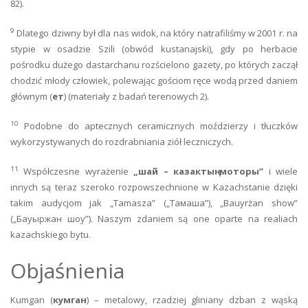
82).
9
Dlatego dziwny był dla nas widok, na który natrafiliśmy w 2001 r. na
stypie w osadzie Szili (obwód kustanajski), gdy po herbacie
pośrodku dużego dastarchanu rozścielono gazety, po których zaczął
chodzić młody człowiek, polewając gościom ręce wodą przed daniem
głównym (
ет
) (materiały z badań terenowych 2).
10
Podobne do aptecznych ceramicznych moździerzy i tłuczków
wykorzystywanych do rozdrabniania ziół leczniczych.
11
Współczesne wyrażenie
„шай – казактыӊ
моторы”
i wiele
innych są teraz szeroko rozpowszechnione w Kazachstanie dzięki
takim audycjom jak „Tamasza” („Тамаша”), „Bauyrżan show”
(„Бауыржан шоу”). Naszym zdaniem są one oparte na realiach
kazachskiego bytu.
Objaśnienia
Kumgan (
кумган
) – metalowy, rzadziej gliniany dzban z wąską