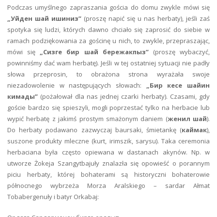
Podczas umyślnego zapraszania gościa do domu zwykle mówi się
„Уйден шай ишиниз”
(proszę napić się u nas herbaty), jeśli zaś
spotyka się ludzi, których dawno chciało się zaprosić do siebie w
ramach podziękowania za gościnę u nich, to zwykle, przepraszając,
mówi się
„Сизге бир шай бережакпыз”
(proszę wybaczyć,
powinniśmy dać wam herbatę). Jeśli w tej ostatniej sytuacji nie padły
słowa przeprosin, to obrażona strona wyrażała swoje
niezadowolenie w następujących słowach:
„Бир кесе шайин
кимады”
(pożałował dla nas jednej czarki herbaty). Czasami, gdy
goście bardzo się spieszyli, mogli poprzestać tylko na herbacie lub
wypić herbatę z jakimś prostym smażonym daniem (
женил шай
).
Do herbaty podawano zazwyczaj baursaki, śmietankę (
каймак
),
suszone produkty mleczne (kurt, irimszik, sarysu). Taka ceremonia
herbaciana była często opiewana w dastanach akynów. Np. w
utworze Żokeja Szangytbajuły znalazła się opowieść o porannym
piciu herbaty, której bohaterami są historyczni bohaterowie
północnego wybrzeża Morza Aralskiego – sardar Ałmat
Tobabergenuły i batyr Orkabaj: