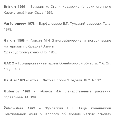
Briskin 1929
– Брискин А. Степи казакские (очерки степного
Казакстана). Кзыл-Орда, 1929.
Varfolomeev 1978
– Варфоломеев В.П. Тульский самовар. Тула,
1978.
Galkin 1868
– Галкин М.Н Этнографические и исторические
материалы по Средней Азии и
Оренбургскому краю. СПб., 1868.
GAOO
– Государственный архив Оренбургской области. Ф.6. Оп.
10. Д. 3487.
Gautier 1871
– Готъе Т. Лето в России // Неделя. 1871. No 32.
Gubanov 1993
– Губанов И.А. Лекарственные растения:
справочник. М., 1993.
Žukowskaâ 1979
– Жуковская Н.Л. Пища кочевников
Центральной Азии (к вопросу об экологи¬ческих основах