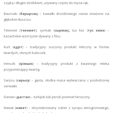
szyjką i długim dzióbkiem, używany często do mycia rąk.
Baursaki (
бауырсақ
) – kawałki drożdżowego ciasta smażone na
głębokim tłuszczu.
Tekemet (
текемет
), syrmak (
сырмақ
), tus kiiz (
тус кииз
) –
kazachskie wzorzyste dywany z filcu.
Kurt (
құрт
) – tradycyjny suszony produkt mleczny w formie
twardych, słonych kuleczek.
Irimszik (
iрiмшiк
) – tradycyjny produkt z kwaśnego mleka
przypominający twaróg.
Sarysu (
сарысу
) – gęsta, słodka masa wytwarzana z posłodzonej
serwatki.
Dastan (
дастан
) – turkijski lub perski poemat heroiczny.
Nawat (
нават
) – skrystalizowany cukier z syropu winogronowego,