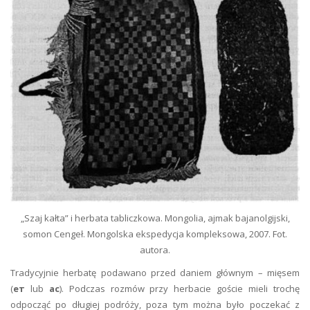
„Szaj kałta” i herbata tabliczkowa. Mongolia, ajmak bajanolgijski,
somon Cengeł. Mongolska ekspedycja kompleksowa, 2007. Fot.
autora.
Tradycyjnie herbatę podawano przed daniem głównym – mięsem
(
ет
lub
ас
). Podczas rozmów przy herbacie goście mieli trochę
odpocząć po długiej podróży, poza tym można było poczekać z