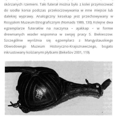
skórzanych rzemieni. Taki futerał można było z kolei przymocować
do siodła konia podczas przekoczowywania w inne miejsce lub
dalekiej wyprawy. Analogiczny kesekap jest przechowywany w
Rosyjskim Muzeum Etnograficznym (Nomads 1989, 130). Kolejne dwa
egzemplarze futerałów na naczynia – ajakkap – w formie
drewnianych wiader wspomina w swojej pracy S. Biekieszow.
Szczególnie wyróżnia się egzemplarz z Mangystauskiego
Obwodowego Muzeum Historyczno-Krajoznawczego, bogato
inkrustowany kościanymi płytkami (Bekešov 2001, 119).