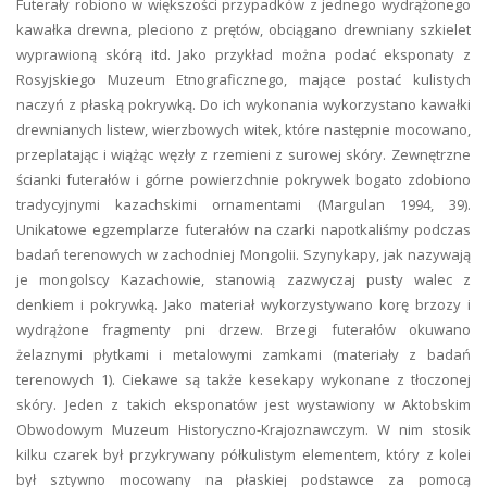
Futerały robiono w większości przypadków z jednego wydrążonego
kawałka drewna, pleciono z prętów, obciągano drewniany szkielet
wyprawioną skórą itd. Jako przykład można podać eksponaty z
Rosyjskiego Muzeum Etnograficznego, mające postać kulistych
naczyń z płaską pokrywką. Do ich wykonania wykorzystano kawałki
drewnianych listew, wierzbowych witek, które następnie mocowano,
przeplatając i wiążąc węzły z rzemieni z surowej skóry. Zewnętrzne
ścianki futerałów i górne powierzchnie pokrywek bogato zdobiono
tradycyjnymi kazachskimi ornamentami (Margulan 1994, 39).
Unikatowe egzemplarze futerałów na czarki napotkaliśmy podczas
badań terenowych w zachodniej Mongolii. Szynykapy, jak nazywają
je mongolscy Kazachowie, stanowią zazwyczaj pusty walec z
denkiem i pokrywką. Jako materiał wykorzystywano korę brzozy i
wydrążone fragmenty pni drzew. Brzegi futerałów okuwano
żelaznymi płytkami i metalowymi zamkami (materiały z badań
terenowych 1). Ciekawe są także kesekapy wykonane z tłoczonej
skóry. Jeden z takich eksponatów jest wystawiony w Aktobskim
Obwodowym Muzeum Historyczno-Krajoznawczym. W nim stosik
kilku czarek był przykrywany półkulistym elementem, który z kolei
był sztywno mocowany na płaskiej podstawce za pomocą