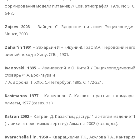
формирования модели питания) // Сов. этнография. 1979. No 5. С.
64-75.
Zajcev 2003
– Зайцев С. Здоровое питание: Энциклопедия.
Минск, 2003.
Zahar’in 1901
– Захарьин И.Н. (Якунин). Граф В.А. Перовский и его
зимний поход в Хиву. СПб., 1901.
Ivanovskij 1895
– Ивановский А.О. Китай / Энциклопедический
словарь Ф.А. Брокгауза и
И.А. Эфрона. Т. XXIX. С.-Петербург, 1895. С. 172-221.
Kasimanov 1977
– Касиманов С. Казактыц улттык тагамдары.
Алматы, 1977 (казах, яз.).
Katran 2002
– Катран Д. Казактыц дэстурл1 ас-тагам мэдениет1
(тарихи-этнологиялык зерттеу). Алматы, 2002 (казах, яз.).
Kvarachelia i in. 1950
– Кварацхелиа Т.К., Акулова Т.А., Кантария