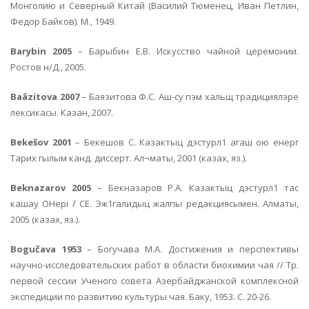
Монголию и Северный Китай (Василий Тюменец, Иван Петлин,
Федор Байков). М., 1949.
Barybin 2005
– Барыбин Е.В. Искусство чайной церемонии.
Ростов н/Д., 2005.
Baâzitova 2007
– Баязитова Ф.С. Аш-су пэм хальщ традициялэре
лексикасы. Казан, 2007.
Bekešov 2001
– Бекешов С. Казактыц дэстурл1 агаш ою енерг
Тарих гылым канд. диссерт. Ал¬маты, 2001 (казах, яз.).
Beknazarov 2005
– Бекназаров Р.А. Казактыц дэстурл1 тас
кашау OHepi / СЕ. Эж1галидыц жалпы редакциясымен. Алматы,
2005 (казах, яз.).
Bogučava 1953
– Богучава М.А. Достижения и перспективы
научно-исследовательских работ в области биохимии чая // Тр.
первой сессии Ученого совета Азербайджанской комплексной
экспедиции по развитию культуры чая. Баку, 1953. С. 20-26.