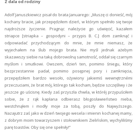
Z dala od rodziny
Adolf Januszkiewicz pisał do brata Januarego: „Muszę ci donieść, mój
kochany bracie, jak przepędziłem dzień, w którym spełniło się twoje
najdroższe życzenie. Pragnąc należycie go uświęcić, kazałem
striapce [striapka – gospodyni – przypis B. C.] dom zamknąć i
odpowiadać przychodzącym do mnie, że mnie niemasz, że
wyjechałem na ślub mojego brata. Nie myśl jednak ażebym
skazawszy siebie na taką dobrowolną samotność, oddał się czarnym
myślom i smutkowi. Owszem, dzień ten, pomimo śniegu, który
bezprzestannie padał, pomimo posępnej pory i zamknięcia,
przepędziłem bardzo wesoło, ożywiony jakiemiś wewnętrznémi
przeczuciami, że brat mój, którego tak kocham, będzie szczęśliwy i że
jeszcze go uścisnę. Kiedy zaś przyszła chwila, w któréj przypuściłem
sobie, że z rąk kapłana odbierasz błogosławieństwo nieba,
westchnąłem i modły moje za tobą, poszły do Najwyższego.
Nazajutrz zaś jako w dzień twojego wesela i imienin kochanej mamy,
z dobrym moim towarzyszem i stołownikiem Zielińskim, wychyliliśmy
parę toastów. Oby się one spełniły!”