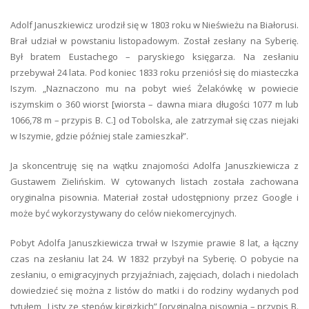
Adolf Januszkiewicz urodził się w 1803 roku w Nieświeżu na Białorusi.
Brał udział w powstaniu listopadowym. Został zesłany na Syberię.
Był bratem Eustachego – paryskiego księgarza. Na zesłaniu
przebywał 24 lata. Pod koniec 1833 roku przeniósł się do miasteczka
Iszym. „Naznaczono mu na pobyt wieś Żelakówkę w powiecie
iszymskim o 360 wiorst [wiorsta – dawna miara długości 1077 m lub
1066,78 m – przypis B. C.] od Tobolska, ale zatrzymał się czas niejaki
w Iszymie, gdzie później stale zamieszkał”.
Ja skoncentruję się na wątku znajomości Adolfa Januszkiewicza z
Gustawem Zielińskim. W cytowanych listach została zachowana
oryginalna pisownia. Materiał został udostępniony przez Google i
może być wykorzystywany do celów niekomercyjnych.
Pobyt Adolfa Januszkiewicza trwał w Iszymie prawie 8 lat, a łączny
czas na zesłaniu lat 24. W 1832 przybył na Syberię. O pobycie na
zesłaniu, o emigracyjnych przyjaźniach, zajęciach, dolach i niedolach
dowiedzieć się można z listów do matki i do rodziny wydanych pod
tytułem „Listy ze stepów kirgizkich” [oryginalna pisownia – przypis B.