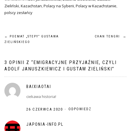
Zieliński
,
Kazachstan
,
Polacy na Syberii
,
Polacy w Kazachstanie
,
polscy zesłańcy
NAWIGACJA
←
POEMAT „STEPY” GUSTAWA
CHAN TENGRI
→
ZIELIŃSKIEGO
WPISU
3 OPINII Z “
EMIGRACYJNE PRZYJAŹNIE, CZYLI
ADOLF JANUSZKIEWICZ I GUSTAW ZIELIŃSKI
”
BAIXIAOTAI
ciekawa historia!
-
26 CZERWCA 2020
ODPOWIEDZ
JAPONIA-INFO.PL