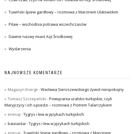
Tuwiński śpiew gardłowy – rozmowa z Marcinem Ulatowskim
Pilaw – wschodnia potrawa wszechczasów
Dawne nazwy miast Azji Środkowej
Wydarzenia
NAJNOWSZE KOMENTARZE
Magazyn Energii
-
Wacława Sieroszewskiego żywot niespokojny
Tomasz Szczepański
-
Powiązania uralsko-turkijskie, czyli
Maryjczycy i ich sąsiedzi – rozmowa z Piotrem Talarczykiem
enesaj
-
Tygrys i lew w językach turkijskich
baixiaotai
-
Tygrys i lew w językach turkijskich
enesaj
-
Tuwiński śpiew gardłowy – rozmowa z Marcinem