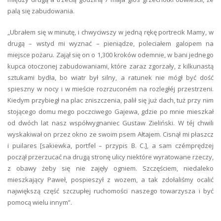
palą się zabudowania.
„Ubrałem się w minutę, i chwyciwszy w jedną rękę portrecik Mamy, w
drugą – wstyd mi wyznać – pieniądze, poleciałem galopem na
miejsce pożaru. Zajął się on o 1,300 kroków odemnie, w bani jednego
kupca otoczonej zabudowaniami, które zaraz zgorzały, z kilkunastą
sztukami bydła, bo wiatr był silny, a ratunek nie mógł być dość
spieszny w nocy i w mieście rozrzuconém na rozległéj przestrzeni.
Kiedym przybiegł na plac zniszczenia, palił się już dach, tuż przy nim
stojącego domu mego poczciwego Gajewa, gdzie po mnie mieszkał
od dwóch lat nasz współwygnaniec Gustaw Zieliński. W téj chwili
wyskakiwał on przez okno ze swoim psem Ałtajem. Cisnął mi płaszcz
i puilares [sakiewka, portfel – przypis B. C.], a sam czémprędzej
począł przerzucać na drugą stronę ulicy niektóre wyratowane rzeczy,
z obawy żeby się nie zajęły ogniem. Szczęściem, niedaleko
mieszkający Paweł, pospieszył z wozem, a tak zdołaliśmy ocalić
największą część szczupłej ruchomości naszego towarzysza i być
pomocą wielu innym”.