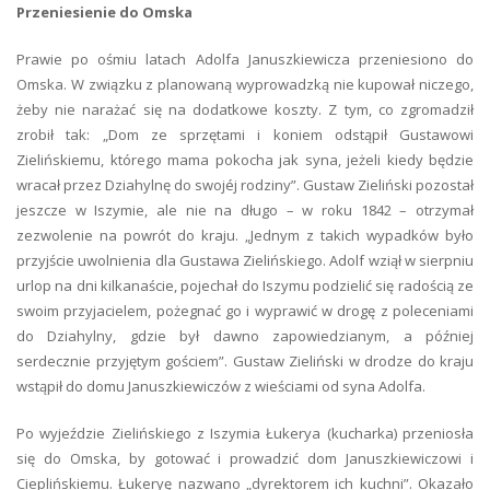
Przeniesienie do Omska
Prawie po ośmiu latach Adolfa Januszkiewicza przeniesiono do
Omska. W związku z planowaną wyprowadzką nie kupował niczego,
żeby nie narażać się na dodatkowe koszty. Z tym, co zgromadził
zrobił tak: „Dom ze sprzętami i koniem odstąpił Gustawowi
Zielińskiemu, którego mama pokocha jak syna, jeżeli kiedy będzie
wracał przez Dziahylnę do swojéj rodziny”. Gustaw Zieliński pozostał
jeszcze w Iszymie, ale nie na długo – w roku 1842 – otrzymał
zezwolenie na powrót do kraju. „Jednym z takich wypadków było
przyjście uwolnienia dla Gustawa Zielińskiego. Adolf wziął w sierpniu
urlop na dni kilkanaście, pojechał do Iszymu podzielić się radością ze
swoim przyjacielem, pożegnać go i wyprawić w drogę z poleceniami
do Dziahylny, gdzie był dawno zapowiedzianym, a później
serdecznie przyjętym gościem”. Gustaw Zieliński w drodze do kraju
wstąpił do domu Januszkiewiczów z wieściami od syna Adolfa.
Po wyjeździe Zielińskiego z Iszymia Łukerya (kucharka) przeniosła
się do Omska, by gotować i prowadzić dom Januszkiewiczowi i
Cieplińskiemu. Łukeryę nazwano „dyrektorem ich kuchni”. Okazało