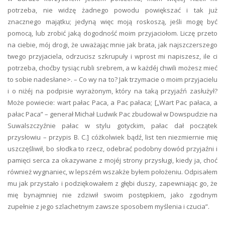
potrzeba, nie widzę żadnego powodu powiększać i tak już
znacznego majątku; jedyną więc moją roskoszą, jeśli mogę być
pomocą, lub zrobić jaką dogodność moim przyjaciołom. Liczę przeto
na ciebie, mój drogi, że uważając mnie jak brata, jak najszczerszego
twego przyjaciela, odrzucisz szkrupuły i wprost mi napiszesz, ile ci
potrzeba, choćby tysiąc rubli srebrem, a w każdéj chwili możesz mieć
to sobie nadesłane>. – Co wy na to? Jak trzymacie o moim przyjacielu
i o niżéj na podpisie wyrażonym, który na taką przyjaźń zasłużył?
Może powiecie: wart pałac Paca, a Pac pałaca; [„Wart Pac pałaca, a
pałac Paca” – generał Michał Ludwik Pac zbudował w Dowspudzie na
Suwalszczyźnie pałac w stylu gotyckim, pałac dał początek
przysłowiu – przypis B. C.] cóżkolwiek bądź, list ten niezmiernie mię
uszczęśliwił, bo słodka to rzecz, odebrać podobny dowód przyjaźni i
pamięci serca za okazywane z mojéj strony przysługi, kiedy ja, choć
również wygnaniec, w lepszém wszakże byłem położeniu. Odpisałem
mu jak przystało i podziękowałem z głębi duszy, zapewniając go, że
mię bynajmniej nie zdziwił swoim postępkiem, jako zgodnym
zupełnie z jego szlachetnym zawsze sposobem myślenia i czucia”.