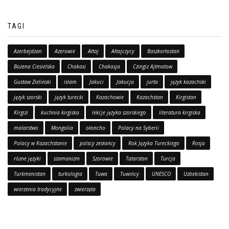
TAGI
Azerbejdżan
Azerowie
Ałtaj
Ałtajczycy
Baszkortostan
Bożena Ciesielska
Chakasi
Chakasja
Czingiz Ajtmatow
Gustaw Zieliński
islam
Jakuci
Jakucja
jurta
język kazachski
język szorski
język turecki
Kazachowie
Kazachstan
Kirgistan
Kirgizi
kuchnia kirgiska
lekcje języka szorskiego
literatura kirgiska
malarstwo
Mongolia
ołoncho
Polacy na Syberii
Polacy w Kazachstanie
polscy zesłańcy
Rok Języka Tureckiego
Rosja
różne języki
szamanizm
Szorowie
Tatarstan
Turcja
Turkmenistan
turkologia
Tuwa
Tuwińcy
UNESCO
Uzbekistan
wierzenia tradycyjne
zwierzęta