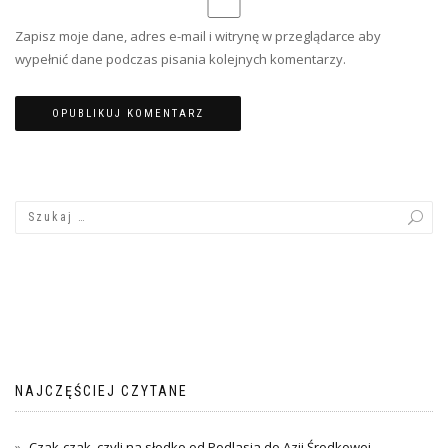
Zapisz moje dane, adres e-mail i witrynę w przeglądarce aby
wypełnić dane podczas pisania kolejnych komentarzy.
NAJCZĘŚCIEJ CZYTANE
Czak-czak, czyli na słodko od Podlasia do Azji Środkowej