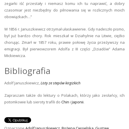
zegarki iść przestały i niemasz komu ich tu naprawić, a dobry
czasomiar jest niezbędny do pilnowania się w rozlicznych moich
obowiązkach…”
W 1856 r. Januszkiewicz otrzymał ułaskawienie. Gdy nadeszło pismo,
był już bardzo chory. Rok mieszkał w Dziahylnie na Litwie, ciężko
chorując. Zmarł w 1857 roku, prawie połowę życia przeżywszy na
emigracji. Był pierwowzorem Adolfa z III części „Dziadów” Adama
Mickiewicza.
Bibliografia
Adolf Januszkiewicz,
Listy ze stepów kirgizkich
Zapraszam także do lektury o Polakach, którzy jako zesłańcy, ich
potomkowie lub sieroty trafili do
Chin
i
Japonii
.
Oznaczone
Adolf Januszkiewicz
,
Bożena Ciesielska
,
Gustaw