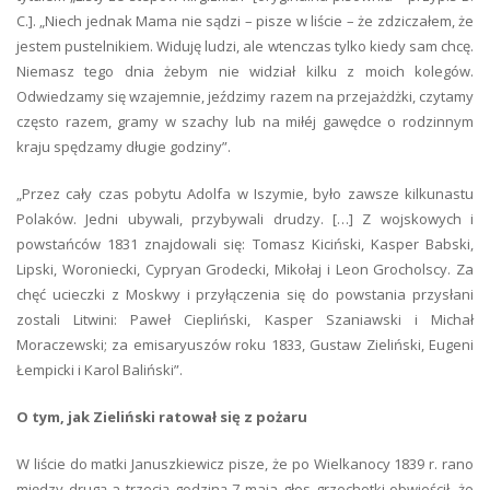
C.]. „Niech jednak Mama nie sądzi – pisze w liście – że zdziczałem, że
jestem pustelnikiem. Widuję ludzi, ale wtenczas tylko kiedy sam chcę.
Niemasz tego dnia żebym nie widział kilku z moich kolegów.
Odwiedzamy się wzajemnie, jeździmy razem na przejażdżki, czytamy
często razem, gramy w szachy lub na miłéj gawędce o rodzinnym
kraju spędzamy długie godziny”.
„Przez cały czas pobytu Adolfa w Iszymie, było zawsze kilkunastu
Polaków. Jedni ubywali, przybywali drudzy. […] Z wojskowych i
powstańców 1831 znajdowali się: Tomasz Kiciński, Kasper Babski,
Lipski, Woroniecki, Cypryan Grodecki, Mikołaj i Leon Grocholscy. Za
chęć ucieczki z Moskwy i przyłączenia się do powstania przysłani
zostali Litwini: Paweł Ciepliński, Kasper Szaniawski i Michał
Moraczewski; za emisaryuszów roku 1833, Gustaw Zieliński, Eugeni
Łempicki i Karol Baliński”.
O tym, jak Zieliński ratował się z pożaru
W liście do matki Januszkiewicz pisze, że po Wielkanocy 1839 r. rano
między drugą a trzecią godziną 7 maja głos grzechotki obwieścił, że