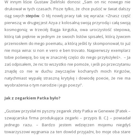
W innym liście Gustaw Zieliński donosi: „Sam on nic nowego nie
drukował w tych czasach. Pisze tylko, że chce puścić w świat dalszy
ciąg swych
stepów
. O téj nowéj pracy tak się wyraża: <Znasz część
pierwszą; w drugiej jest Azya z kolosalną swoją przyrodą i całą swoją
kosmogonią; w trzeciéj Bajga kirgizka, owa uroczystość stepowa,
którą tak pięknie w jednym ze swoich listów spisałeś, którą żywcem
przeniosłem do mego poematu, a którą jeśliś ty skomponował, to już
nie moja wina: si non e vero e ben trovato. Najpierwszy exemplarz
tobie poświęcę, bo się w znacznéj części do niego przyłożyłeś>. – Ja
zaś odpisałem, że nic to wszystko nie pomoże, i jeśli po przeczytaniu
znajdę co nie w duchu zwyczajów kochanych moich Kirgizów,
natychmiast wypalę straszną krytykę i dowiodę poecie, że nie ma
wyobrażenia o tym narodzie i jego poezyi”.
Jak z zegarkiem Patka było?
„Gustaw przysłał mi pyszny zegarek złoty Patka w Genewie [Patek –
szwajcarska firma produkująca zegarki – przypis B. C.] – powiadał
jednego razu. – Bardzo jestem wdzięczen mojemu niegdyś
towarzyszowi wygnania za ten dowód przyjaźni, bo moje oba stare