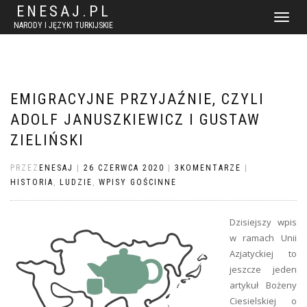
ENESAJ.PL
WŁĄCZ
NARODY I JĘZYKI TURKIJSKIE
NAWIGACJ
EMIGRACYJNE PRZYJAŹNIE, CZYLI
ADOLF JANUSZKIEWICZ I GUSTAW
ZIELIŃSKI
PRZEZ
ENESAJ
|
26 CZERWCA 2020
|
3KOMENTARZE
|
HISTORIA
,
LUDZIE
,
WPISY GOŚCINNE
Dzisiejszy wpis
w ramach Unii
Azjatyckiej to
jeszcze jeden
artykuł Bożeny
Ciesielskiej o