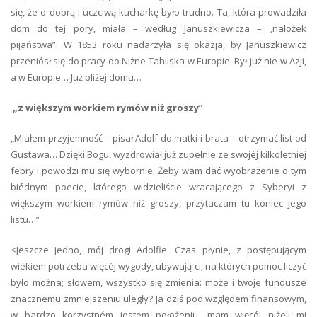
się, że o dobrą i uczciwą kucharkę było trudno. Ta, która prowadziła
dom do tej pory, miała – według Januszkiewicza – „nałożek
pijaństwa”. W 1853 roku nadarzyła się okazja, by Januszkiewicz
przeniósł się do pracy do Niżne-Tahilska w Europie. Był już nie w Azji,
a w Europie… Już bliżej domu…
„z większym workiem rymów niż groszy”
„Miałem przyjemność – pisał Adolf do matki i brata – otrzymać list od
Gustawa… Dzięki Bogu, wyzdrowiał już zupełnie ze swojéj kilkoletniej
febry i powodzi mu się wybornie. Żeby wam dać wyobrażenie o tym
biédnym poecie, którego widzieliście wracającego z Syberyi z
większym workiem rymów niż groszy, przytaczam tu koniec jego
listu…”
<Jeszcze jedno, mój drogi Adolfie. Czas płynie, z postępującym
wiekiem potrzeba więcéj wygody, ubywają ci, na których pomoc liczyć
było można; słowem, wszystko się zmienia: może i twoje fundusze
znacznemu zmniejszeniu uległy? Ja dziś pod względem finansowym,
w bardzo korzystném jestem położeniu, mam więcéj niżeli mi