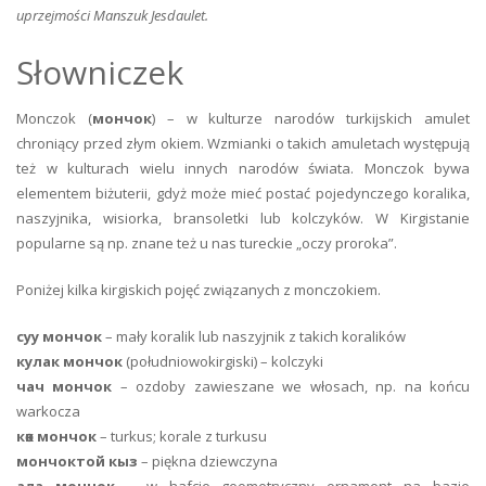
uprzejmości Manszuk Jesdaulet.
Słowniczek
Monczok (
мончок
) – w kulturze narodów turkijskich amulet
chroniący przed złym okiem. Wzmianki o takich amuletach występują
też w kulturach wielu innych narodów świata. Monczok bywa
elementem biżuterii, gdyż może mieć postać pojedynczego koralika,
naszyjnika, wisiorka, bransoletki lub kolczyków. W Kirgistanie
popularne są np. znane też u nas tureckie „oczy proroka”.
Poniżej kilka kirgiskich pojęć związanych z monczokiem.
суу мончок
– mały koralik lub naszyjnik z takich koralików
кулак мончок
(południowokirgiski) – kolczyki
чач мончок
– ozdoby zawieszane we włosach, np. na końcu
warkocza
көк мончок
– turkus; korale z turkusu
мончоктой кыз
– piękna dziewczyna
ала мончок
– w hafcie geometryczny ornament na bazie