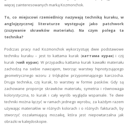
więcej zainteresowanych marką Kozmonchok.
To, co miejscowi rzemieślnicy nazywają techniką kuraku, w
anglojęzycznej literaturze występuje jako patchwork
(zszywanie skrawków materiału). Na czym polega ta
technika?
Podczas pracy nad Kozmonchok wykorzystuję dwie podstawowe
techniku kuraku – jest to kattama kurak (
каттама курак
) i czij
kurak (
чий курак
). W przypadku kattama kurak kawałki materiału
zachodzą na siebie nawzajem, tworząc warstwy hipnotyzującego
geometrycznego wzoru z trójkątów przypominającego karczocha.
Druga technika, czij kurak, to warstwy w formie pasków. Gdy są
zachowane proporcje skrawków materiału, symetria i równowaga
kolorystyczna, to kurak i cały wyrób wygląda wspaniale. Te dwie
techniki można łączyć w ramach jednego wyrobu, za każdym razem
używając materiałów w różnych kolorach i o różnych fakturach, by
stworzyć oszałamiającą mozaikę, która jest niepowtarzalna jak
obrazki w kalejdoskopie.