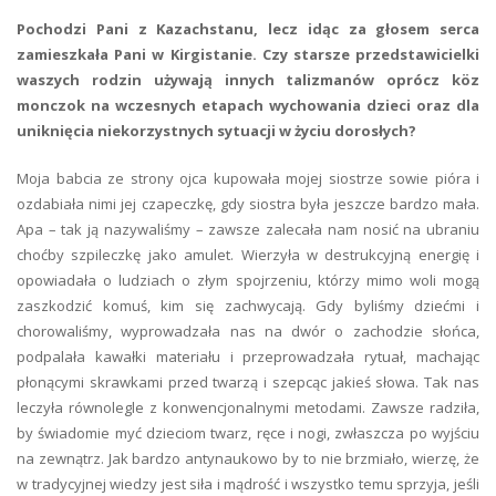
Pochodzi Pani z Kazachstanu, lecz idąc za głosem serca
zamieszkała Pani w Kirgistanie. Czy starsze przedstawicielki
waszych rodzin używają innych talizmanów oprócz köz
monczok na wczesnych etapach wychowania dzieci oraz dla
uniknięcia niekorzystnych sytuacji w życiu dorosłych?
Moja babcia ze strony ojca kupowała mojej siostrze sowie pióra i
ozdabiała nimi jej czapeczkę, gdy siostra była jeszcze bardzo mała.
Apa – tak ją nazywaliśmy – zawsze zalecała nam nosić na ubraniu
choćby szpileczkę jako amulet. Wierzyła w destrukcyjną energię i
opowiadała o ludziach o złym spojrzeniu, którzy mimo woli mogą
zaszkodzić komuś, kim się zachwycają. Gdy byliśmy dziećmi i
chorowaliśmy, wyprowadzała nas na dwór o zachodzie słońca,
podpalała kawałki materiału i przeprowadzała rytuał, machając
płonącymi skrawkami przed twarzą i szepcąc jakieś słowa. Tak nas
leczyła równolegle z konwencjonalnymi metodami. Zawsze radziła,
by świadomie myć dzieciom twarz, ręce i nogi, zwłaszcza po wyjściu
na zewnątrz. Jak bardzo antynaukowo by to nie brzmiało, wierzę, że
w tradycyjnej wiedzy jest siła i mądrość i wszystko temu sprzyja, jeśli