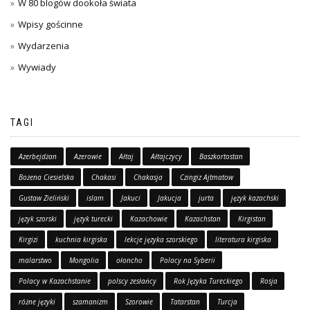
W 80 blogów dookoła świata
Wpisy gościnne
Wydarzenia
Wywiady
TAGI
Azerbejdżan
Azerowie
Ałtaj
Ałtajczycy
Baszkortostan
Bożena Ciesielska
Chakasi
Chakasja
Czingiz Ajtmatow
Gustaw Zieliński
islam
Jakuci
Jakucja
jurta
język kazachski
język szorski
język turecki
Kazachowie
Kazachstan
Kirgistan
Kirgizi
kuchnia kirgiska
lekcje języka szorskiego
literatura kirgiska
malarstwo
Mongolia
ołoncho
Polacy na Syberii
Polacy w Kazachstanie
polscy zesłańcy
Rok Języka Tureckiego
Rosja
różne języki
szamanizm
Szorowie
Tatarstan
Turcja