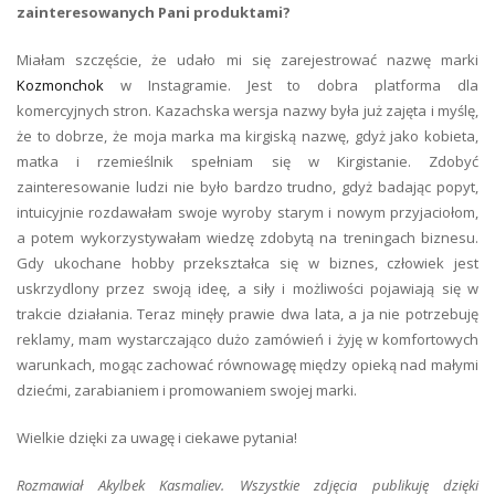
zainteresowanych Pani produktami?
Miałam szczęście, że udało mi się zarejestrować nazwę marki
Kozmonchok
w Instagramie. Jest to dobra platforma dla
komercyjnych stron. Kazachska wersja nazwy była już zajęta i myślę,
że to dobrze, że moja marka ma kirgiską nazwę, gdyż jako kobieta,
matka i rzemieślnik spełniam się w Kirgistanie. Zdobyć
zainteresowanie ludzi nie było bardzo trudno, gdyż badając popyt,
intuicyjnie rozdawałam swoje wyroby starym i nowym przyjaciołom,
a potem wykorzystywałam wiedzę zdobytą na treningach biznesu.
Gdy ukochane hobby przekształca się w biznes, człowiek jest
uskrzydlony przez swoją ideę, a siły i możliwości pojawiają się w
trakcie działania. Teraz minęły prawie dwa lata, a ja nie potrzebuję
reklamy, mam wystarczająco dużo zamówień i żyję w komfortowych
warunkach, mogąc zachować równowagę między opieką nad małymi
dziećmi, zarabianiem i promowaniem swojej marki.
Wielkie dzięki za uwagę i ciekawe pytania!
Rozmawiał Akylbek Kasmaliev. Wszystkie zdjęcia publikuję dzięki