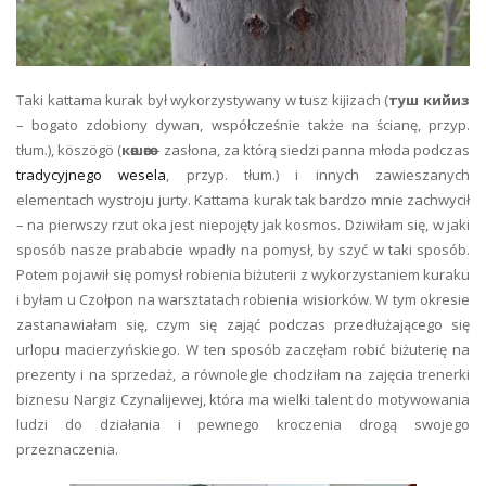
Taki kattama kurak był wykorzystywany w tusz kijizach (
туш кийиз
– bogato zdobiony dywan, współcześnie także na ścianę, przyp.
tłum.), köszögö (
көшөгө
– zasłona, za którą siedzi panna młoda podczas
tradycyjnego wesela
, przyp. tłum.) i innych zawieszanych
elementach wystroju jurty. Kattama kurak tak bardzo mnie zachwycił
– na pierwszy rzut oka jest niepojęty jak kosmos. Dziwiłam się, w jaki
sposób nasze prababcie wpadły na pomysł, by szyć w taki sposób.
Potem pojawił się pomysł robienia biżuterii z wykorzystaniem kuraku
i byłam u Czołpon na warsztatach robienia wisiorków. W tym okresie
zastanawiałam się, czym się zająć podczas przedłużającego się
urlopu macierzyńskiego. W ten sposób zaczęłam robić biżuterię na
prezenty i na sprzedaż, a równolegle chodziłam na zajęcia trenerki
biznesu Nargiz Czynalijewej, która ma wielki talent do motywowania
ludzi do działania i pewnego kroczenia drogą swojego
przeznaczenia.