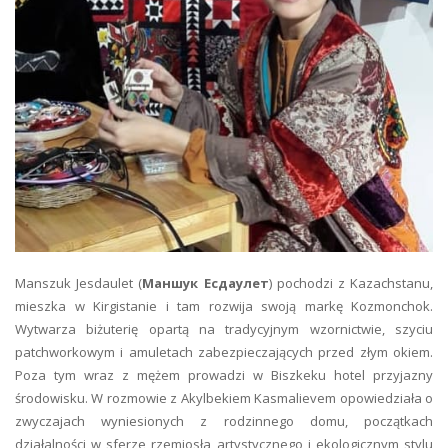
Manszuk Jesdaulet (
Маншук Есдаулет
) pochodzi z Kazachstanu,
mieszka w Kirgistanie i tam rozwija swoją markę Kozmonchok.
Wytwarza biżuterię opartą na tradycyjnym wzornictwie, szyciu
patchworkowym i amuletach zabezpieczających przed złym okiem.
Poza tym wraz z mężem prowadzi w Biszkeku hotel przyjazny
środowisku. W rozmowie z Akylbekiem Kasmalievem opowiedziała o
zwyczajach wyniesionych z rodzinnego domu, początkach
działalności w sferze rzemiosła artystycznego i ekologicznym stylu