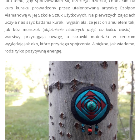
lata temu, gdy spodziewałam się trzeciego dziecka, chodziłam na
kurs kuraku prowadzony przez utalentowaną artystkę Czołpon
Ałamanową w jej Szkole Sztuk Użytkowych. Na pierwszych zajęciach
uczyła nas szyć kattama kurak i wyjaśniała, że jest on amuletem tak,
jak köz monczok (
objaśnienie niektórych pojęć na końcu tekstu
) –
warstwy przyciągają uwagę, a skrawki materiału w centrum
wyglądają jak oko, które przyciąga spojrzenia. A piękno, jak wiadomo,
rodzi tylko pozytywną energię.