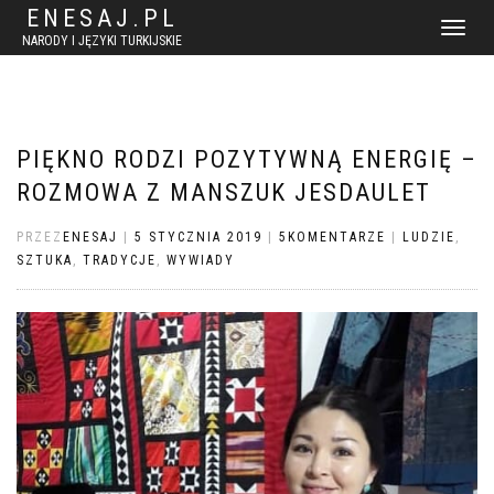
ENESAJ.PL
WŁĄCZ
NARODY I JĘZYKI TURKIJSKIE
NAWIGACJ
PIĘKNO RODZI POZYTYWNĄ ENERGIĘ –
ROZMOWA Z MANSZUK JESDAULET
PRZEZ
ENESAJ
|
5 STYCZNIA 2019
|
5KOMENTARZE
|
LUDZIE
,
SZTUKA
,
TRADYCJE
,
WYWIADY