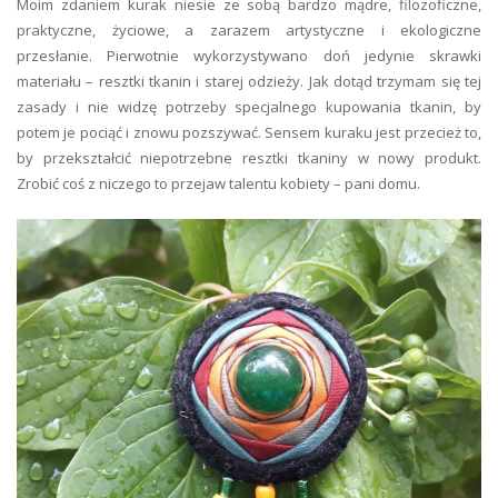
Moim zdaniem kurak niesie ze sobą bardzo mądre, filozoficzne,
praktyczne, życiowe, a zarazem artystyczne i ekologiczne
przesłanie. Pierwotnie wykorzystywano doń jedynie skrawki
materiału – resztki tkanin i starej odzieży. Jak dotąd trzymam się tej
zasady i nie widzę potrzeby specjalnego kupowania tkanin, by
potem je pociąć i znowu pozszywać. Sensem kuraku jest przecież to,
by przekształcić niepotrzebne resztki tkaniny w nowy produkt.
Zrobić coś z niczego to przejaw talentu kobiety – pani domu.