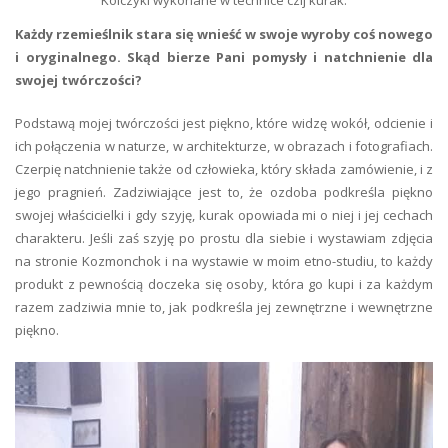
Kolczyki wykonane w technice czij kurak.
Każdy rzemieślnik stara się wnieść w swoje wyroby coś nowego
i oryginalnego. Skąd bierze Pani pomysły i natchnienie dla
swojej twórczości?
Podstawą mojej twórczości jest piękno, które widzę wokół, odcienie i
ich połączenia w naturze, w architekturze, w obrazach i fotografiach.
Czerpię natchnienie także od człowieka, który składa zamówienie, i z
jego pragnień. Zadziwiające jest to, że ozdoba podkreśla piękno
swojej właścicielki i gdy szyję, kurak opowiada mi o niej i jej cechach
charakteru. Jeśli zaś szyję po prostu dla siebie i wystawiam zdjęcia
na stronie Kozmonchok i na wystawie w moim etno-studiu, to każdy
produkt z pewnością doczeka się osoby, która go kupi i za każdym
razem zadziwia mnie to, jak podkreśla jej zewnętrzne i wewnętrzne
piękno.