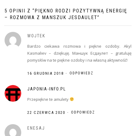
5 OPINII Z “
PIĘKNO RODZI POZYTYWNĄ ENERGIĘ
– ROZMOWA Z MANSZUK JESDAULET
”
WOJTEK
Bardzo ciekawa rozmowa i piękne ozdoby. Akyl
Kasmaliev – dziękuję. Маншук Есдаулет – gratuluję
pomysłów na te piękne ozdoby i na własną aktywność!
-
16 GRUDNIA 2018
ODPOWIEDZ
JAPONIA-INFO.PL
Przepiękne te amulety
-
22 CZERWCA 2020
ODPOWIEDZ
ENESAJ