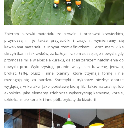
Zbieram skrawki materiału ze szwalni i pracowni krawieckich,
przynoszą mi je także przyjaciółki i znajomi, wymieniamy się
kawałkami materiału z innymi rzemieślniczkami. Teraz mam kilka
skrzyń tkanin i skrawków, za każdym razem cieszę się z nowych, gdy
przynoszą mi je wielbiciele kuraku, dając mi zarazem natchnienie do
nowych prac. Wykorzystuję przede wszystkim bawełnę, jedwab,
brokat, taftę, plusz i inne tkaniny, które trzymają formę i nie
rozciągają się za bardzo. Syntetyki i trykotaże niezbyt dobrze
wyglądają w kuraku. Jako podstawę biorę filc, także naturalny, lub
ekoskórę. Jako elementy zdobnicze wykorzystuję kamienie, korale,
szkiełka, małe koraliki i inne półfabrykaty do biżuterii.