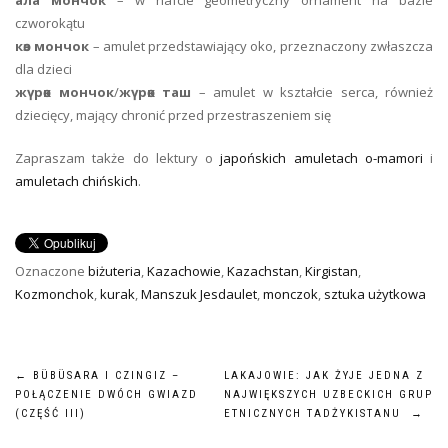
czworokątu
көз мончок
– amulet przedstawiający oko, przeznaczony zwłaszcza
dla dzieci
жүрөк мончок
/
жүрөк таш
– amulet w kształcie serca, również
dziecięcy, mający chronić przed przestraszeniem się
Zapraszam także do lektury o
japońskich amuletach o-mamori
i
amuletach chińskich
.
Oznaczone
biżuteria
,
Kazachowie
,
Kazachstan
,
Kirgistan
,
Kozmonchok
,
kurak
,
Manszuk Jesdaulet
,
monczok
,
sztuka użytkowa
NAWIGACJA
←
BÜBÜSARA I CZINGIZ –
LAKAJOWIE: JAK ŻYJE JEDNA Z
POŁĄCZENIE DWÓCH GWIAZD
NAJWIĘKSZYCH UZBECKICH GRUP
WPISU
(CZĘŚĆ III)
ETNICZNYCH TADŻYKISTANU
→