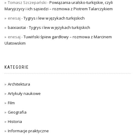
Tomasz Szczepański
-
Powiązania uralsko-turkijskie, czyli
Maryjczycy i ich sąsiedzi – rozmowa z Piotrem Talarczykiem
enesaj
-
Tygrys i lew w językach turkijskich
baixiaotai
-
Tygrys i lew w językach turkijskich
enesaj
-
Tuwiński śpiew gardłowy – rozmowa z Marcinem
Ulatowskim
KATEGORIE
Architektura
Artykuły naukowe
Film
Geografia
Historia
Informacje praktyczne