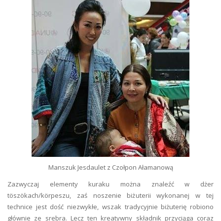
Manszuk Jesdaulet z Czołpon Ałamanową
Zazwyczaj elementy kuraku można znaleźć w dżer
töszökach/körpeszu, zaś noszenie biżuterii wykonanej w tej
technice jest dość niezwykłe, wszak tradycyjnie biżuterię robiono
głównie ze srebra. Lecz ten kreatywny składnik przyciąga coraz