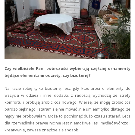
Czy wielbiciele Pani twórczości wybierają częściej ornamenty
będące elementami odzieży, czy biżuterię?
Na razie robię tylko biżuterię, lecz gdy ktoś prosi o elementy do
wszycia w odzież i inne dodatki, z radością wychodzę ze strefy
komfortu i próbuję zrobić coś nowego. Wierzę, że mogę zrobić coś
bardzo pięknego i staram się nie mówić „nie umiem” tylko dlatego, że
nigdy nie próbowałam. Może to pochłonąć dużo czasu i starań. Lecz
dla rzemieślnika prawie nic nie jest niemożliwe. Jeśli myśleć twórczo i
kreatywnie, zawsze znajdzie się sposób.