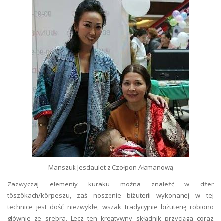
Manszuk Jesdaulet z Czołpon Ałamanową
Zazwyczaj elementy kuraku można znaleźć w dżer
töszökach/körpeszu, zaś noszenie biżuterii wykonanej w tej
technice jest dość niezwykłe, wszak tradycyjnie biżuterię robiono
głównie ze srebra. Lecz ten kreatywny składnik przyciąga coraz