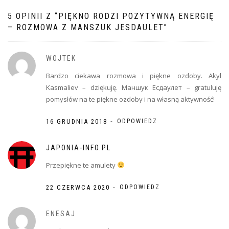
5 OPINII Z “
PIĘKNO RODZI POZYTYWNĄ ENERGIĘ
– ROZMOWA Z MANSZUK JESDAULET
”
WOJTEK
Bardzo ciekawa rozmowa i piękne ozdoby. Akyl
Kasmaliev – dziękuję. Маншук Есдаулет – gratuluję
pomysłów na te piękne ozdoby i na własną aktywność!
-
16 GRUDNIA 2018
ODPOWIEDZ
JAPONIA-INFO.PL
Przepiękne te amulety
-
22 CZERWCA 2020
ODPOWIEDZ
ENESAJ