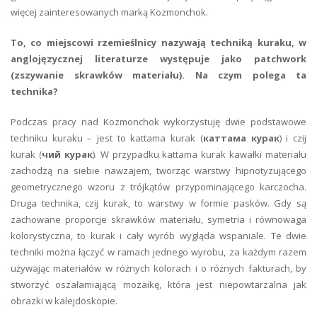
więcej zainteresowanych marką Kozmonchok.
To, co miejscowi rzemieślnicy nazywają techniką kuraku, w
anglojęzycznej literaturze występuje jako patchwork
(zszywanie skrawków materiału). Na czym polega ta
technika?
Podczas pracy nad Kozmonchok wykorzystuję dwie podstawowe
techniku kuraku – jest to kattama kurak (
каттама курак
) i czij
kurak (
чий курак
). W przypadku kattama kurak kawałki materiału
zachodzą na siebie nawzajem, tworząc warstwy hipnotyzującego
geometrycznego wzoru z trójkątów przypominającego karczocha.
Druga technika, czij kurak, to warstwy w formie pasków. Gdy są
zachowane proporcje skrawków materiału, symetria i równowaga
kolorystyczna, to kurak i cały wyrób wygląda wspaniale. Te dwie
techniki można łączyć w ramach jednego wyrobu, za każdym razem
używając materiałów w różnych kolorach i o różnych fakturach, by
stworzyć oszałamiającą mozaikę, która jest niepowtarzalna jak
obrazki w kalejdoskopie.