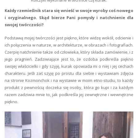
Kolczyki wykonane w technice czij kurak.
Każdy rzemieślnik stara się wnieść w swoje wyroby coś nowego
i oryginalnego. Skąd bierze Pani pomysły i natchnienie dla
swojej twórczości?
Podstawą mojej twórczości jest piękno, które widzę wokół, odcienie i
ich połączenia w naturze, w architekturze, w obrazach i fotografiach.
Czerpię natchnienie także od człowieka, który składa zamówienie, i z
jego pragnień. Zadziwiające jest to, że ozdoba podkreśla piękno
swojej właścicielki i gdy szyję, kurak opowiada mi o niej i jej cechach
charakteru. Jeśli zaś szyję po prostu dla siebie i wystawiam zdjęcia
na stronie Kozmonchok i na wystawie w moim etno-studiu, to każdy
produkt z pewnością doczeka się osoby, która go kupi i za każdym
razem zadziwia mnie to, jak podkreśla jej zewnętrzne i wewnętrzne
piękno.