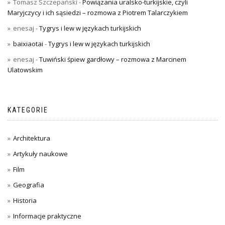
Tomasz Szczepański
-
Powiązania uralsko-turkijskie, czyli
Maryjczycy i ich sąsiedzi – rozmowa z Piotrem Talarczykiem
enesaj
-
Tygrys i lew w językach turkijskich
baixiaotai
-
Tygrys i lew w językach turkijskich
enesaj
-
Tuwiński śpiew gardłowy – rozmowa z Marcinem
Ulatowskim
KATEGORIE
Architektura
Artykuły naukowe
Film
Geografia
Historia
Informacje praktyczne