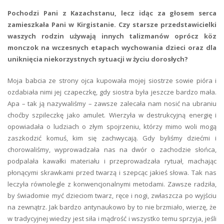
Pochodzi Pani z Kazachstanu, lecz idąc za głosem serca
zamieszkała Pani w Kirgistanie. Czy starsze przedstawicielki
waszych rodzin używają innych talizmanów oprócz köz
monczok na wczesnych etapach wychowania dzieci oraz dla
uniknięcia niekorzystnych sytuacji w życiu dorosłych?
Moja babcia ze strony ojca kupowała mojej siostrze sowie pióra i
ozdabiała nimi jej czapeczkę, gdy siostra była jeszcze bardzo mała.
Apa – tak ją nazywaliśmy – zawsze zalecała nam nosić na ubraniu
choćby szpileczkę jako amulet. Wierzyła w destrukcyjną energię i
opowiadała o ludziach o złym spojrzeniu, którzy mimo woli mogą
zaszkodzić komuś, kim się zachwycają. Gdy byliśmy dziećmi i
chorowaliśmy, wyprowadzała nas na dwór o zachodzie słońca,
podpalała kawałki materiału i przeprowadzała rytuał, machając
płonącymi skrawkami przed twarzą i szepcąc jakieś słowa. Tak nas
leczyła równolegle z konwencjonalnymi metodami. Zawsze radziła,
by świadomie myć dzieciom twarz, ręce i nogi, zwłaszcza po wyjściu
na zewnątrz. Jak bardzo antynaukowo by to nie brzmiało, wierzę, że
w tradycyjnej wiedzy jest siła i mądrość i wszystko temu sprzyja, jeśli