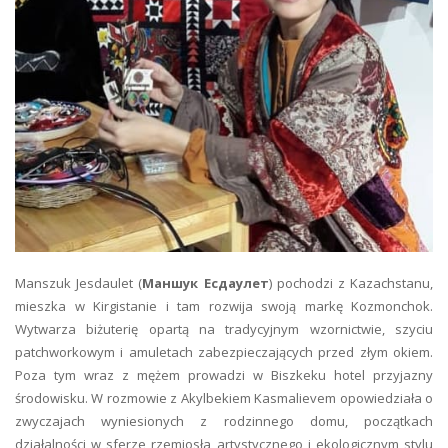
Manszuk Jesdaulet (
Маншук Есдаулет
) pochodzi z Kazachstanu,
mieszka w Kirgistanie i tam rozwija swoją markę Kozmonchok.
Wytwarza biżuterię opartą na tradycyjnym wzornictwie, szyciu
patchworkowym i amuletach zabezpieczających przed złym okiem.
Poza tym wraz z mężem prowadzi w Biszkeku hotel przyjazny
środowisku. W rozmowie z Akylbekiem Kasmalievem opowiedziała o
zwyczajach wyniesionych z rodzinnego domu, początkach
działalności w sferze rzemiosła artystycznego i ekologicznym stylu