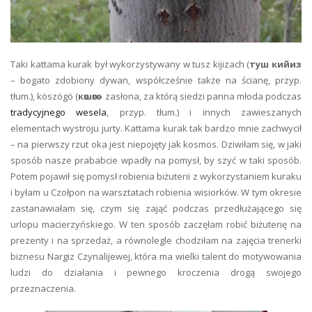
Taki kattama kurak był wykorzystywany w tusz kijizach (
туш кийиз
– bogato zdobiony dywan, współcześnie także na ścianę, przyp.
tłum.), köszögö (
көшөгө
– zasłona, za którą siedzi panna młoda podczas
tradycyjnego wesela
, przyp. tłum.) i innych zawieszanych
elementach wystroju jurty. Kattama kurak tak bardzo mnie zachwycił
– na pierwszy rzut oka jest niepojęty jak kosmos. Dziwiłam się, w jaki
sposób nasze prababcie wpadły na pomysł, by szyć w taki sposób.
Potem pojawił się pomysł robienia biżuterii z wykorzystaniem kuraku
i byłam u Czołpon na warsztatach robienia wisiorków. W tym okresie
zastanawiałam się, czym się zająć podczas przedłużającego się
urlopu macierzyńskiego. W ten sposób zaczęłam robić biżuterię na
prezenty i na sprzedaż, a równolegle chodziłam na zajęcia trenerki
biznesu Nargiz Czynalijewej, która ma wielki talent do motywowania
ludzi do działania i pewnego kroczenia drogą swojego
przeznaczenia.