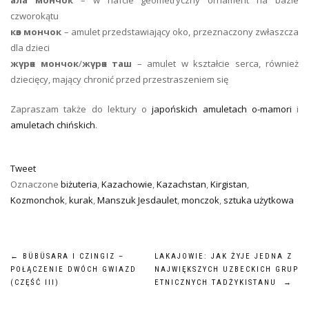
czworokątu
көз мончок
– amulet przedstawiający oko, przeznaczony zwłaszcza
dla dzieci
жүрөк мончок
/
жүрөк таш
– amulet w kształcie serca, również
dziecięcy, mający chronić przed przestraszeniem się
Zapraszam także do lektury o
japońskich amuletach o-mamori
i
amuletach chińskich
.
Tweet
Oznaczone
biżuteria
,
Kazachowie
,
Kazachstan
,
Kirgistan
,
Kozmonchok
,
kurak
,
Manszuk Jesdaulet
,
monczok
,
sztuka użytkowa
NAWIGACJA
←
BÜBÜSARA I CZINGIZ –
LAKAJOWIE: JAK ŻYJE JEDNA Z
POŁĄCZENIE DWÓCH GWIAZD
NAJWIĘKSZYCH UZBECKICH GRUP
WPISU
(CZĘŚĆ III)
ETNICZNYCH TADŻYKISTANU
→