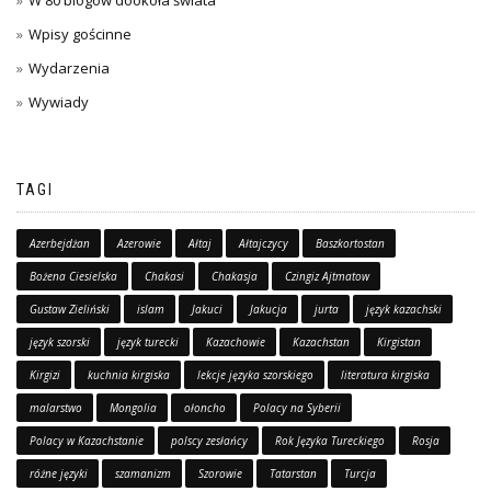
W 80 blogów dookoła świata
Wpisy gościnne
Wydarzenia
Wywiady
TAGI
Azerbejdżan
Azerowie
Ałtaj
Ałtajczycy
Baszkortostan
Bożena Ciesielska
Chakasi
Chakasja
Czingiz Ajtmatow
Gustaw Zieliński
islam
Jakuci
Jakucja
jurta
język kazachski
język szorski
język turecki
Kazachowie
Kazachstan
Kirgistan
Kirgizi
kuchnia kirgiska
lekcje języka szorskiego
literatura kirgiska
malarstwo
Mongolia
ołoncho
Polacy na Syberii
Polacy w Kazachstanie
polscy zesłańcy
Rok Języka Tureckiego
Rosja
różne języki
szamanizm
Szorowie
Tatarstan
Turcja