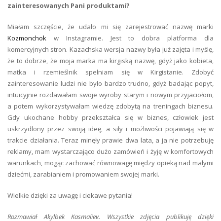
zainteresowanych Pani produktami?
Miałam szczęście, że udało mi się zarejestrować nazwę marki
Kozmonchok
w Instagramie. Jest to dobra platforma dla
komercyjnych stron. Kazachska wersja nazwy była już zajęta i myślę,
że to dobrze, że moja marka ma kirgiską nazwę, gdyż jako kobieta,
matka i rzemieślnik spełniam się w Kirgistanie. Zdobyć
zainteresowanie ludzi nie było bardzo trudno, gdyż badając popyt,
intuicyjnie rozdawałam swoje wyroby starym i nowym przyjaciołom,
a potem wykorzystywałam wiedzę zdobytą na treningach biznesu.
Gdy ukochane hobby przekształca się w biznes, człowiek jest
uskrzydlony przez swoją ideę, a siły i możliwości pojawiają się w
trakcie działania. Teraz minęły prawie dwa lata, a ja nie potrzebuję
reklamy, mam wystarczająco dużo zamówień i żyję w komfortowych
warunkach, mogąc zachować równowagę między opieką nad małymi
dziećmi, zarabianiem i promowaniem swojej marki.
Wielkie dzięki za uwagę i ciekawe pytania!
Rozmawiał Akylbek Kasmaliev. Wszystkie zdjęcia publikuję dzięki