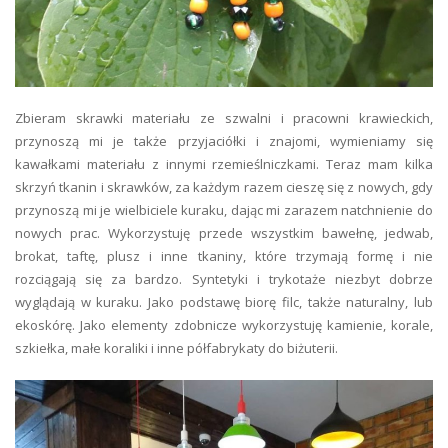
Zbieram skrawki materiału ze szwalni i pracowni krawieckich,
przynoszą mi je także przyjaciółki i znajomi, wymieniamy się
kawałkami materiału z innymi rzemieślniczkami. Teraz mam kilka
skrzyń tkanin i skrawków, za każdym razem cieszę się z nowych, gdy
przynoszą mi je wielbiciele kuraku, dając mi zarazem natchnienie do
nowych prac. Wykorzystuję przede wszystkim bawełnę, jedwab,
brokat, taftę, plusz i inne tkaniny, które trzymają formę i nie
rozciągają się za bardzo. Syntetyki i trykotaże niezbyt dobrze
wyglądają w kuraku. Jako podstawę biorę filc, także naturalny, lub
ekoskórę. Jako elementy zdobnicze wykorzystuję kamienie, korale,
szkiełka, małe koraliki i inne półfabrykaty do biżuterii.