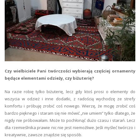
Czy wielbiciele Pani twórczości wybierają częściej ornamenty
będące elementami odzieży, czy biżuterię?
Na razie robię tylko biżuterię, lecz gdy ktoś prosi o elementy do
wszycia w odzież i inne dodatki, z radością wychodzę ze strefy
komfortu i próbuję zrobić coś nowego. Wierzę, że mogę zrobić coś
bardzo pięknego i staram się nie mówić „nie umiem” tylko dlatego, że
nigdy nie próbowałam. Może to pochłonąć dużo czasu i starań. Lecz
dla rzemieślnika prawie nic nie jest niemożliwe. Jeśli myśleć twórczo i
kreatywnie, zawsze znajdzie się sposób.