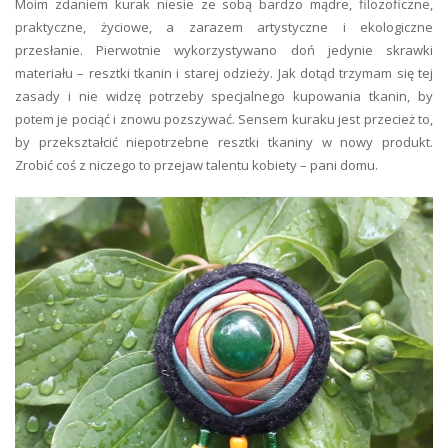
Moim zdaniem kurak niesie ze sobą bardzo mądre, filozoficzne,
praktyczne, życiowe, a zarazem artystyczne i ekologiczne
przesłanie. Pierwotnie wykorzystywano doń jedynie skrawki
materiału – resztki tkanin i starej odzieży. Jak dotąd trzymam się tej
zasady i nie widzę potrzeby specjalnego kupowania tkanin, by
potem je pociąć i znowu pozszywać. Sensem kuraku jest przecież to,
by przekształcić niepotrzebne resztki tkaniny w nowy produkt.
Zrobić coś z niczego to przejaw talentu kobiety – pani domu.