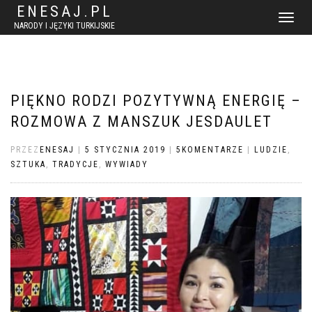
ENESAJ.PL
WŁĄCZ
NARODY I JĘZYKI TURKIJSKIE
NAWIGACJ
PIĘKNO RODZI POZYTYWNĄ ENERGIĘ –
ROZMOWA Z MANSZUK JESDAULET
PRZEZ
ENESAJ
|
5 STYCZNIA 2019
|
5KOMENTARZE
|
LUDZIE
,
SZTUKA
,
TRADYCJE
,
WYWIADY