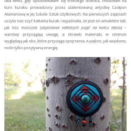
lata temu, gdy spodziewałam się trzeciego dziecka, chodziłam na
kurs kuraku prowadzony przez utalentowaną artystkę Czołpon
Ałamanową w jej Szkole Sztuk Użytkowych. Na pierwszych zajęciach
uczyła nas szyć kattama kurak i wyjaśniała, że jest on amuletem tak,
jak köz monczok (
objaśnienie niektórych pojęć na końcu tekstu
) –
warstwy przyciągają uwagę, a skrawki materiału w centrum
wyglądają jak oko, które przyciąga spojrzenia. A piękno, jak wiadomo,
rodzi tylko pozytywną energię.