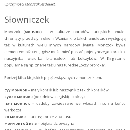
uprzejmości Manszuk Jesdaulet.
Słowniczek
Monczok (
мончок
) – w kulturze narodów turkijskich amulet
chroniący przed złym okiem. Wzmianki o takich amuletach występują
też w kulturach wielu innych narodów świata. Monczok bywa
elementem biżuterii, gdyż może mieć postać pojedynczego koralika,
naszyjnika, wisiorka, bransoletki lub kolczyków. W Kirgistanie
popularne są np. znane też u nas tureckie „oczy proroka”.
Poniżej kilka kirgiskich pojęć związanych z monczokiem.
суу мончок
– mały koralik lub naszyjnik z takich koralików
кулак мончок
(południowokirgiski) – kolczyki
чач мончок
– ozdoby zawieszane we włosach, np. na końcu
warkocza
көк мончок
– turkus; korale z turkusu
мончоктой кыз
– piękna dziewczyna
ала мончок
– w hafcie geometryczny ornament na bazie