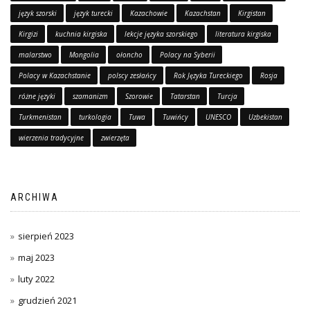
język szorski
język turecki
Kazachowie
Kazachstan
Kirgistan
Kirgizi
kuchnia kirgiska
lekcje języka szorskiego
literatura kirgiska
malarstwo
Mongolia
ołoncho
Polacy na Syberii
Polacy w Kazachstanie
polscy zesłańcy
Rok Języka Tureckiego
Rosja
różne języki
szamanizm
Szorowie
Tatarstan
Turcja
Turkmenistan
turkologia
Tuwa
Tuwińcy
UNESCO
Uzbekistan
wierzenia tradycyjne
zwierzęta
ARCHIWA
sierpień 2023
maj 2023
luty 2022
grudzień 2021