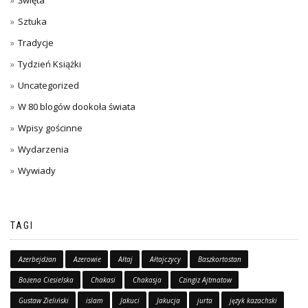
Sztuka
Tradycje
Tydzień Książki
Uncategorized
W 80 blogów dookoła świata
Wpisy gościnne
Wydarzenia
Wywiady
TAGI
Azerbejdżan
Azerowie
Ałtaj
Ałtajczycy
Baszkortostan
Bożena Ciesielska
Chakasi
Chakasja
Czingiz Ajtmatow
Gustaw Zieliński
islam
Jakuci
Jakucja
jurta
język kazachski