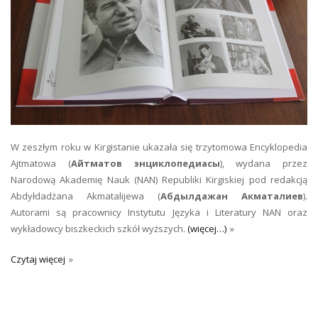
W zeszłym roku w Kirgistanie ukazała się trzytomowa Encyklopedia
Ajtmatowa (
Айтматов энциклопедиасы
), wydana przez
Narodową Akademię Nauk (NAN) Republiki Kirgiskiej pod redakcją
Abdyłdadżana Akmatalijewa (
Абдылдажан Акматалиев
).
Autorami są pracownicy Instytutu Języka i Literatury NAN oraz
wykładowcy biszkeckich szkół wyższych.
(więcej…)
Czytaj więcej