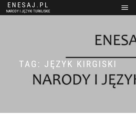
ENESAJ.PL
WŁĄCZ
NARODY I JĘZYKI TURKIJSKIE
NAWIGACJ
TAG:
JĘZYK KIRGISKI