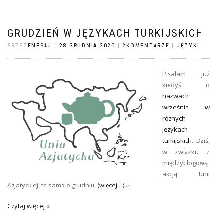
GRUDZIEŃ W JĘZYKACH TURKIJSKICH
PRZEZ
ENESAJ
|
28 GRUDNIA 2020
|
2KOMENTARZE
|
JĘZYKI
Pisałam już
kiedyś o
nazwach
września w
różnych
językach
turkijskich
. Dziś,
w związku z
międzyblogową
akcją Unii
Azjatyckiej, to samo o grudniu.
(więcej…)
Czytaj więcej