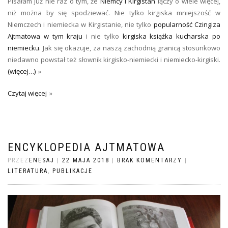
Pisałam już nie raz o tym, że
Niemcy i Kirgistan
łączy o wiele więcej,
niż można by się spodziewać. Nie tylko kirgiska mniejszość w
Niemczech i niemiecka w Kirgistanie, nie tylko
popularność Czingiza
Ajtmatowa w tym kraju
i nie tylko
kirgiska książka kucharska po
niemiecku
. Jak się okazuje, za naszą zachodnią granicą stosunkowo
niedawno powstał też słownik kirgisko-niemiecki i niemiecko-kirgiski.
(więcej…)
Czytaj więcej
ENCYKLOPEDIA AJTMATOWA
PRZEZ
ENESAJ
|
22 MAJA 2018
|
BRAK KOMENTARZY
|
LITERATURA
,
PUBLIKACJE