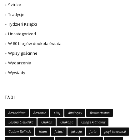
Sztuka
Tradycje
Tydzień Książki
Uncategorized
W 80 blogów dookoła świata
Wpisy gościnne
Wydarzenia
Wywiady
TAGI
Azerbejdżan
Azerowie
Ałtaj
Ałtajczycy
Baszkortostan
Bożena Ciesielska
Chakasi
Chakasja
Czingiz Ajtmatow
Gustaw Zieliński
islam
Jakuci
Jakucja
jurta
język kazachski