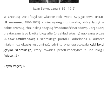
Iwan Sztygaszew (1861-1915)
W Chakasji zakończył się właśnie Rok Iwana Sztygaszewa (
Иван
Штыгашев
; 1861-1915) – niezwykłego człowieka, który łączył w
sobie szorską, chakaską i ałtajską świadomość narodową. Z tej okazji
przytaczam jego krótką biografię (przekład własny) napisaną przez
Lubow Czulżanową
z szorskiego portalu Tadarlar.ru. O autorce
miałam już okazję wspominać, gdyż to ona opracowała
cykl lekcji
języka szorskiego
, który również przetłumaczyłam tu na blogu.
(więcej…)
Czytaj więcej