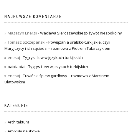
NAJNOWSZE KOMENTARZE
Magazyn Energii
-
Wacława Sieroszewskiego żywot niespokojny
Tomasz Szczepański
-
Powiązania uralsko-turkijskie, czyli
Maryjczycy i ich sąsiedzi – rozmowa z Piotrem Talarczykiem
enesaj
-
Tygrys i lew w językach turkijskich
baixiaotai
-
Tygrys i lew w językach turkijskich
enesaj
-
Tuwiński śpiew gardłowy – rozmowa z Marcinem
Ulatowskim
KATEGORIE
Architektura
Artykuły naukowe