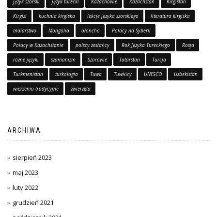
język szorski
język turecki
Kazachowie
Kazachstan
Kirgistan
Kirgizi
kuchnia kirgiska
lekcje języka szorskiego
literatura kirgiska
malarstwo
Mongolia
ołoncho
Polacy na Syberii
Polacy w Kazachstanie
polscy zesłańcy
Rok Języka Tureckiego
Rosja
różne języki
szamanizm
Szorowie
Tatarstan
Turcja
Turkmenistan
turkologia
Tuwa
Tuwińcy
UNESCO
Uzbekistan
wierzenia tradycyjne
zwierzęta
ARCHIWA
sierpień 2023
maj 2023
luty 2022
grudzień 2021