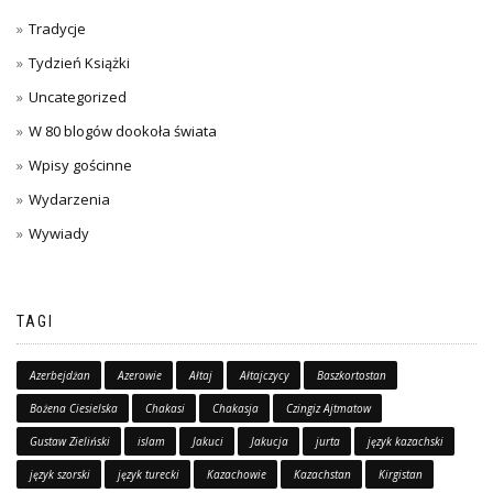
Tradycje
Tydzień Książki
Uncategorized
W 80 blogów dookoła świata
Wpisy gościnne
Wydarzenia
Wywiady
TAGI
Azerbejdżan
Azerowie
Ałtaj
Ałtajczycy
Baszkortostan
Bożena Ciesielska
Chakasi
Chakasja
Czingiz Ajtmatow
Gustaw Zieliński
islam
Jakuci
Jakucja
jurta
język kazachski
język szorski
język turecki
Kazachowie
Kazachstan
Kirgistan