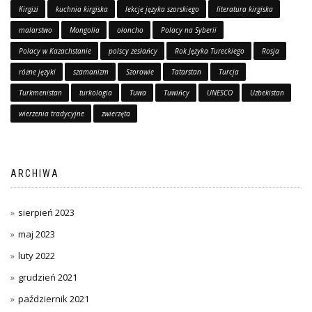
Kirgizi
kuchnia kirgiska
lekcje języka szorskiego
literatura kirgiska
malarstwo
Mongolia
ołoncho
Polacy na Syberii
Polacy w Kazachstanie
polscy zesłańcy
Rok Języka Tureckiego
Rosja
różne języki
szamanizm
Szorowie
Tatarstan
Turcja
Turkmenistan
turkologia
Tuwa
Tuwińcy
UNESCO
Uzbekistan
wierzenia tradycyjne
zwierzęta
ARCHIWA
sierpień 2023
maj 2023
luty 2022
grudzień 2021
październik 2021