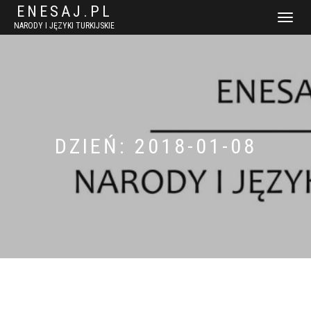
ENESAJ.PL
WŁĄCZ
NARODY I JĘZYKI TURKIJSKIE
NAWIGACJ
DZIEŃ:
2018-01-08