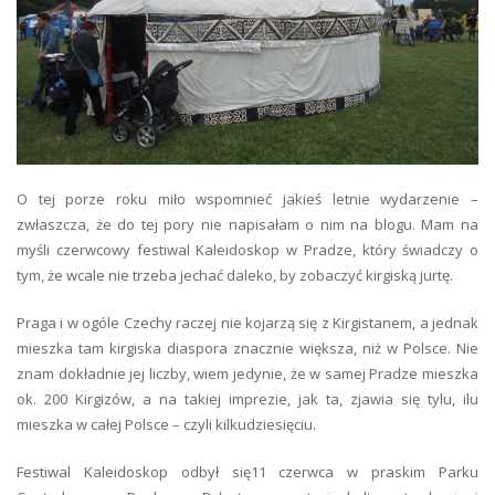
O tej porze roku miło wspomnieć jakieś letnie wydarzenie –
zwłaszcza, że do tej pory nie napisałam o nim na blogu. Mam na
myśli czerwcowy festiwal Kaleidoskop w Pradze, który świadczy o
tym, że wcale nie trzeba jechać daleko, by zobaczyć kirgiską jurtę.
Praga i w ogóle Czechy raczej nie kojarzą się z Kirgistanem, a jednak
mieszka tam kirgiska diaspora znacznie większa, niż w Polsce. Nie
znam dokładnie jej liczby, wiem jedynie, że w samej Pradze mieszka
ok. 200 Kirgizów, a na takiej imprezie, jak ta, zjawia się tylu, ilu
mieszka w całej Polsce – czyli kilkudziesięciu.
Festiwal Kaleidoskop odbył się11 czerwca w praskim Parku