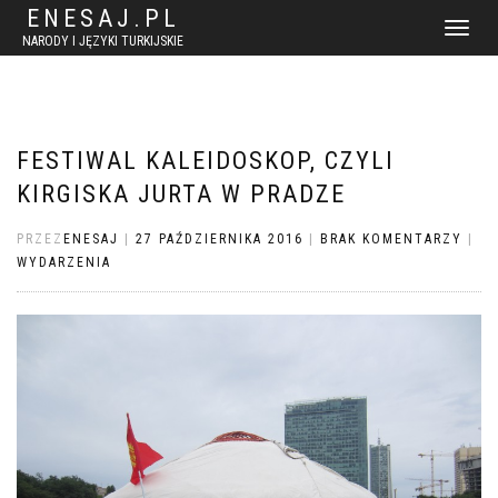
ENESAJ.PL
WŁĄCZ
NARODY I JĘZYKI TURKIJSKIE
NAWIGACJ
FESTIWAL KALEIDOSKOP, CZYLI
KIRGISKA JURTA W PRADZE
PRZEZ
ENESAJ
|
27 PAŹDZIERNIKA 2016
|
BRAK KOMENTARZY
|
WYDARZENIA