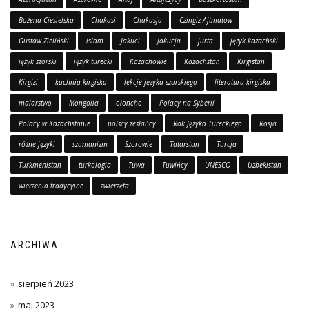
Bożena Ciesielska
Chakasi
Chakasja
Czingiz Ajtmatow
Gustaw Zieliński
islam
Jakuci
Jakucja
jurta
język kazachski
język szorski
język turecki
Kazachowie
Kazachstan
Kirgistan
Kirgizi
kuchnia kirgiska
lekcje języka szorskiego
literatura kirgiska
malarstwo
Mongolia
ołoncho
Polacy na Syberii
Polacy w Kazachstanie
polscy zesłańcy
Rok Języka Tureckiego
Rosja
różne języki
szamanizm
Szorowie
Tatarstan
Turcja
Turkmenistan
turkologia
Tuwa
Tuwińcy
UNESCO
Uzbekistan
wierzenia tradycyjne
zwierzęta
ARCHIWA
sierpień 2023
maj 2023