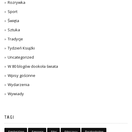
Rozrywka
Sport
Święta
Sztuka
Tradycje
Tydzień Książki
Uncategorized
W 80 blogów dookoła świata
Wpisy gościnne
Wydarzenia
Wywiady
TAGI
Azerbejdżan
Azerowie
Ałtaj
Ałtajczycy
Baszkortostan