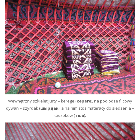
Wewnętrzny szkielet jurty – kerege (
кереге
), na podłodze filcowy
dywan – szyrdak (
шырдак
), a na nim stos materacy do siedzenia –
töszöków (
төшөк
).