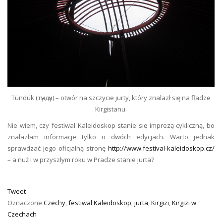
Tündük (түндүк) – otwór na szczycie jurty, który znalazł się na fladze
Kirgistanu.
Nie wiem, czy festiwal Kaleidoskop stanie się imprezą cykliczną, bo
znalazłam informacje tylko o dwóch edycjach. Warto jednak
sprawdzać jego oficjalną stronę
http://www.festival-kaleidoskop.cz/
– a nuż i w przyszłym roku w Pradze stanie jurta?
Tweet
Oznaczone
Czechy
,
festiwal Kaleidoskop
,
jurta
,
Kirgizi
,
Kirgizi w
Czechach