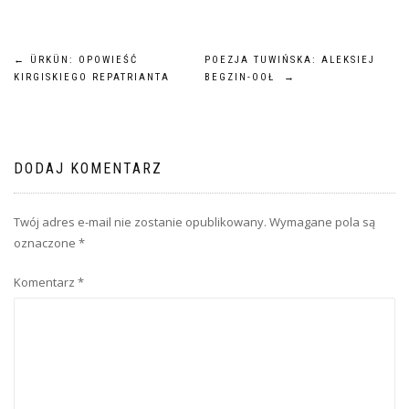
NAWIGACJA
←
ÜRKÜN: OPOWIEŚĆ
POEZJA TUWIŃSKA: ALEKSIEJ
KIRGISKIEGO REPATRIANTA
BEGZIN-OOŁ
→
WPISU
DODAJ KOMENTARZ
Twój adres e-mail nie zostanie opublikowany.
Wymagane pola są
oznaczone
*
Komentarz
*