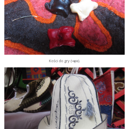
Kości do gry (чүкө).