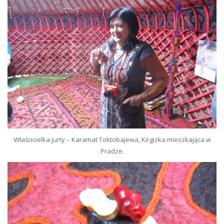
Właścicielka jurty – Karamat Toktobajewa, Kirgizka mieszkająca w
Pradze.