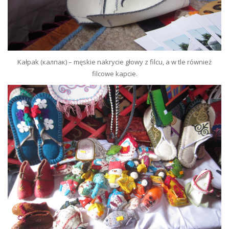
Kałpak (калпак) – męskie nakrycie głowy z filcu, a w tle również
filcowe kapcie.