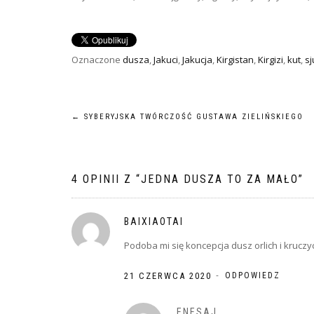
Oznaczone
dusza
,
Jakuci
,
Jakucja
,
Kirgistan
,
Kirgizi
,
kut
,
sj
NAWIGACJA
←
SYBERYJSKA TWÓRCZOŚĆ GUSTAWA ZIELIŃSKIEGO
WPISU
4 OPINII Z “
JEDNA DUSZA TO ZA MAŁO
”
BAIXIAOTAI
Podoba mi się koncepcja dusz orlich i kruczy
-
21 CZERWCA 2020
ODPOWIEDZ
ENESAJ