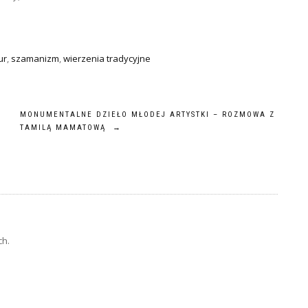
ur
,
szamanizm
,
wierzenia tradycyjne
MONUMENTALNE DZIEŁO MŁODEJ ARTYSTKI – ROZMOWA Z
TAMILĄ MAMATOWĄ
→
ch.