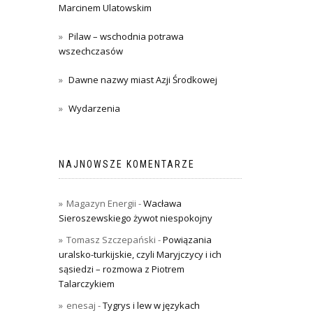
Marcinem Ulatowskim
Pilaw – wschodnia potrawa
wszechczasów
Dawne nazwy miast Azji Środkowej
Wydarzenia
NAJNOWSZE KOMENTARZE
Magazyn Energii
-
Wacława
Sieroszewskiego żywot niespokojny
Tomasz Szczepański
-
Powiązania
uralsko-turkijskie, czyli Maryjczycy i ich
sąsiedzi – rozmowa z Piotrem
Talarczykiem
enesaj
-
Tygrys i lew w językach