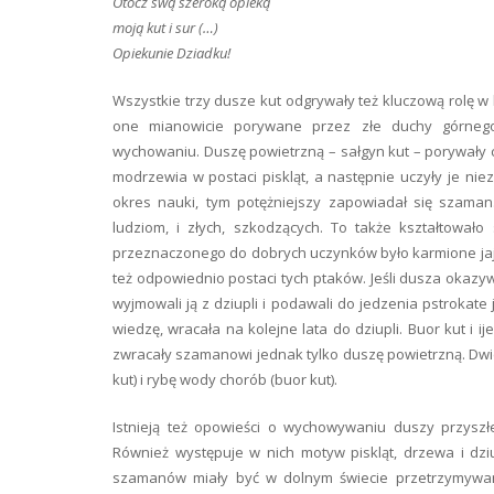
Otocz swą szeroką opieką
moją kut i sur (…)
Opiekunie Dziadku!
Wszystkie trzy dusze kut odgrywały też kluczową rolę 
one mianowicie porywane przez złe duchy górnego
wychowaniu. Duszę powietrzną – sałgyn kut – porywały 
modrzewia w postaci piskląt, a następnie uczyły je nie
okres nauki, tym potężniejszy zapowiadał się szaman
ludziom, i złych, szkodzących. To także kształtowało
przeznaczonego do dobrych uczynków było karmione jaja
też odpowiednio postaci tych ptaków. Jeśli dusza okazyw
wyjmowali ją z dziupli i podawali do jedzenia pstrokate
wiedzę, wracała na kolejne lata do dziupli. Buor kut i 
zwracały szamanowi jednak tylko duszę powietrzną. Dwi
kut) i rybę wody chorób (buor kut).
Istnieją też opowieści o wychowywaniu duszy przysz
Również występuje w nich motyw piskląt, drzewa i dziu
szamanów miały być w dolnym świecie przetrzymywan