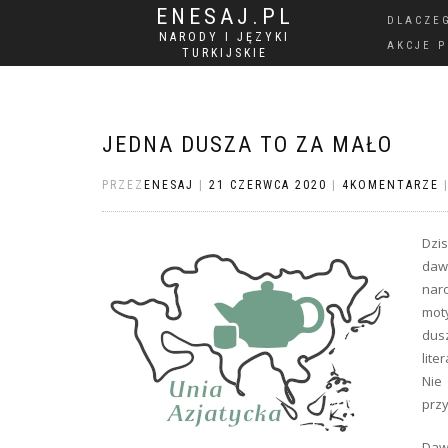
ENESAJ.PL
DLACZE
NARODY I JĘZYKI
AKCJE 
TURKIJSKIE
JEDNA DUSZA TO ZA MAŁO
PRZEZ
ENESAJ
|
21 CZERWCA 2020
|
4KOMENTARZE
Dzis
daw
nar
moty
dus
lite
Nie 
przy
Dawn