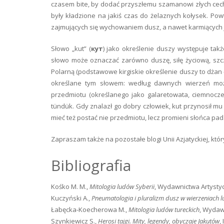
czasem bite, by dodać przyszłemu szamanowi złych cec
były kładzione na jakiś czas do żelaznych kołysek. Po
zajmujących się wychowaniem dusz, a nawet karmiących j
Słowo „kut” (
кут
) jako określenie duszy występuje takż
słowo może oznaczać zarówno duszę, siłę życiową, szcz
Polarną (podstawowe kirgiskie określenie duszy to dżan
określane tym słowem: według dawnych wierzeń można
przedmiotu (określanego jako galaretowata, ciemnocze
tündük. Gdy znalazł go dobry człowiek, kut przynosił mu 
mieć też postać nie przedmiotu, lecz promieni słońca pa
Zapraszam także na pozostałe blogi Unii Azjatyckiej, któr
Bibliografia
Kośko M. M.,
Mitologia ludów Syberii
, Wydawnictwa Artysty
Kuczyński A.,
Pneumatologia i pluralizm dusz w wierzeniach 
Łabęcka-Koecherowa M.,
Mitologia ludów tureckich
, Wydaw
Szynkiewicz S.,
Herosi tajgi. Mity, legendy, obyczaje Jakutów
,