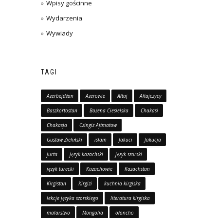
Wpisy gościnne
Wydarzenia
Wywiady
TAGI
Azerbejdżan
Azerowie
Ałtaj
Ałtajczycy
Baszkortostan
Bożena Ciesielska
Chakasi
Chakasja
Czingiz Ajtmatow
Gustaw Zieliński
islam
Jakuci
Jakucja
jurta
język kazachski
język szorski
język turecki
Kazachowie
Kazachstan
Kirgistan
Kirgizi
kuchnia kirgiska
lekcje języka szorskiego
literatura kirgiska
malarstwo
Mongolia
ołoncho