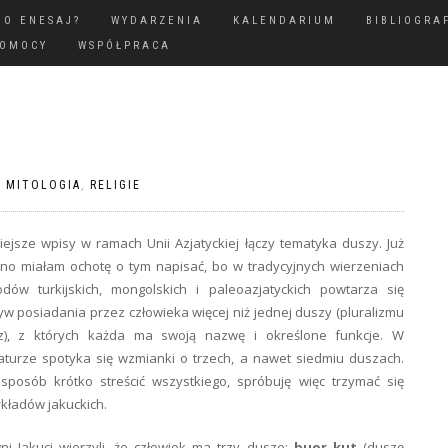
GO ENESAJ?
WYDARZENIA
KALENDARIUM
BIBLIOGRA
POMOCY
WSPÓŁPRACA
|
MITOLOGIA
,
RELIGIE
iejsze wpisy w ramach Unii Azjatyckiej łączy tematyka duszy. Już
no miałam ochotę o tym napisać, bo w tradycyjnych wierzeniach
odów turkijskich, mongolskich i paleoazjatyckich powtarza się
w posiadania przez człowieka więcej niż jednej duszy (pluralizmu
z), z których każda ma swoją nazwę i określone funkcje. W
raturze spotyka się wzmianki o trzech, a nawet siedmiu duszach.
sposób krótko streścić wszystkiego, spróbuję więc trzymać się
kładów jakuckich.
i Jakuci wierzyli, że człowiek ma trzy dusze:
buor kut
(duszę