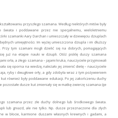
w kształtowaniu przyszłego szamana. Według niektórych mitów były
 świata i poddawane przez nie specjalnemu, wieloletniemu
córki szamanki Aary Darchan i umieszczały w dziewięciu dziuplach
zbędnych umiejętności. Im wyżej umieszczona dziupla i im dłuższy
. Przy tym szamani mogli dzielić się na dobrych, pomagających
 się już na etapie nauki w dziupli. Otóż pisklę duszy szamana
mi orła, a złego szamana – jajami kruka, nauczyciele przyjmowali
ała się oporna na wiedzę, należało jej zmienić dietę – nauczyciele
 jaja, ryby i dwugłowe orły, a gdy zdobyła wraz z tym pożywieniem
ije kut również były poddawane edukacji. Po jej zakończeniu duchy
e pozostałe dusze kut zmieniały się w matkę-zwierzę szamana (ije
łego szamana przez złe duchy dolnego lub środkowego świata.
pli lub gniazd, ale nie tylko. Np. dusze przeznaczone dla złych
e w błocie, karmione duszami własnych krewnych i gadami, a