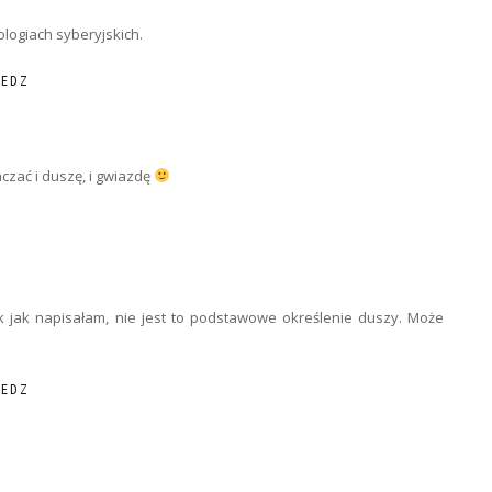
logiach syberyjskich.
IEDZ
czać i duszę, i gwiazdę
ak jak napisałam, nie jest to podstawowe określenie duszy. Może
IEDZ