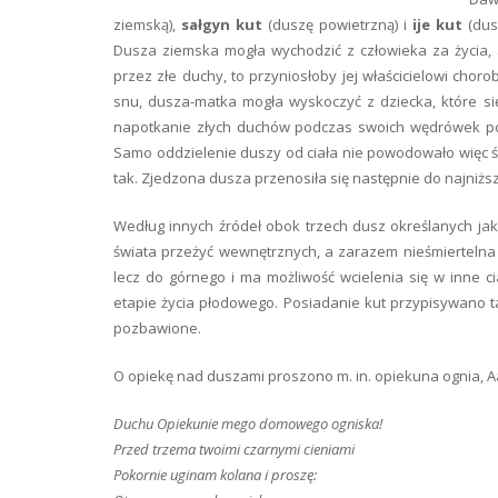
ziemską),
sałgyn kut
(duszę powietrzną) i
ije kut
(dusz
Dusza ziemska mogła wychodzić z człowieka za życia, 
przez złe duchy, to przyniosłoby jej właścicielowi chor
snu, dusza-matka mogła wyskoczyć z dziecka, które si
napotkanie złych duchów podczas swoich wędrówek poz
Samo oddzielenie duszy od ciała nie powodowało więc śmi
tak. Zjedzona dusza przenosiła się następnie do najniż
Według innych źródeł obok trzech dusz określanych jak
świata przeżyć wewnętrznych, a zarazem nieśmiertelna d
lecz do górnego i ma możliwość wcielenia się w inne ci
etapie życia płodowego. Posiadanie kut przypisywano t
pozbawione.
O opiekę nad duszami proszono m. in. opiekuna ognia, A
Duchu Opiekunie mego domowego ogniska!
Przed trzema twoimi czarnymi cieniami
Pokornie uginam kolana i proszę: