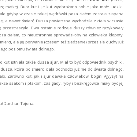
ę-matkę). Buor kut i ije kut wyobrażano sobie jako małe ludziki.
ale gdyby w czasie takiej wędrówki poza ciałem została złapana
obę, a nawet śmierć. Dusza powietrzna wychodziła z ciała w czasie
ę przestraszyło. Dwa ostatnie rodzaje duszy również ryzykowały
a ciałem, co nieuchronnie sprowadziłoby na człowieka kłopoty.
erci, ale jej porwanie (czasem też zjedzenie) przez złe duchy już
szego poziomu świata dolnego.
o kut istniała także dusza
sjur
. Miał to być odpowiednik psychiki,
usza, która po śmierci ciała odchodzi już nie do świata dolnego,
ało. Zarówno kut, jak i sjur dawała człowiekowi bogini Ajyysyt na
akże ssakom i ptakom, zaś gady, ryby i bezkręgowce miały być jej
ał Darchan Tojona: