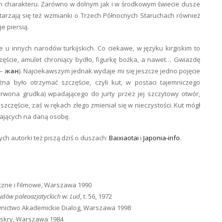
h charakteru. Zarówno w dolnym jak i w środkowym świecie dusze
wtarzają się też wzmianki o Trzech Północnych Staruchach również
e piersią.
e u innych narodów turkijskich. Co ciekawe, w języku kirgiskim to
ęście, amulet chroniący bydło, figurkę bożka, a nawet… Gwiazdę
 –
жан
). Najciekawszym jednak wydaje mi się jeszcze jedno pojęcie
 było otrzymać szczęście, czyli kut, w postaci tajemniczego
rwona grudka) wpadającego do jurty przez jej szczytowy otwór,
szczęście, zaś w rękach złego zmieniał się w nieczystości. Kut mógł
dających na daną osobę.
ych autorki też piszą dziś o duszach:
Baixiaotai
i
Japonia-info
.
czne i Filmowe, Warszawa 1990
ludów paleoazjatyckich
w:
Lud
, t. 56, 1972
nictwo Akademickie Dialog, Warszawa 1998
 Iskry, Warszawa 1984