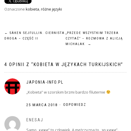
Oznaczone
kobieta
,
różne języki
NAWIGACJA
←
SÄKEN SEJFULLIN. CIERNISTA
„PRZEDE WSZYSTKIM TRZEBA
DROGA – CZĘŚĆ II
CZYTAĆ” – ROZMOWA Z ALICJĄ
WPISU
MICHALAK
→
4 OPINII Z “
KOBIETA W JĘZYKACH TURKIJSKICH
”
JAPONIA-INFO.PL
„Kobieta” w szorskim brzmi bardzo filuternie
-
25 MARCA 2018
ODPOWIEDZ
ENESAJ
Samo „кижи” to człowiek. A mężczyzna to „эр кижи”.