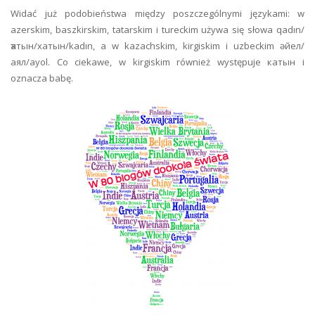
Widać już podobieństwa między poszczególnymi językami: w
azerskim, baszkirskim, tatarskim i tureckim używa się słowa qadın/
ҡатын/хатын/kadın, a w kazachskim, kirgiskim i uzbeckim әйел/
аял/ayol. Co ciekawe, w kirgiskim również występuje катын i
oznacza babę.