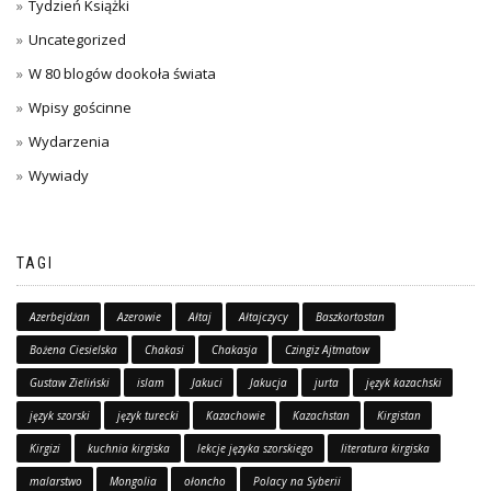
Tydzień Książki
Uncategorized
W 80 blogów dookoła świata
Wpisy gościnne
Wydarzenia
Wywiady
TAGI
Azerbejdżan
Azerowie
Ałtaj
Ałtajczycy
Baszkortostan
Bożena Ciesielska
Chakasi
Chakasja
Czingiz Ajtmatow
Gustaw Zieliński
islam
Jakuci
Jakucja
jurta
język kazachski
język szorski
język turecki
Kazachowie
Kazachstan
Kirgistan
Kirgizi
kuchnia kirgiska
lekcje języka szorskiego
literatura kirgiska
malarstwo
Mongolia
ołoncho
Polacy na Syberii