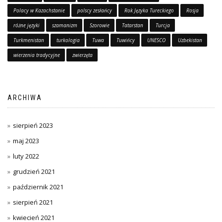
Polacy w Kazachstanie
polscy zesłańcy
Rok Języka Tureckiego
Rosja
różne języki
szamanizm
Szorowie
Tatarstan
Turcja
Turkmenistan
turkologia
Tuwa
Tuwińcy
UNESCO
Uzbekistan
wierzenia tradycyjne
zwierzęta
ARCHIWA
sierpień 2023
maj 2023
luty 2022
grudzień 2021
październik 2021
sierpień 2021
kwiecień 2021