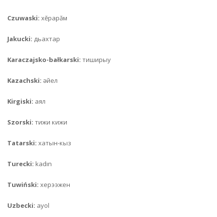
Czuwaski:
хĕрарăм
Jakucki:
дьахтар
Karaczajsko-bałkarski:
тиширыу
Kazachski:
әйел
Kirgiski:
аял
Szorski:
тижи кижи
Tatarski:
хатын-кыз
Turecki:
kadın
Tuwiński:
херээжен
Uzbecki:
ayol