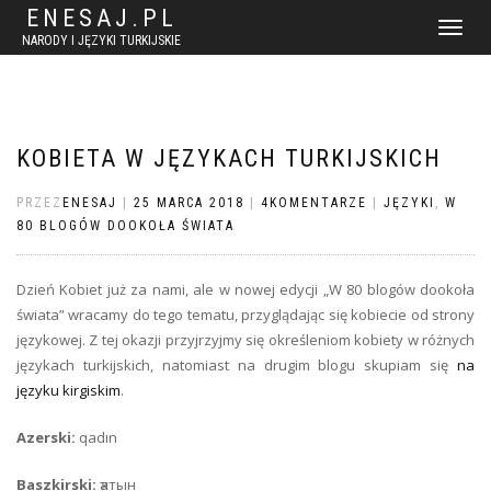
ENESAJ.PL
WŁĄCZ
NARODY I JĘZYKI TURKIJSKIE
NAWIGACJ
KOBIETA W JĘZYKACH TURKIJSKICH
PRZEZ
ENESAJ
|
25 MARCA 2018
|
4KOMENTARZE
|
JĘZYKI
,
W
80 BLOGÓW DOOKOŁA ŚWIATA
Dzień Kobiet już za nami, ale w nowej edycji „W 80 blogów dookoła
świata” wracamy do tego tematu, przyglądając się kobiecie od strony
językowej. Z tej okazji przyjrzyjmy się określeniom kobiety w różnych
językach turkijskich, natomiast na drugim blogu skupiam się
na
języku kirgiskim
.
Azerski:
qadın
Baszkirski:
ҡатын