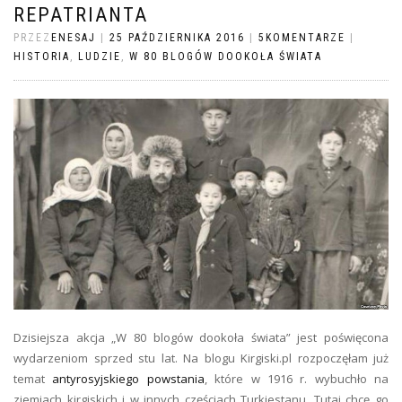
REPATRIANTA
PRZEZ
ENESAJ
|
25 PAŹDZIERNIKA 2016
|
5KOMENTARZE
|
HISTORIA
,
LUDZIE
,
W 80 BLOGÓW DOOKOŁA ŚWIATA
Dzisiejsza akcja „W 80 blogów dookoła świata” jest poświęcona
wydarzeniom sprzed stu lat. Na blogu Kirgiski.pl rozpoczęłam już
temat
antyrosyjskiego powstania
, które w 1916 r. wybuchło na
ziemiach kirgiskich i w innych częściach Turkiestanu. Tutaj chcę go