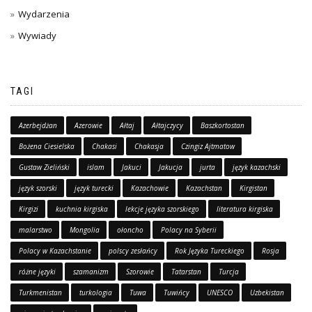
Wydarzenia
Wywiady
TAGI
Azerbejdżan
Azerowie
Ałtaj
Ałtajczycy
Baszkortostan
Bożena Ciesielska
Chakasi
Chakasja
Czingiz Ajtmatow
Gustaw Zieliński
islam
Jakuci
Jakucja
jurta
język kazachski
język szorski
język turecki
Kazachowie
Kazachstan
Kirgistan
Kirgizi
kuchnia kirgiska
lekcje języka szorskiego
literatura kirgiska
malarstwo
Mongolia
ołoncho
Polacy na Syberii
Polacy w Kazachstanie
polscy zesłańcy
Rok Języka Tureckiego
Rosja
różne języki
szamanizm
Szorowie
Tatarstan
Turcja
Turkmenistan
turkologia
Tuwa
Tuwińcy
UNESCO
Uzbekistan