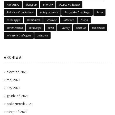
malarstwo
Mongolia
ołoncho
Polacy na Syberii
Polacy w Kazachstanie
polscy zesłańcy
Rok Języka Tureckiego
Rosja
różne języki
szamanizm
Szorowie
Tatarstan
Turcja
Turkmenistan
turkologia
Tuwa
Tuwińcy
UNESCO
Uzbekistan
wierzenia tradycyjne
zwierzęta
ARCHIWA
sierpień 2023
maj 2023
luty 2022
grudzień 2021
październik 2021
sierpień 2021