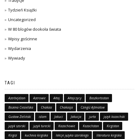
Tradycje
Tydzień Książki
Uncategorized
W 80 blogów dookoła świata
Wpisy gościnne
Wydarzenia
Wywiady
TAGI
Azerbejdżan
Azerowie
Ałtaj
Ałtajczycy
Baszkortostan
Bożena Ciesielska
Chakasi
Chakasja
Czingiz Ajtmatow
Gustaw Zieliński
islam
Jakuci
Jakucja
jurta
język kazachski
język szorski
język turecki
Kazachowie
Kazachstan
Kirgistan
Kirgizi
kuchnia kirgiska
lekcje języka szorskiego
literatura kirgiska