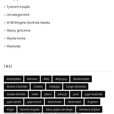
Tydzień Książki
Uncategorized
W 80 blogów dookoła świata
Wpisy gościnne
Wydarzenia
Wywiady
TAGI
Azerbejdżan
Azerowie
Ałtaj
Ałtajczycy
Baszkortostan
Bożena Ciesielska
Chakasi
Chakasja
Czingiz Ajtmatow
Gustaw Zieliński
islam
Jakuci
Jakucja
jurta
język kazachski
język szorski
język turecki
Kazachowie
Kazachstan
Kirgistan
Kirgizi
kuchnia kirgiska
lekcje języka szorskiego
literatura kirgiska