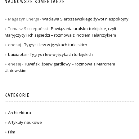
NAJNOWSZE KOMENTARZE
Magazyn Energii
-
Wacława Sieroszewskiego żywot niespokojny
Tomasz Szczepański
-
Powiązania uralsko-turkijskie, czyli
Maryjczycy i ich sąsiedzi – rozmowa z Piotrem Talarczykiem
enesaj
-
Tygrys i lew w językach turkijskich
baixiaotai
-
Tygrys i lew w językach turkijskich
enesaj
-
Tuwiński śpiew gardłowy – rozmowa z Marcinem
Ulatowskim
KATEGORIE
Architektura
Artykuły naukowe
Film