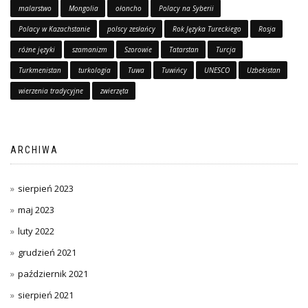
malarstwo
Mongolia
ołoncho
Polacy na Syberii
Polacy w Kazachstanie
polscy zesłańcy
Rok Języka Tureckiego
Rosja
różne języki
szamanizm
Szorowie
Tatarstan
Turcja
Turkmenistan
turkologia
Tuwa
Tuwińcy
UNESCO
Uzbekistan
wierzenia tradycyjne
zwierzęta
ARCHIWA
sierpień 2023
maj 2023
luty 2022
grudzień 2021
październik 2021
sierpień 2021