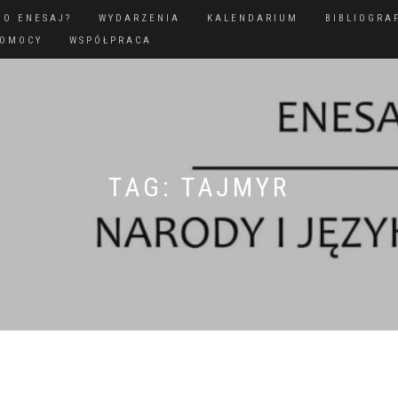
GO ENESAJ?
WYDARZENIA
KALENDARIUM
BIBLIOGRA
POMOCY
WSPÓŁPRACA
TAG:
TAJMYR