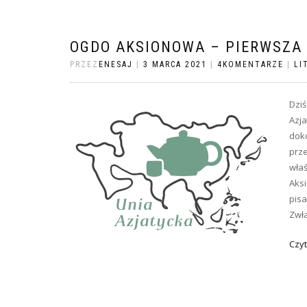
OGDO AKSIONOWA – PIERWSZA
PRZEZ
ENESAJ
|
3 MARCA 2021
|
4KOMENTARZE
|
LI
Dziś
Azja
dok
prze
właś
Aks
pis
Zwła
Czyt