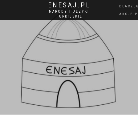
ENESAJ.PL
DLACZE
NARODY I JĘZYKI
AKCJE 
TURKIJSKIE