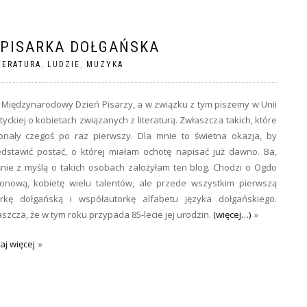
 PISARKA DOŁGAŃSKA
TERATURA
,
LUDZIE
,
MUZYKA
 Międzynarodowy Dzień Pisarzy, a w związku z tym piszemy w Unii
tyckiej o kobietach związanych z literaturą. Zwłaszcza takich, które
onały czegoś po raz pierwszy. Dla mnie to świetna okazja, by
dstawić postać, o której miałam ochotę napisać już dawno. Ba,
nie z myślą o takich osobach założyłam ten blog. Chodzi o Ogdo
ionową, kobietę wielu talentów, ale przede wszystkim pierwszą
arkę dołgańską i współautorkę alfabetu języka dołgańskiego.
szcza, że w tym roku przypada 85-lecie jej urodzin.
(więcej…)
aj więcej