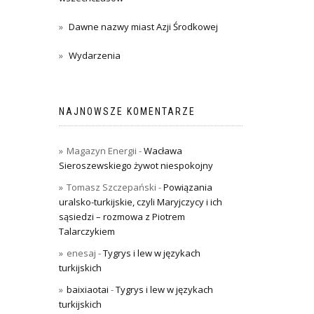
Dawne nazwy miast Azji Środkowej
Wydarzenia
NAJNOWSZE KOMENTARZE
Magazyn Energii
-
Wacława
Sieroszewskiego żywot niespokojny
Tomasz Szczepański
-
Powiązania
uralsko-turkijskie, czyli Maryjczycy i ich
sąsiedzi – rozmowa z Piotrem
Talarczykiem
enesaj
-
Tygrys i lew w językach
turkijskich
baixiaotai
-
Tygrys i lew w językach
turkijskich