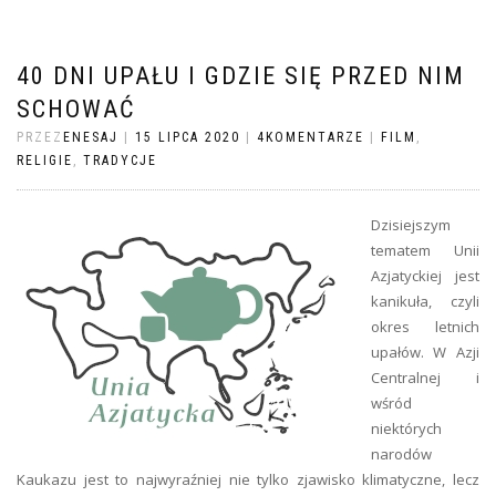
40 DNI UPAŁU I GDZIE SIĘ PRZED NIM
SCHOWAĆ
PRZEZ
ENESAJ
|
15 LIPCA 2020
|
4KOMENTARZE
|
FILM
,
RELIGIE
,
TRADYCJE
Dzisiejszym
tematem Unii
Azjatyckiej jest
kanikuła, czyli
okres letnich
upałów. W Azji
Centralnej i
wśród
niektórych
narodów
Kaukazu jest to najwyraźniej nie tylko zjawisko klimatyczne, lecz