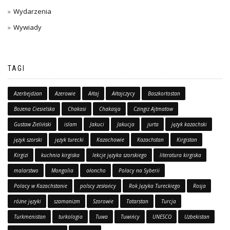
Wydarzenia
Wywiady
TAGI
Azerbejdżan
Azerowie
Ałtaj
Ałtajczycy
Baszkortostan
Bożena Ciesielska
Chakasi
Chakasja
Czingiz Ajtmatow
Gustaw Zieliński
islam
Jakuci
Jakucja
jurta
język kazachski
język szorski
język turecki
Kazachowie
Kazachstan
Kirgistan
Kirgizi
kuchnia kirgiska
lekcje języka szorskiego
literatura kirgiska
malarstwo
Mongolia
ołoncho
Polacy na Syberii
Polacy w Kazachstanie
polscy zesłańcy
Rok Języka Tureckiego
Rosja
różne języki
szamanizm
Szorowie
Tatarstan
Turcja
Turkmenistan
turkologia
Tuwa
Tuwińcy
UNESCO
Uzbekistan