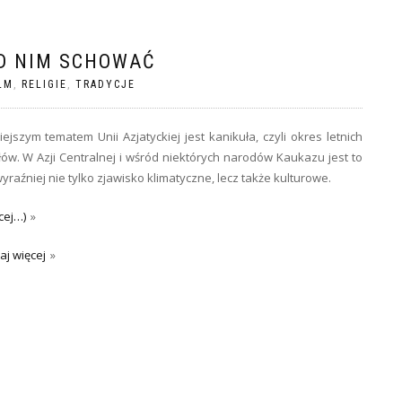
ED NIM SCHOWAĆ
LM
,
RELIGIE
,
TRADYCJE
iejszym tematem Unii Azjatyckiej jest kanikuła, czyli okres letnich
ów. W Azji Centralnej i wśród niektórych narodów Kaukazu jest to
yraźniej nie tylko zjawisko klimatyczne, lecz także kulturowe.
cej…)
aj więcej