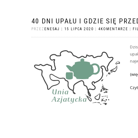
40 DNI UPAŁU I GDZIE SIĘ PRZ
PRZEZ
ENESAJ
|
15 LIPCA 2020
|
4KOMENTARZE
|
FI
Dzis
upał
najw
(wię
Czyt