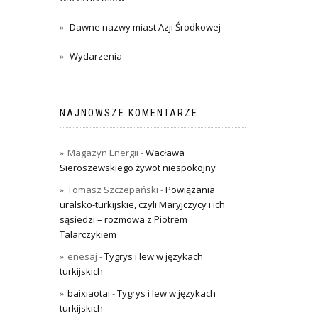
Dawne nazwy miast Azji Środkowej
Wydarzenia
NAJNOWSZE KOMENTARZE
Magazyn Energii
-
Wacława
Sieroszewskiego żywot niespokojny
Tomasz Szczepański
-
Powiązania
uralsko-turkijskie, czyli Maryjczycy i ich
sąsiedzi – rozmowa z Piotrem
Talarczykiem
enesaj
-
Tygrys i lew w językach
turkijskich
baixiaotai
-
Tygrys i lew w językach
turkijskich