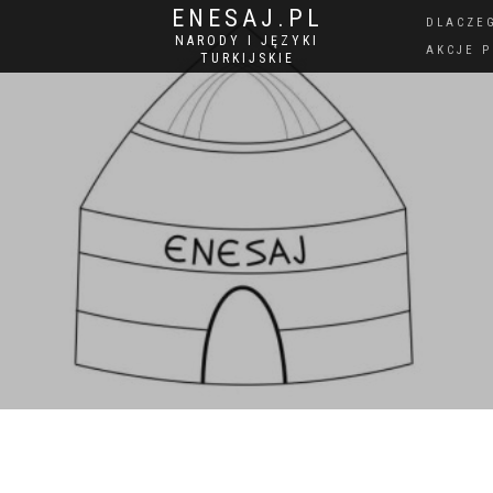
ENESAJ.PL
DLACZE
NARODY I JĘZYKI
AKCJE 
TURKIJSKIE