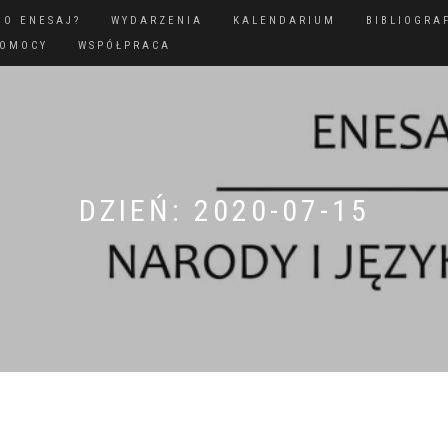
GO ENESAJ?
WYDARZENIA
KALENDARIUM
BIBLIOGRA
POMOCY
WSPÓŁPRACA
DZIEŃ:
2020-07-15