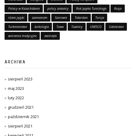
Polacy w Kazachstanie
polscy zesłańcy
Rok Języka Tureckiego
Rosja
różne języki
szamanizm
Szorowie
Tatarstan
Turcja
Turkmenistan
turkologia
Tuwa
Tuwińcy
UNESCO
Uzbekistan
wierzenia tradycyjne
zwierzęta
ARCHIWA
sierpień 2023
maj 2023
luty 2022
grudzień 2021
październik 2021
sierpień 2021
kwiecień 2021