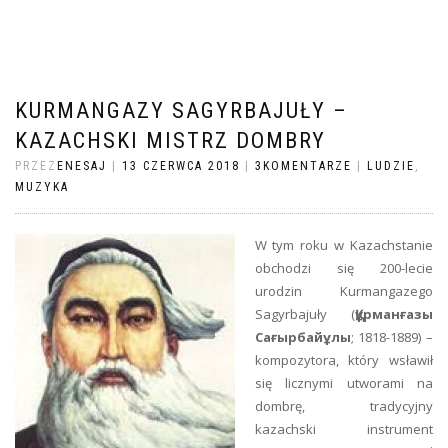
KURMANGAZY SAGYRBAJUŁY –
KAZACHSKI MISTRZ DOMBRY
PRZEZ
ENESAJ
|
13 CZERWCA 2018
|
3KOMENTARZE
|
LUDZIE
,
MUZYKA
W tym roku w Kazachstanie
obchodzi się 200-lecie
urodzin Kurmangazego
Sagyrbajuły (
Құрманғазы
Сағырбайұлы
; 1818-1889) –
kompozytora, który wsławił
się licznymi utworami na
dombrę, tradycyjny
kazachski instrument