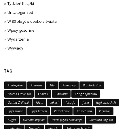
Tydzień Książki
Uncategorized
W 80 blogów dookoła świata
Wpisy gościnne
Wydarzenia
Wywiady
TAGI
Azerbejdżan
Azerowie
Ałtaj
Ałtajczycy
Baszkortostan
Bożena Ciesielska
Chakasi
Chakasja
Czingiz Ajtmatow
Gustaw Zieliński
islam
Jakuci
Jakucja
jurta
język kazachski
język szorski
język turecki
Kazachowie
Kazachstan
Kirgistan
Kirgizi
kuchnia kirgiska
lekcje języka szorskiego
literatura kirgiska
malarstwo
Mongolia
ołoncho
Polacy na Syberii