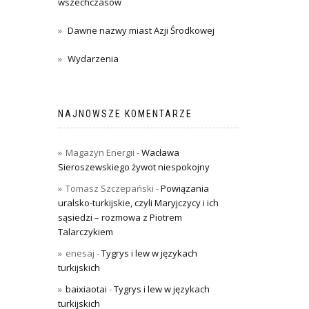
wszechczasów
Dawne nazwy miast Azji Środkowej
Wydarzenia
NAJNOWSZE KOMENTARZE
Magazyn Energii
-
Wacława
Sieroszewskiego żywot niespokojny
Tomasz Szczepański
-
Powiązania
uralsko-turkijskie, czyli Maryjczycy i ich
sąsiedzi – rozmowa z Piotrem
Talarczykiem
enesaj
-
Tygrys i lew w językach
turkijskich
baixiaotai
-
Tygrys i lew w językach
turkijskich