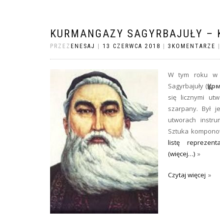
KURMANGAZY SAGYRBAJUŁY – 
PRZEZ
ENESAJ
|
13 CZERWCA 2018
|
3KOMENTARZE
W tym roku w K
Sagyrbajuły (
Құр
się licznymi ut
szarpany. Był j
utworach instr
Sztuka komponow
listę reprezen
(więcej…)
Czytaj więcej