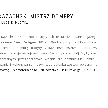
KAZACHSKI MISTRZ DOMBRY
|
LUDZIE
,
MUZYKA
azachstanie obchodzi się 200-lecie urodzin Kurmangazego
манғазы Сағырбайұлы
; 1818-1889) – kompozytora, który wsławił
worami na dombrę, tradycyjny kazachski instrument strunowy
ednym z najsławniejszych twórców w gatunku küj (
күй
), czyli
umentalnych przeznaczonych właśnie dla dombry lub komuzu.
ania i wykonywania muzyki tego gatunku została wpisana na
tatywną niematerialnego dziedzictwa kulturowego UNESCO
.