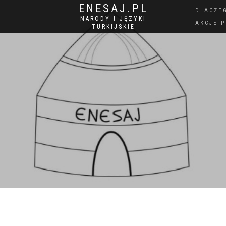
ENESAJ.PL
DLACZE
NARODY I JĘZYKI
AKCJE 
TURKIJSKIE