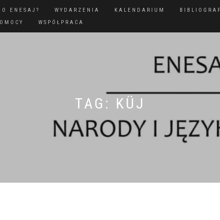
GO ENESAJ?
WYDARZENIA
KALENDARIUM
BIBLIOGRA
POMOCY
WSPÓŁPRACA
TAG:
KÜJ