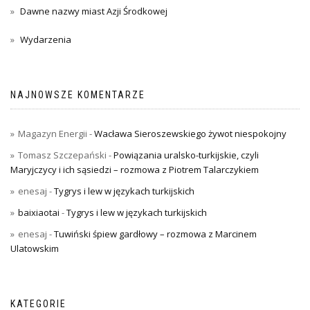
Dawne nazwy miast Azji Środkowej
Wydarzenia
NAJNOWSZE KOMENTARZE
Magazyn Energii
-
Wacława Sieroszewskiego żywot niespokojny
Tomasz Szczepański
-
Powiązania uralsko-turkijskie, czyli
Maryjczycy i ich sąsiedzi – rozmowa z Piotrem Talarczykiem
enesaj
-
Tygrys i lew w językach turkijskich
baixiaotai
-
Tygrys i lew w językach turkijskich
enesaj
-
Tuwiński śpiew gardłowy – rozmowa z Marcinem
Ulatowskim
KATEGORIE