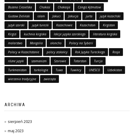
Bożena Ciesielska
Chakasi
Chakasja
Czingiz Ajtmatow
Gustaw Zieliński
islam
Jakuci
Jakucja
jurta
język kazachski
język szorski
język turecki
Kazachowie
Kazachstan
Kirgistan
Kirgizi
kuchnia kirgiska
lekcje języka szorskiego
literatura kirgiska
malarstwo
Mongolia
ołoncho
Polacy na Syberii
Polacy w Kazachstanie
polscy zesłańcy
Rok Języka Tureckiego
Rosja
różne języki
szamanizm
Szorowie
Tatarstan
Turcja
Turkmenistan
turkologia
Tuwa
Tuwińcy
UNESCO
Uzbekistan
wierzenia tradycyjne
zwierzęta
ARCHIWA
sierpień 2023
maj 2023