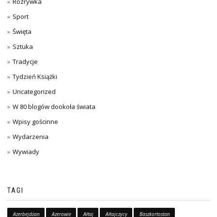
Rozrywka
Sport
Święta
Sztuka
Tradycje
Tydzień Książki
Uncategorized
W 80 blogów dookoła świata
Wpisy gościnne
Wydarzenia
Wywiady
TAGI
Azerbejdżan
Azerowie
Ałtaj
Ałtajczycy
Baszkortostan