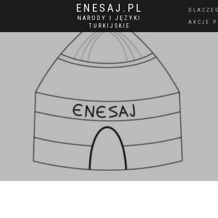
ENESAJ.PL
DLACZE
NARODY I JĘZYKI
AKCJE 
TURKIJSKIE