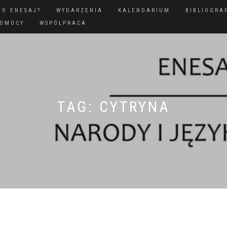
GO ENESAJ?
WYDARZENIA
KALENDARIUM
BIBLIOGRA
POMOCY
WSPÓŁPRACA
TAG:
CYTRYNA