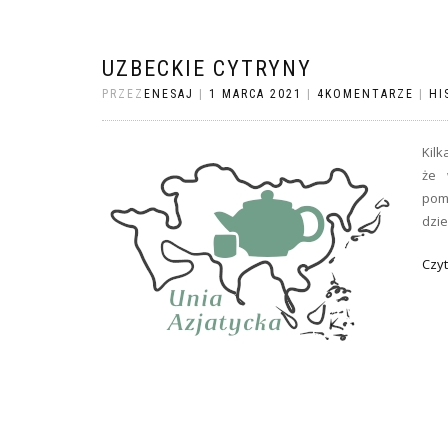
UZBECKIE CYTRYNY
PRZEZ
ENESAJ
|
1 MARCA 2021
|
4KOMENTARZE
|
HI
Kilk
że 
pom
dzie
Czyt