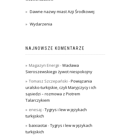
Dawne nazwy miast Azji Środkowej
Wydarzenia
NAJNOWSZE KOMENTARZE
Magazyn Energii
-
Wacława
Sieroszewskiego żywot niespokojny
Tomasz Szczepański
-
Powiązania
uralsko-turkijskie, czyli Maryjczycy i ich
sąsiedzi – rozmowa z Piotrem
Talarczykiem
enesaj
-
Tygrys i lew w językach
turkijskich
baixiaotai
-
Tygrys i lew w językach
turkijskich