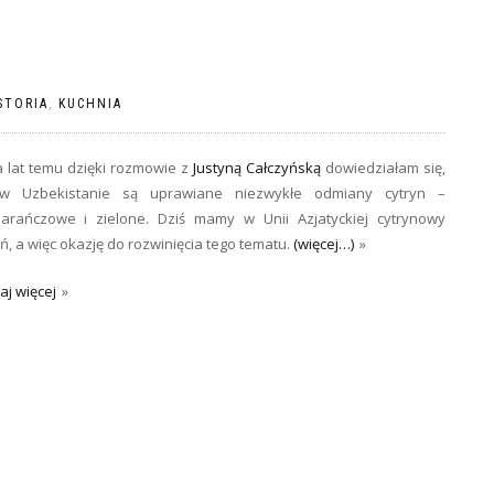
STORIA
,
KUCHNIA
a lat temu dzięki rozmowie z
Justyną Całczyńską
dowiedziałam się,
w Uzbekistanie są uprawiane niezwykłe odmiany cytryn –
arańczowe i zielone. Dziś mamy w Unii Azjatyckiej cytrynowy
ń, a więc okazję do rozwinięcia tego tematu.
(więcej…)
aj więcej