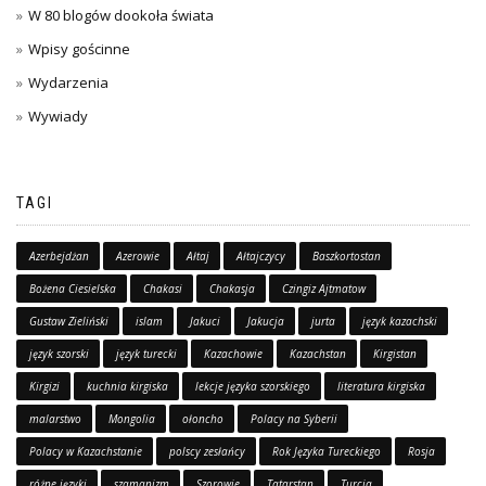
W 80 blogów dookoła świata
Wpisy gościnne
Wydarzenia
Wywiady
TAGI
Azerbejdżan
Azerowie
Ałtaj
Ałtajczycy
Baszkortostan
Bożena Ciesielska
Chakasi
Chakasja
Czingiz Ajtmatow
Gustaw Zieliński
islam
Jakuci
Jakucja
jurta
język kazachski
język szorski
język turecki
Kazachowie
Kazachstan
Kirgistan
Kirgizi
kuchnia kirgiska
lekcje języka szorskiego
literatura kirgiska
malarstwo
Mongolia
ołoncho
Polacy na Syberii
Polacy w Kazachstanie
polscy zesłańcy
Rok Języka Tureckiego
Rosja
różne języki
szamanizm
Szorowie
Tatarstan
Turcja