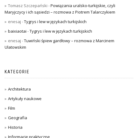
Tomasz Szczepański
-
Powiązania uralsko-turkijskie, czyli
Maryjczycy i ich sąsiedzi – rozmowa z Piotrem Talarczykiem
enesaj
-
Tygrys i lew w językach turkijskich
baixiaotai
-
Tygrys i lew w językach turkijskich
enesaj
-
Tuwiński śpiew gardłowy – rozmowa z Marcinem
Ulatowskim
KATEGORIE
Architektura
Artykuły naukowe
Film
Geografia
Historia
Informacje praktyczne