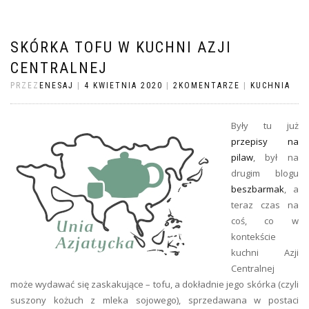
SKÓRKA TOFU W KUCHNI AZJI
CENTRALNEJ
PRZEZ
ENESAJ
|
4 KWIETNIA 2020
|
2KOMENTARZE
|
KUCHNIA
Były tu już
przepisy na
pilaw
, był na
drugim blogu
beszbarmak
, a
teraz czas na
coś, co w
kontekście
kuchni Azji
Centralnej
może wydawać się zaskakujące – tofu, a dokładnie jego skórka (czyli
suszony kożuch z mleka sojowego), sprzedawana w postaci