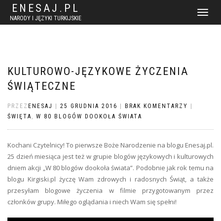
ENESAJ.PL
WŁĄCZ
NARODY I JĘZYKI TURKIJSKIE
NAWIGACJ
KULTUROWO-JĘZYKOWE ŻYCZENIA
ŚWIĄTECZNE
PRZEZ
ENESAJ
|
25 GRUDNIA 2016
|
BRAK KOMENTARZY
|
ŚWIĘTA
,
W 80 BLOGÓW DOOKOŁA ŚWIATA
Kochani Czytelnicy! To pierwsze Boże Narodzenie na blogu Enesaj.pl.
25 dzień miesiąca jest też w grupie blogów językowych i kulturowych
dniem akcji „W 80 blogów dookoła świata”. Podobnie jak rok temu na
blogu Kirgiski.pl życzę Wam zdrowych i radosnych Świąt, a także
przesyłam blogowe życzenia w filmie przygotowanym przez
członków grupy. Miłego oglądania i niech Wam się spełni!