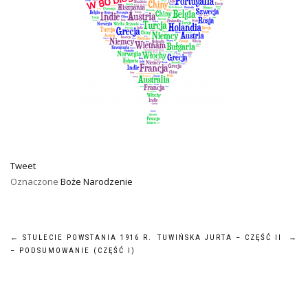
Tweet
Oznaczone
Boże Narodzenie
NAWIGACJA
←
STULECIE POWSTANIA 1916 R.
TUWIŃSKA JURTA – CZĘŚĆ II
→
– PODSUMOWANIE (CZĘŚĆ I)
WPISU