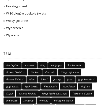
Uncategorized
W 80 blogów dookoła świata
Wpisy gościnne
Wydarzenia
Wywiady
TAGI
Azerbejdżan
Azerowie
Ałtaj
Ałtajczycy
Baszkortostan
Bożena Ciesielska
Chakasi
Chakasja
Czingiz Ajtmatow
Gustaw Zieliński
islam
Jakuci
Jakucja
jurta
język kazachski
język szorski
język turecki
Kazachowie
Kazachstan
Kirgistan
Kirgizi
kuchnia kirgiska
lekcje języka szorskiego
literatura kirgiska
malarstwo
Mongolia
ołoncho
Polacy na Syberii