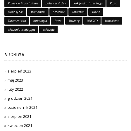
Polacy w Kazachstanie
polscy zesłańcy
Rok Języka Tureckiego
Rosja
różne języki
szamanizm
Szorowie
Tatarstan
Turcja
Turkmenistan
turkologia
Tuwa
Tuwińcy
UNESCO
Uzbekistan
wierzenia tradycyjne
zwierzęta
ARCHIWA
sierpień 2023
maj 2023
luty 2022
grudzień 2021
październik 2021
sierpień 2021
kwiecień 2021