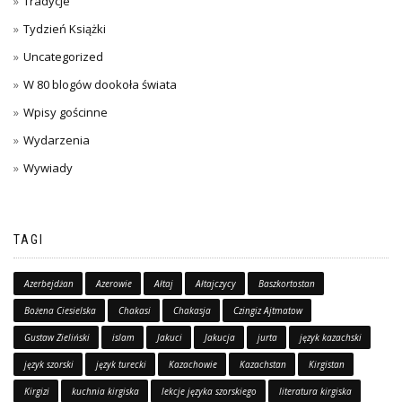
Tradycje
Tydzień Książki
Uncategorized
W 80 blogów dookoła świata
Wpisy gościnne
Wydarzenia
Wywiady
TAGI
Azerbejdżan
Azerowie
Ałtaj
Ałtajczycy
Baszkortostan
Bożena Ciesielska
Chakasi
Chakasja
Czingiz Ajtmatow
Gustaw Zieliński
islam
Jakuci
Jakucja
jurta
język kazachski
język szorski
język turecki
Kazachowie
Kazachstan
Kirgistan
Kirgizi
kuchnia kirgiska
lekcje języka szorskiego
literatura kirgiska