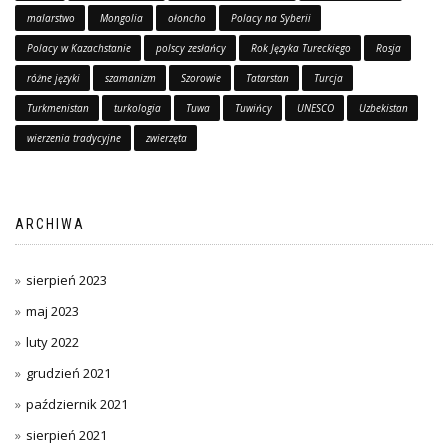
malarstwo
Mongolia
ołoncho
Polacy na Syberii
Polacy w Kazachstanie
polscy zesłańcy
Rok Języka Tureckiego
Rosja
różne języki
szamanizm
Szorowie
Tatarstan
Turcja
Turkmenistan
turkologia
Tuwa
Tuwińcy
UNESCO
Uzbekistan
wierzenia tradycyjne
zwierzęta
ARCHIWA
sierpień 2023
maj 2023
luty 2022
grudzień 2021
październik 2021
sierpień 2021