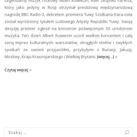
Legendarny muzyk rockowy Albert Kuwiezin, lider zespołu Yat-Kha,
który jako jedyny w Rosji otrzymał prestiżową międzynarodową
nagrodę BBC Radio-3, dekretem premiera Tuwy Szołbana Kara-ooła
został wyróżniony tytułem Ludowego Artysty Republiki Tuwy. Swoją
decyzję premier ogłosił na koncercie poświęconym 50 urodzinom
muzyka. Ten dzień Albert Kuwiezin uczcił wielkim koncertem i całą
serią imprez kulturalnych: warsztatów, okrągłych stołów i zwykłych
spotkań ze swoimi przyjaciółmi, przybyłymi z Buriacji, Jakucji,
Moskwy, Kraju Krasnojarskiego i Wielkiej Brytanii.
(więcej…)
Czytaj więcej