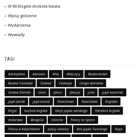
W 80 blogów dookoła świata
Wpisy gościnne
Wydarzenia
Wywiady
TAGI
Azerbejdżan
Azerowie
Ałtaj
Ałtajczycy
Baszkortostan
Bożena Ciesielska
Chakasi
Chakasja
Czingiz Ajtmatow
Gustaw Zieliński
islam
Jakuci
Jakucja
jurta
język kazachski
język szorski
język turecki
Kazachowie
Kazachstan
Kirgistan
Kirgizi
kuchnia kirgiska
lekcje języka szorskiego
literatura kirgiska
malarstwo
Mongolia
ołoncho
Polacy na Syberii
Polacy w Kazachstanie
polscy zesłańcy
Rok Języka Tureckiego
Rosja