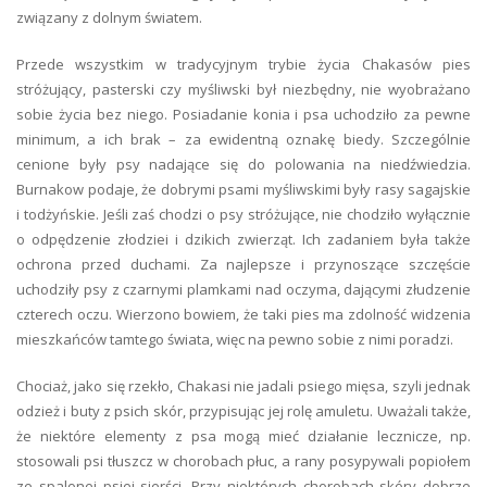
związany z dolnym światem.
Przede wszystkim w tradycyjnym trybie życia Chakasów pies
stróżujący, pasterski czy myśliwski był niezbędny, nie wyobrażano
sobie życia bez niego. Posiadanie konia i psa uchodziło za pewne
minimum, a ich brak – za ewidentną oznakę biedy. Szczególnie
cenione były psy nadające się do polowania na niedźwiedzia.
Burnakow podaje, że dobrymi psami myśliwskimi były rasy sagajskie
i todżyńskie. Jeśli zaś chodzi o psy stróżujące, nie chodziło wyłącznie
o odpędzenie złodziei i dzikich zwierząt. Ich zadaniem była także
ochrona przed duchami. Za najlepsze i przynoszące szczęście
uchodziły psy z czarnymi plamkami nad oczyma, dającymi złudzenie
czterech oczu. Wierzono bowiem, że taki pies ma zdolność widzenia
mieszkańców tamtego świata, więc na pewno sobie z nimi poradzi.
Chociaż, jako się rzekło, Chakasi nie jadali psiego mięsa, szyli jednak
odzież i buty z psich skór, przypisując jej rolę amuletu. Uważali także,
że niektóre elementy z psa mogą mieć działanie lecznicze, np.
stosowali psi tłuszcz w chorobach płuc, a rany posypywali popiołem
ze spalonej psiej sierści. Przy niektórych chorobach skóry dobrze