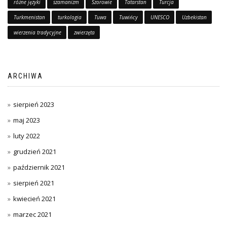
różne języki
szamanizm
Szorowie
Tatarstan
Turcja
Turkmenistan
turkologia
Tuwa
Tuwińcy
UNESCO
Uzbekistan
wierzenia tradycyjne
zwierzęta
ARCHIWA
sierpień 2023
maj 2023
luty 2022
grudzień 2021
październik 2021
sierpień 2021
kwiecień 2021
marzec 2021