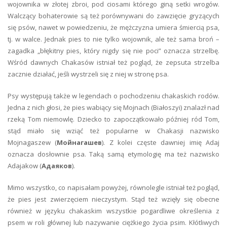
wojownika w złotej zbroi, pod ciosami którego giną setki wrogów.
Walczący bohaterowie są też porównywani do zawzięcie gryzących
się psów, nawet w powiedzeniu, że mężczyzna umiera śmiercią psa,
tj. w walce. Jednak pies to nie tylko wojownik, ale też sama broń –
zagadka „błękitny pies, który nigdy się nie poci” oznacza strzelbę.
Wśród dawnych Chakasów istniał też pogląd, że zepsuta strzelba
zacznie działać, jeśli wystrzeli się z niej w stronę psa.
Psy występują także w legendach o pochodzeniu chakaskich rodów.
Jedna z nich głosi, że pies wabiący się Mojnach (Białoszyi) znalazł nad
rzeką Tom niemowlę. Dziecko to zapoczątkowało później ród Tom,
stąd miało się wziąć też popularne w Chakasji nazwisko
Mojnagaszew (
Мойнагашев
). Z kolei częste dawniej imię Adaj
oznacza dosłownie psa. Taką samą etymologię ma też nazwisko
Adajakow (
Адаяков
).
Mimo wszystko, co napisałam powyżej, równolegle istniał też pogląd,
że pies jest zwierzęciem nieczystym. Stąd też wzięły się obecne
również w języku chakaskim wszystkie pogardliwe określenia z
psem w roli głównej lub nazywanie ciężkiego życia psim. Kłótliwych