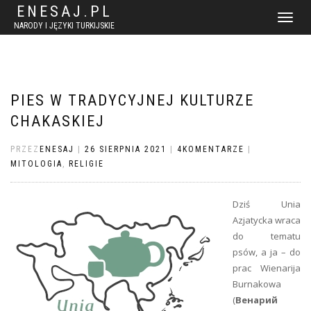
ENESAJ.PL
WŁĄCZ
NARODY I JĘZYKI TURKIJSKIE
NAWIGACJ
PIES W TRADYCYJNEJ KULTURZE
CHAKASKIEJ
PRZEZ
ENESAJ
|
26 SIERPNIA 2021
|
4KOMENTARZE
|
MITOLOGIA
,
RELIGIE
Dziś Unia
Azjatycka wraca
do tematu
psów, a ja – do
prac Wienarija
Burnakowa
(
Венарий