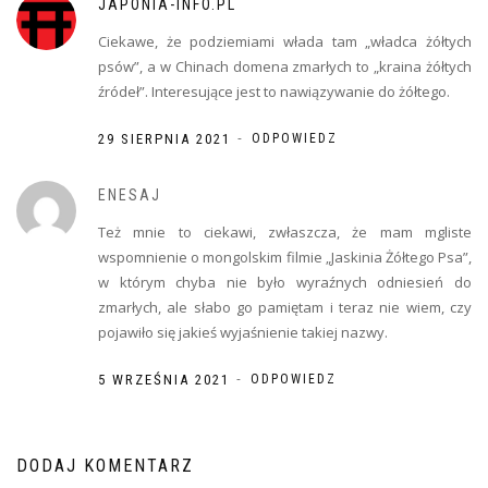
JAPONIA-INFO.PL
Ciekawe, że podziemiami włada tam „władca żółtych
psów”, a w Chinach domena zmarłych to „kraina żółtych
źródeł”. Interesujące jest to nawiązywanie do żółtego.
-
29 SIERPNIA 2021
ODPOWIEDZ
ENESAJ
Też mnie to ciekawi, zwłaszcza, że mam mgliste
wspomnienie o mongolskim filmie „Jaskinia Żółtego Psa”,
w którym chyba nie było wyraźnych odniesień do
zmarłych, ale słabo go pamiętam i teraz nie wiem, czy
pojawiło się jakieś wyjaśnienie takiej nazwy.
-
5 WRZEŚNIA 2021
ODPOWIEDZ
DODAJ KOMENTARZ