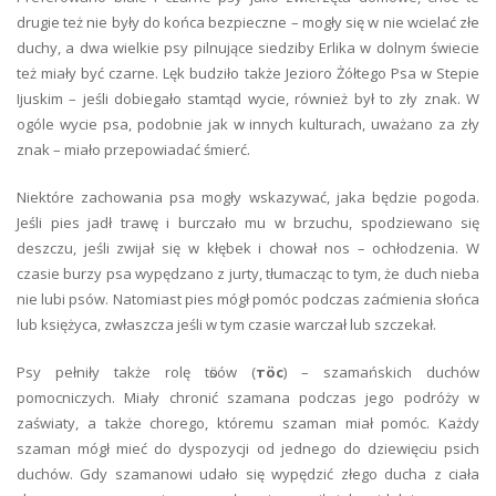
drugie też nie były do końca bezpieczne – mogły się w nie wcielać złe
duchy, a dwa wielkie psy pilnujące siedziby Erlika w dolnym świecie
też miały być czarne. Lęk budziło także Jezioro Żółtego Psa w Stepie
Ijuskim – jeśli dobiegało stamtąd wycie, również był to zły znak. W
ogóle wycie psa, podobnie jak w innych kulturach, uważano za zły
znak – miało przepowiadać śmierć.
Niektóre zachowania psa mogły wskazywać, jaka będzie pogoda.
Jeśli pies jadł trawę i burczało mu w brzuchu, spodziewano się
deszczu, jeśli zwijał się w kłębek i chował nos – ochłodzenia. W
czasie burzy psa wypędzano z jurty, tłumacząc to tym, że duch nieba
nie lubi psów. Natomiast pies mógł pomóc podczas zaćmienia słońca
lub księżyca, zwłaszcza jeśli w tym czasie warczał lub szczekał.
Psy pełniły także rolę tӧsów (
тöс
) – szamańskich duchów
pomocniczych. Miały chronić szamana podczas jego podróży w
zaświaty, a także chorego, któremu szaman miał pomóc. Każdy
szaman mógł mieć do dyspozycji od jednego do dziewięciu psich
duchów. Gdy szamanowi udało się wypędzić złego ducha z ciała