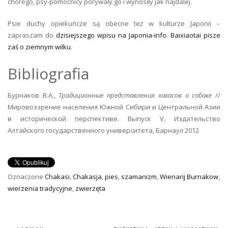
chorego, psy-pomocnicy porywały go i wynosiły jak najdalej.
Psie duchy opiekuńcze są obecne też w kulturze Japonii –
zapraszam do
dzisiejszego wpisu na Japonia-info
.
Baixiaotai pisze
zaś o ziemnym wilku
.
Bibliografia
Бурнаков В.А.,
Традиционные представления хакасов о собаке
//
Мировоззрение населения Южной Сибири и Центральной Азии
в исторической перспективе. Выпуск V, Издательство
Алтайского государственного университета, Барнаул 2012
Oznaczone
Chakasi
,
Chakasja
,
pies
,
szamanizm
,
Wienarij Burnakow
,
wierzenia tradycyjne
,
zwierzęta