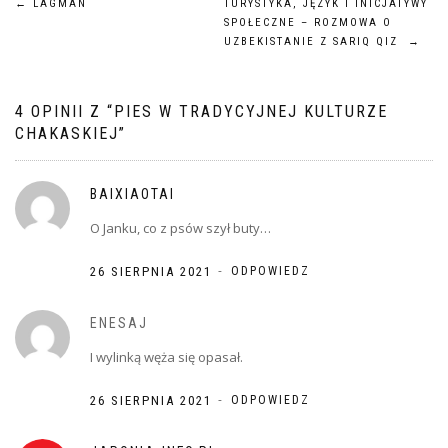
NAWIGACJA
←
LAGMAN
TURYSTYKA, JĘZYK I INICJATYWY
SPOŁECZNE – ROZMOWA O
WPISU
UZBEKISTANIE Z SARIQ QIZ
→
4 OPINII Z “
PIES W TRADYCYJNEJ KULTURZE
CHAKASKIEJ
”
BAIXIAOTAI
O Janku, co z psów szył buty…
-
26 SIERPNIA 2021
ODPOWIEDZ
ENESAJ
I wylinką węża się opasał.
-
26 SIERPNIA 2021
ODPOWIEDZ