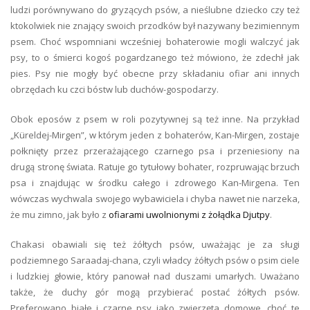
ludzi porównywano do gryzących psów, a nieślubne dziecko czy też
ktokolwiek nie znający swoich przodków był nazywany bezimiennym
psem. Choć wspomniani wcześniej bohaterowie mogli walczyć jak
psy, to o śmierci kogoś pogardzanego też mówiono, że zdechł jak
pies. Psy nie mogły być obecne przy składaniu ofiar ani innych
obrzędach ku czci bóstw lub duchów-gospodarzy.
Obok eposów z psem w roli pozytywnej są też inne. Na przykład
„Küreldej-Mirgen”, w którym jeden z bohaterów, Kan-Mirgen, zostaje
połknięty przez przerażającego czarnego psa i przeniesiony na
drugą stronę świata. Ratuje go tytułowy bohater, rozpruwając brzuch
psa i znajdując w środku całego i zdrowego Kan-Mirgena. Ten
wówczas wychwala swojego wybawiciela i chyba nawet nie narzeka,
że mu zimno, jak było z
ofiarami uwolnionymi z żołądka Djutpy
.
Chakasi obawiali się też żółtych psów, uważając je za sługi
podziemnego Saraadaj-chana, czyli władcy żółtych psów o psim ciele
i ludzkiej głowie, który panował nad duszami umarłych. Uważano
także, że duchy gór mogą przybierać postać żółtych psów.
Preferowano białe i czarne psy jako zwierzęta domowe, choć te