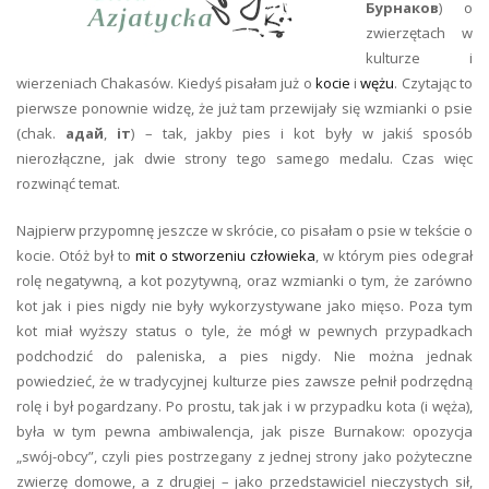
Бурнаков
) o
zwierzętach w
kulturze i
wierzeniach Chakasów. Kiedyś pisałam już o
kocie
i
wężu
. Czytając to
pierwsze ponownie widzę, że już tam przewijały się wzmianki o psie
(chak.
адай
,
іт
) – tak, jakby pies i kot były w jakiś sposób
nierozłączne, jak dwie strony tego samego medalu. Czas więc
rozwinąć temat.
Najpierw przypomnę jeszcze w skrócie, co pisałam o psie w tekście o
kocie. Otóż był to
mit o stworzeniu człowieka
, w którym pies odegrał
rolę negatywną, a kot pozytywną, oraz wzmianki o tym, że zarówno
kot jak i pies nigdy nie były wykorzystywane jako mięso. Poza tym
kot miał wyższy status o tyle, że mógł w pewnych przypadkach
podchodzić do paleniska, a pies nigdy. Nie można jednak
powiedzieć, że w tradycyjnej kulturze pies zawsze pełnił podrzędną
rolę i był pogardzany. Po prostu, tak jak i w przypadku kota (i węża),
była w tym pewna ambiwalencja, jak pisze Burnakow: opozycja
„swój-obcy”, czyli pies postrzegany z jednej strony jako pożyteczne
zwierzę domowe, a z drugiej – jako przedstawiciel nieczystych sił,