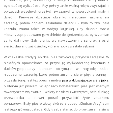
było dać się wylizać psu. Psy pełniły także ważną rolę w zwyczajach i
obrzędach weselnych oraz tych związanych z noworodkami i małymi
dziećmi. Pierwsze dziecięce ubranko narzucano najpierw na
szczenię, potem dopiero zakładano dziecku – była to tzw. psia
koszula, znana także w tradycji kirgiskiej. Gdy dziecko traciło
mleczny ząb, podawano go w chlebie do zjedzenia psu, by w zamian
za to dał nowy. Ząb jelenia, ale nawleczony na sznurek z psiej
sierści, dawano zaś dziecku, które w nocy zgrzytało zębami.
W chakaskiej tradycji epickiej pies zazwyczaj przynosi szczęście. W
niektórych opowieściach za przysługę wyświadczoną któremuś z
duchów-gospodarzy bohater otrzymuje w nagrodę słabe,
niepozorne szczenię, które potem zmienia się w piękną pannę –
przyszłą żonę. Jest też obecny motyw
psa wykluwającego się z jajka
,
o którym już pisałam. W eposach bohaterskich pies jest wiernym
towarzyszem wojownika – walczy z dzikimi zwierzętami, pełni funkcję
przewodnika, a nawet potrafi przywrócić życie zmarłemu
bohaterowi. Biały pies o złotej skórze z eposu „Chuban Aryg” sam
jest jego główną postacią. Gdy trzeba stanąć do bitwy, zmienia się w