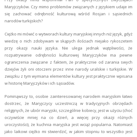
Maryjczyków. Czy mimo problemów związanych z językiem udaje im
się zachować odrębność kulturową wśród Rosjan i sąsiednich
narodów turkijskich?
Ciężko mi mówić o wytworach kultury maryjskiej innych niż język, gdyż
wiedzę o nich zdobywam w skąpych ilościach niejako rykoszetem
przy okazji nauki języka. Nie ulega jednak wątpliwości, że
rozpatrywanie odrębności kulturowej Maryjczyków ma pewne
ograniczenia związane z faktem, że praktycznie od zarania swych
dziejów żyli oni otoczeni przez inne narody uralskie i turkijskie. W
związku z tym wymiana elementów kultury jest praktycznie wpisana
w historię Maryjczyków i ich sąsiadów.
Pominąwszy to, osobie zainteresowanej narodem maryjskim łatwo
dostrzec, że Maryjczycy uczestniczą w tradycyjnych obrzędach
religijnych, że ubiór maryjski, szczególnie kobiecy, jest w użyciu (choć
oczywiście mniej na co dzień, a więcej przy okazji różnych
uroczystości), że kuchnia maryjska jest wciąż popularna. Natomiast
jako laikowi ciężko mi stwierdzić, w jakim stopniu to wszystko jest