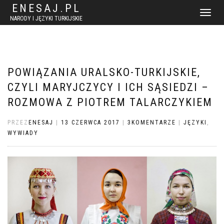
ENESAJ.PL
WŁĄCZ
NARODY I JĘZYKI TURKIJSKIE
NAWIGACJ
POWIĄZANIA URALSKO-TURKIJSKIE,
CZYLI MARYJCZYCY I ICH SĄSIEDZI –
ROZMOWA Z PIOTREM TALARCZYKIEM
PRZEZ
ENESAJ
|
13 CZERWCA 2017
|
3KOMENTARZE
|
JĘZYKI
,
WYWIADY