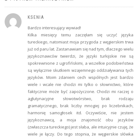
KSENIA
Bardzo interesujący wywiad!
Kilka miesięcy temu zaczęłam się uczyć języka
tureckiego, natomiast moja przygoda z węgierskim trwa
już od paru lat. Zastanawiam się nad tym, dlaczego wielu
językoznawców twierdzi, że języki turkijskie nie są
spokrewnione z ugrofińskimi, a wszelkie podobieństwa
są wyłącznie skutkiem wzajemnego oddziaływania tych
języków. Moim zdaniem cech wspólnych jest bardzo
wiele i wcale nie chodzi mi tylko o słownictwo, które
faktycznie może być zapożyczone. Chodzi mi raczej o
aglutynacyjne słowotwórstwo, brak rodzaju
gramatycznego, brak liczby mnogiej po liczebnikach,
harmonię samogłosek itd. Oczywiście, nie jestem
językoznawcą, a moja znajomość obu jezyków
(zwłaszcza tureckiego) jest słaba, ale intuicyjnie czuję, że
wiele je łączy. Do tego stopnia, że węgierskie słówka