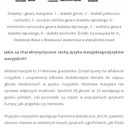
Dialekty i gwary maryjskie: 1 – dialekt górski, 2 – dialekt północno-
zachodni, 3 – joszkar-olińska gwara dialektu łąkowego, 4 –
morkińsko-sernurska gwara dialektu łąkowego, 5 – wołżska gwara
dialektu łąkowego, 6 – dialekt wschodni. Źródło: Кузнецова М. Н.,
Названия диких и домашних животных в марийском языке
Jakie są charakterystyczne cechy języka maryjskiego/języków
maryjskich?
Alfabet maryjski to 31-literowa grażdanka. Został oparty na alfabecie
rosyjskim i uzupełniony kilkoma dodatkowymi literami do zapisu
głosek nieobecnych w języku rosyjskim. Wymowa maryjska nie
sprawia większych trudności. Spośród 28 głosek aż 23 występują w
języku polskim, zaś pozostałe są częste w popularnych językach
Europy, jak angielski czy niemiecki.
W języku maryjskim występuje harmonia wokaliczna. Jest to zjawisko
obecne również w niektórych innych językach ugrofińskich, jak fiński