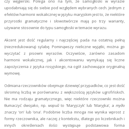
czy węgierski. Polega ono na tym, że samogłoski w wyrazie
upodabniają się do siebie pod względem wybranych cech. Jednym z
efektów harmonii wokalicznej w języku maryjskim jest to, że niektóre
przyrostki gramatyczne i słowotwórcze mają po trzy warianty,
używane stosownie do typu samogłoski w temacie wyrazu.
Akcent jest dość regularny i najczęściej pada na ostatnią pełną
(niezredukowaną) sylabę. Pominąwszy nieliczne wyjątki, można go
wyczytać z pisowni wyrazów. Oczywiście, zarówno zasadom
harmonii wokalicznej, jak i akcentowaniu wymykają się liczne
zapożyczenia z języka rosyjskiego, na ogół zachowujące oryginalną
wymowę.
Odmiana rzeczowników obejmuje dziewięć przypadków, co jest dość
skromną liczbą w porównaniu z większością języków ugrofińskich.
Nie ma rodzaju gramatycznego, więc niektóre rzeczowniki można
tłumaczyć dwojako, np.
марий
to ‘Maryjczyk’ lub ‘Maryjka’, a
тудо
znaczy ‘on’ lub ‘ona’. Podobnie liczba mnoga nie wynika wprost z
formy rzeczownika, ale raczej z kontekstu, dlatego po liczebnikach i
innych określeniach ilości występuje podstawowa forma