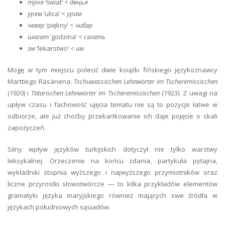
тӱня
‘świat’ <
дөңья
урем
‘ulica’ <
урам
чевер
‘piękny’ <
чибәр
шагат
‘godzina’ <
сәгать
эм
‘lekarstwo’ <
им
Mogę w tym miejscu polecić dwie książki fińskiego językoznawcy
Marttiego Räsänena:
Tschuwassischen Lehnwörter im Tscheremissischen
(1920) i
Tatarischen Lehnwörter im Tscheremissischen
(1923). Z uwagi na
upływ czasu i fachowość ujęcia tematu nie są to pozycje łatwe w
odbiorze, ale już choćby przekartkowanie ich daje pojęcie o skali
zapożyczeń.
Silny wpływ języków turkijskich dotyczył nie tylko warstwy
leksykalnej. Orzeczenie na końcu zdania, partykuła pytajna,
wykładniki stopnia wyższego i najwyższego przymiotników oraz
liczne przyrostki słowotwórcze — to kilka przykładów elementów
gramatyki języka maryjskiego również mających swe źródła w
językach południowych sąsiadów.