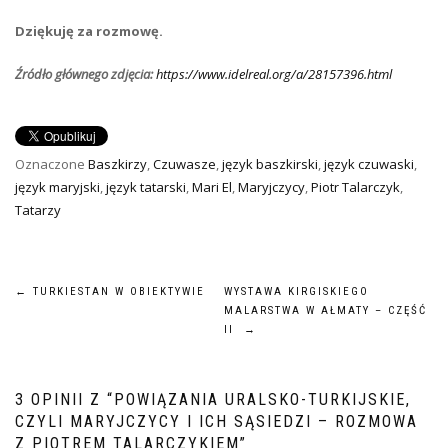
Dziękuję za rozmowę.
Źródło głównego zdjęcia:
https://www.idelreal.org/a/28157396.html
Oznaczone
Baszkirzy
,
Czuwasze
,
język baszkirski
,
język czuwaski
,
język maryjski
,
język tatarski
,
Mari El
,
Maryjczycy
,
Piotr Talarczyk
,
Tatarzy
NAWIGACJA
←
TURKIESTAN W OBIEKTYWIE
WYSTAWA KIRGISKIEGO
MALARSTWA W AŁMATY – CZĘŚĆ
WPISU
II
→
3 OPINII Z “
POWIĄZANIA URALSKO-TURKIJSKIE,
CZYLI MARYJCZYCY I ICH SĄSIEDZI – ROZMOWA
Z PIOTREM TALARCZYKIEM
”