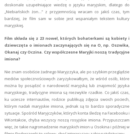
doskonale uzupełniające wiedzę o języku maryjskim, dlatego do
„Niebiańskich żon…” z przyjemnością wracam co jakiś czas, tym
bardziej, że film sam w sobie jest wspaniałym tekstem kultury
maryjskiej.
Film składa się z 23 nowel, których bohaterkami są kobiety i
dziewczęta o imionach zaczynających się na O, np. Oszwika,
Okanaj czy Oczina. Czy współczesne Maryjki noszą tradycyjne
imiona?
Nie znam osobiście żadnego Maryjczyka, ale po szybkim przeglądzie
mediów społecznościowych zaryzykowałbym, że wśród osób, które
można by posądzić o narodowość maryjską lub znajomość języka
maryjskiego, tradycyjne imiona są niezwykle rzadkie. Co jakiś czas,
ku uciesze internautów, rodzice publikują zdjęcia swoich pociech,
którym nadali maryjskie imiona, jednak są to bardzo sporadyczne
sytuacje. Spośród Maryjczyków, których konta śledzę na Facebooku i
WKontakcie, chyba wszyscy noszą rosyjskie imiona. Przypuszczam
więc, że takie nagromadzenie maryjskich imion u Osokina i później w
filmie Fiedorczenki to celowy, choć interesujący zabieg stylistyczny.