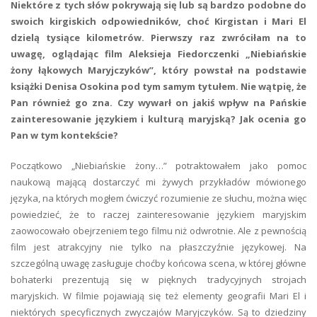
Niektóre z tych słów pokrywają się lub są bardzo podobne do
swoich kirgiskich odpowiedników, choć Kirgistan i Mari El
dzielą tysiące kilometrów. Pierwszy raz zwróciłam na to
uwagę, oglądając film Aleksieja Fiedorczenki „Niebiańskie
żony łąkowych Maryjczyków”, który powstał na podstawie
książki Denisa Osokina pod tym samym tytułem. Nie wątpię, że
Pan również go zna. Czy wywarł on jakiś wpływ na Pańskie
zainteresowanie językiem i kulturą maryjską? Jak ocenia go
Pan w tym kontekście?
Początkowo „Niebiańskie żony…” potraktowałem jako pomoc
naukową mającą dostarczyć mi żywych przykładów mówionego
języka, na których mogłem ćwiczyć rozumienie ze słuchu, można więc
powiedzieć, że to raczej zainteresowanie językiem maryjskim
zaowocowało obejrzeniem tego filmu niż odwrotnie. Ale z pewnością
film jest atrakcyjny nie tylko na płaszczyźnie językowej. Na
szczególną uwagę zasługuje choćby końcowa scena, w której główne
bohaterki prezentują się w pięknych tradycyjnych strojach
maryjskich. W filmie pojawiają się też elementy geografii Mari El i
niektórych specyficznych zwyczajów Maryjczyków. Są to dziedziny