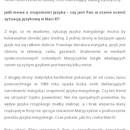
Jeśli mowa o znajomości języka – czy jest Pan w stanie ocenić
sytuację językową w Mari El?
Z tego, co mi wiadomo, sytuację języka maryjskiego można by
kolokwialnie określić jako średnią. Z jednej strony w bieżącym ujęciu
język ma się całkiem dobrze. Powstaje literatura maryjska, język jest
obecny w telewizji, radiu, gazetach. Znalezienie w mediach
społecznościowych rodowitych Maryjczyków biegle władających
swoim ojczystym językiem jest kwestią kilku minut.
Z drugiej strony statystyka bezlitośnie pokazuje, że od czasu spisu
powszechnego w 1989 roku spada liczba osób deklarujących
narodowość maryjską i znajomość języka maryjskiego. Czy ten trend
się utrzyma? Ciężko powiedzieć. Nie ma specjalnych powodów, by
wpływ języka rosyjskiego miałby słabnąć, a i brak wsparcia klasy
rządzącej w Rosji nie sprzyja staraniom Maryjczyków o podnoszenie
prestiżu języka maryjskiego. Czas pokaże, jaki los czeka Mari El.
Przy okazji filmu wspomniał Pan o specyficznych zwyczajach