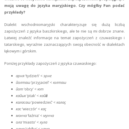
moją uwagę do języka maryjskiego. Czy mógłby Pan podać
przykłady?
Dialekt wschodniomaryjski charakteryzuje się dużą liczbą
zapożyczeń z języka baszkirskiego, ale te nie są mi dobrze znane.
Łatwiej znaleźć informacje na temat zapożyczeń z czuwaskiego i
tatarskiego, wyraźnie zaznaczających swoją obecność w dialektach
łąkowym i górskim.
Poniżej przykłady zapożyczeń z języka czuwaskiego:
арня
‘tydzień’ <
эрне
йолташ
‘przyjaciel’ <
юлташ
йот
‘obcy’ <
ют
кайык
‘ptak’ <
кайӑк
каласаш
‘powiedzieć’ <
калаç
кас
‘wieczór’ <
каç
монча
‘łaźnia’ <
мунча
ола
‘miasto’ <
хула
олма
‘jabłko’ <
улма