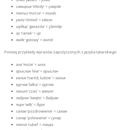
самырык
‘młody’ <
çамрăк
теҥыз
‘morze’ <
тинĕс
умла
‘chmiel’ <
хăмла
шӱдыр
‘gwiazda’ <
çăлтăр
эр
‘ranek’ <
ир
ямде
‘gotowy’ <
янтă
Poniżej przykłady wyrazów zapożyczonych z języka tatarskiego:
ала
‘może’ <
әллә
арыслан
‘lew’ <
арыслан
калык
‘naród, ludzie’ <
халык
курчак
‘lalka’ <
курчак
пагыт
‘czas’ <
вакыт
пайрем
‘święto’ <
бәйрәм
пире
‘wilk’ <
бүре
салам
‘pozdrowienie’ <
сәлам
сонар
‘polowanie’ <
сунар
теҥге
‘rubel’ <
тәңкә