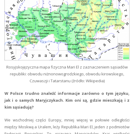
Rosyjskojęzyczna mapa fizyczna Mari El z zaznaczeniem sąsiadów
republiki: obwodu niżnonowogrodzkiego, obwodu kirowskiego,
Czuwaszji i Tatarstanu (źródło: Wikipedia)
W Polsce trudno znaleźć informacje zarówno o tym języku,
jak i o samych Maryjczykach. Kim oni są, gdzie mieszkają i z
kim sąsiadują?
We wschodniej części Europy, mniej więcej w połowie odległości
między Moskwą a Uralem, leży Republika Mari El, jeden z podmiotów
Federacji Rosyjskiej. To ojczyzna Maryjczyków. Kraj wielkości