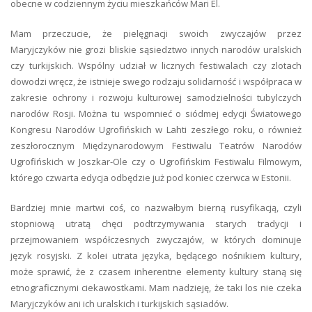
obecne w codziennym życiu mieszkańców Mari El.
Mam przeczucie, że pielęgnacji swoich zwyczajów przez
Maryjczyków nie grozi bliskie sąsiedztwo innych narodów uralskich
czy turkijskich. Wspólny udział w licznych festiwalach czy zlotach
dowodzi wręcz, że istnieje swego rodzaju solidarność i współpraca w
zakresie ochrony i rozwoju kulturowej samodzielności tubylczych
narodów Rosji. Można tu wspomnieć o siódmej edycji Światowego
Kongresu Narodów Ugrofińskich w Lahti zeszłego roku, o również
zeszłorocznym Międzynarodowym Festiwalu Teatrów Narodów
Ugrofińskich w Joszkar-Ole czy o Ugrofińskim Festiwalu Filmowym,
którego czwarta edycja odbędzie już pod koniec czerwca w Estonii.
Bardziej mnie martwi coś, co nazwałbym bierną rusyfikacją, czyli
stopniową utratą chęci podtrzymywania starych tradycji i
przejmowaniem współczesnych zwyczajów, w których dominuje
język rosyjski. Z kolei utrata języka, będącego nośnikiem kultury,
może sprawić, że z czasem inherentne elementy kultury staną się
etnograficznymi ciekawostkami. Mam nadzieję, że taki los nie czeka
Maryjczyków ani ich uralskich i turkijskich sąsiadów.