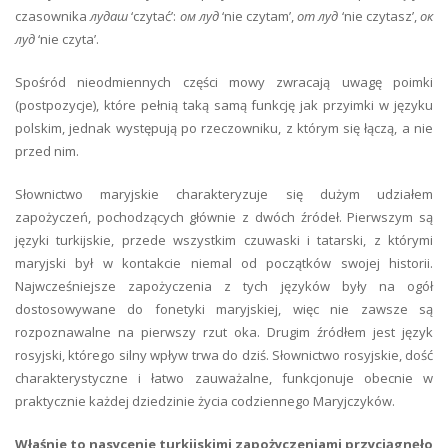
czasownika
лудаш
‘czytać’:
ом луд
‘nie czytam’,
от луд
‘nie czytasz’,
ок
луд
‘nie czyta’.
Spośród nieodmiennych części mowy zwracają uwagę poimki
(postpozycje), które pełnią taką samą funkcję jak przyimki w języku
polskim, jednak występują po rzeczowniku, z którym się łączą, a nie
przed nim.
Słownictwo maryjskie charakteryzuje się dużym udziałem
zapożyczeń, pochodzących głównie z dwóch źródeł. Pierwszym są
języki turkijskie, przede wszystkim czuwaski i tatarski, z którymi
maryjski był w kontakcie niemal od początków swojej historii.
Najwcześniejsze zapożyczenia z tych języków były na ogół
dostosowywane do fonetyki maryjskiej, więc nie zawsze są
rozpoznawalne na pierwszy rzut oka. Drugim źródłem jest język
rosyjski, którego silny wpływ trwa do dziś. Słownictwo rosyjskie, dość
charakterystyczne i łatwo zauważalne, funkcjonuje obecnie w
praktycznie każdej dziedzinie życia codziennego Maryjczyków.
Właśnie to nasycenie turkijskimi zapożyczeniami przyciągnęło