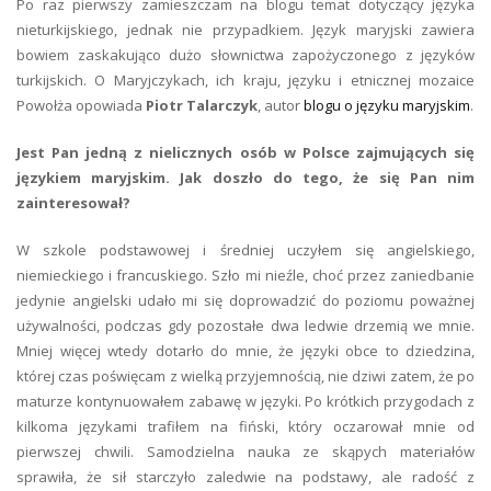
Po raz pierwszy zamieszczam na blogu temat dotyczący języka
nieturkijskiego, jednak nie przypadkiem. Język maryjski zawiera
bowiem zaskakująco dużo słownictwa zapożyczonego z języków
turkijskich. O Maryjczykach, ich kraju, języku i etnicznej mozaice
Powołża opowiada
Piotr Talarczyk
, autor
blogu o języku maryjskim
.
Jest Pan jedną z nielicznych osób w Polsce zajmujących się
językiem maryjskim. Jak doszło do tego, że się Pan nim
zainteresował?
W szkole podstawowej i średniej uczyłem się angielskiego,
niemieckiego i francuskiego. Szło mi nieźle, choć przez zaniedbanie
jedynie angielski udało mi się doprowadzić do poziomu poważnej
używalności, podczas gdy pozostałe dwa ledwie drzemią we mnie.
Mniej więcej wtedy dotarło do mnie, że języki obce to dziedzina,
której czas poświęcam z wielką przyjemnością, nie dziwi zatem, że po
maturze kontynuowałem zabawę w języki. Po krótkich przygodach z
kilkoma językami trafiłem na fiński, który oczarował mnie od
pierwszej chwili. Samodzielna nauka ze skąpych materiałów
sprawiła, że sił starczyło zaledwie na podstawy, ale radość z