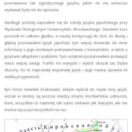
poznawania tak egzotycznego języka, jakim mi się wówczas
wydawał, była nie do opisania.
Niedługo później zapisałem się do szkoły języka japońskiego przy
Wydziale Filologicznym Uniwersytetu Wrocławskiego. Dwuletni kurs
poszedł mi całkiem gładko, a naukę kontynuuję do dziś. Im dłużej i
głębiej poznawałem język japoński, tym więcej docierało do mnie
informacji o jego możliwym pokrewieństwie z koreańskim, a także z
językami ałtajskimi i uralskimi. Tym ostatnim postanowiłem poświęcić
nieco więcej uwagi. Trafiło na maryjski i wybór okazał się chyba
słuszny, bo to naprawdę wspaniały język i jego nauka sprawia mi
wielką przyjemność.
Być może niewiele brakowało, żebym wybrał do nauki inny język,
wszak w okolicy są jeszcze między innymi mordwińskie, udmurcki,
komi, wszystkie co najmniej tak samo ciekawe jak maryjski, ale nie
można się uczyć wszystkich na raz.