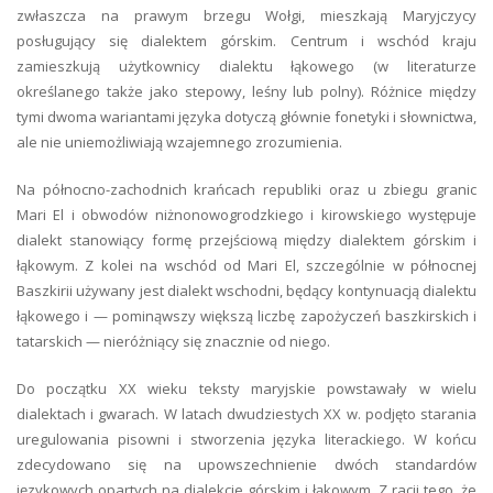
zwłaszcza na prawym brzegu Wołgi, mieszkają Maryjczycy
posługujący się dialektem górskim. Centrum i wschód kraju
zamieszkują użytkownicy dialektu łąkowego (w literaturze
określanego także jako stepowy, leśny lub polny). Różnice między
tymi dwoma wariantami języka dotyczą głównie fonetyki i słownictwa,
ale nie uniemożliwiają wzajemnego zrozumienia.
Na północno-zachodnich krańcach republiki oraz u zbiegu granic
Mari El i obwodów niżnonowogrodzkiego i kirowskiego występuje
dialekt stanowiący formę przejściową między dialektem górskim i
łąkowym. Z kolei na wschód od Mari El, szczególnie w północnej
Baszkirii używany jest dialekt wschodni, będący kontynuacją dialektu
łąkowego i — pominąwszy większą liczbę zapożyczeń baszkirskich i
tatarskich — nieróżniący się znacznie od niego.
Do początku XX wieku teksty maryjskie powstawały w wielu
dialektach i gwarach. W latach dwudziestych XX w. podjęto starania
uregulowania pisowni i stworzenia języka literackiego. W końcu
zdecydowano się na upowszechnienie dwóch standardów
językowych opartych na dialekcie górskim i łąkowym. Z racji tego, że