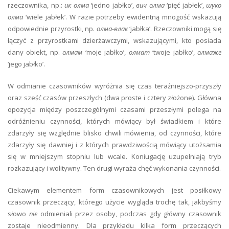
rzeczownika, np.:
ик олма
‘jedno jabłko’,
вич олма
‘pięć jabłek’,
шуко
олма
‘wiele jabłek’. W razie potrzeby ewidentną mnogość wskazują
odpowiednie przyrostki, np.
олма-влак
‘jabłka’. Rzeczowniki mogą się
łączyć z przyrostkami dzierżawczymi, wskazującymi, kto posiada
dany obiekt, np.
олмам
‘moje jabłko’,
олмат
‘twoje jabłko’,
олмаже
‘jego jabłko’.
W odmianie czasowników wyróżnia się czas teraźniejszo-przyszły
oraz sześć czasów przeszłych (dwa proste i cztery złożone). Główna
opozycja między poszczególnymi czasami przeszłymi polega na
odróżnieniu czynności, których mówiący był świadkiem i które
zdarzyły się względnie blisko chwili mówienia, od czynności, które
zdarzyły się dawniej i z których prawdziwością mówiący utożsamia
się w mniejszym stopniu lub wcale. Koniugację uzupełniają tryb
rozkazujący i wolitywny. Ten drugi wyraża chęć wykonania czynności.
Ciekawym elementem form czasownikowych jest posiłkowy
czasownik przeczący, którego użycie wygląda trochę tak, jakbyśmy
słowo
nie
odmieniali przez osoby, podczas gdy główny czasownik
zostaje nieodmienny. Dla przykładu kilka form przeczących