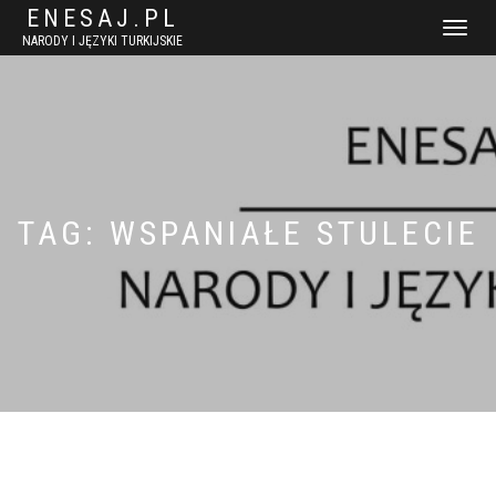
ENESAJ.PL
WŁĄCZ
NARODY I JĘZYKI TURKIJSKIE
NAWIGACJ
TAG:
WSPANIAŁE STULECIE