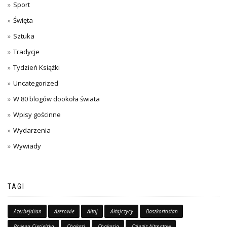
Sport
Święta
Sztuka
Tradycje
Tydzień Książki
Uncategorized
W 80 blogów dookoła świata
Wpisy gościnne
Wydarzenia
Wywiady
TAGI
Azerbejdżan
Azerowie
Ałtaj
Ałtajczycy
Baszkortostan
Bożena Ciesielska
Chakasi
Chakasja
Czingiz Ajtmatow