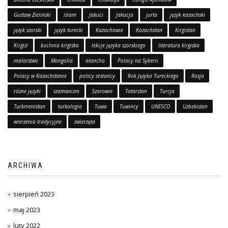
Gustaw Zieliński
islam
Jakuci
Jakucja
jurta
język kazachski
język szorski
język turecki
Kazachowie
Kazachstan
Kirgistan
Kirgizi
kuchnia kirgiska
lekcje języka szorskiego
literatura kirgiska
malarstwo
Mongolia
ołoncho
Polacy na Syberii
Polacy w Kazachstanie
polscy zesłańcy
Rok Języka Tureckiego
Rosja
różne języki
szamanizm
Szorowie
Tatarstan
Turcja
Turkmenistan
turkologia
Tuwa
Tuwińcy
UNESCO
Uzbekistan
wierzenia tradycyjne
zwierzęta
ARCHIWA
sierpień 2023
maj 2023
luty 2022