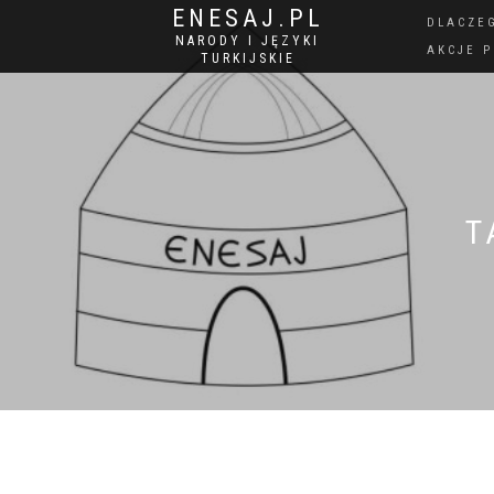
ENESAJ.PL
DLACZE
NARODY I JĘZYKI
AKCJE 
TURKIJSKIE
T