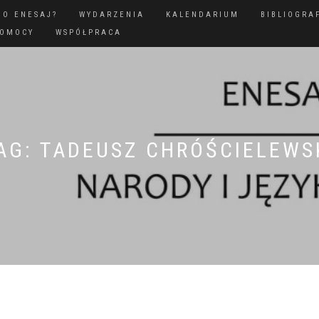
GO ENESAJ?
WYDARZENIA
KALENDARIUM
BIBLIOGRA
POMOCY
WSPÓŁPRACA
AG:
TADEUSZ CHRÓŚCIELEWS