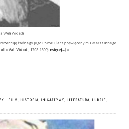
ła Weli Widadi
aprezentuję żadnego jego utworu, lecz poświęcony mu wiersz innego
olla Vəli Vidadi
, 1708-1809).
(więcej…)
ZY
|
FILM
,
HISTORIA
,
INICJATYWY
,
LITERATURA
,
LUDZIE
,