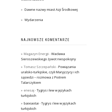
Dawne nazwy miast Azji Środkowej
Wydarzenia
NAJNOWSZE KOMENTARZE
Magazyn Energii
-
Wacława
Sieroszewskiego żywot niespokojny
Tomasz Szczepański
-
Powiązania
uralsko-turkijskie, czyli Maryjczycy i ich
sąsiedzi – rozmowa z Piotrem
Talarczykiem
enesaj
-
Tygrys i lew w językach
turkijskich
baixiaotai
-
Tygrys i lew w językach
turkijskich