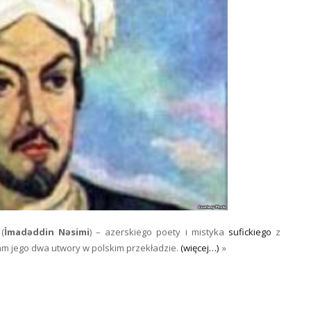
(
İmadəddin Nəsimi
) – azerskiego poety i mistyka
sufickiego
z
czam jego dwa utwory w polskim przekładzie.
(więcej…)