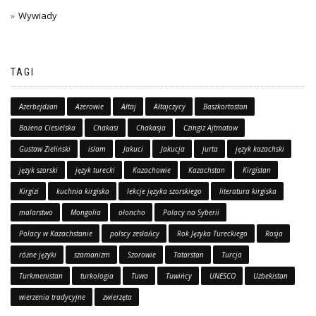
Wywiady
TAGI
Azerbejdżan
Azerowie
Ałtaj
Ałtajczycy
Baszkortostan
Bożena Ciesielska
Chakasi
Chakasja
Czingiz Ajtmatow
Gustaw Zieliński
islam
Jakuci
Jakucja
jurta
język kazachski
język szorski
język turecki
Kazachowie
Kazachstan
Kirgistan
Kirgizi
kuchnia kirgiska
lekcje języka szorskiego
literatura kirgiska
malarstwo
Mongolia
ołoncho
Polacy na Syberii
Polacy w Kazachstanie
polscy zesłańcy
Rok Języka Tureckiego
Rosja
różne języki
szamanizm
Szorowie
Tatarstan
Turcja
Turkmenistan
turkologia
Tuwa
Tuwińcy
UNESCO
Uzbekistan
wierzenia tradycyjne
zwierzęta