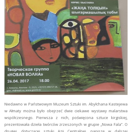
Niedawno w Państwowym Muzeum Sztuki im. Abyłchana Kastejewa
w Ałmaty można było obejrzeć dwie ciekawe wystawy malarstwa
współczesnego. Pierwsza z nich, poświęcona sztuce kirgiskiej,
prezentowała dzieła twórców zrzeszonych w grupie „Nowa Fala”. O
drugiej, dotyczącej sztuki Azji Centralnej, napiszę w dalszej