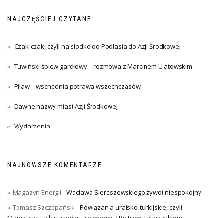
NAJCZĘŚCIEJ CZYTANE
Czak-czak, czyli na słodko od Podlasia do Azji Środkowej
Tuwiński śpiew gardłowy – rozmowa z Marcinem Ulatowskim
Pilaw – wschodnia potrawa wszechczasów
Dawne nazwy miast Azji Środkowej
Wydarzenia
NAJNOWSZE KOMENTARZE
Magazyn Energii
-
Wacława Sieroszewskiego żywot niespokojny
Tomasz Szczepański
-
Powiązania uralsko-turkijskie, czyli
Maryjczycy i ich sąsiedzi – rozmowa z Piotrem Talarczykiem