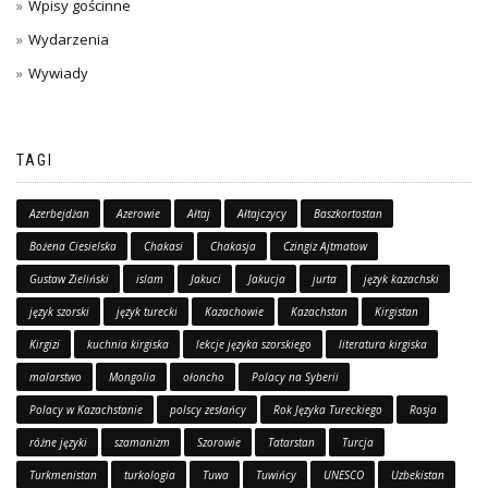
Wpisy gościnne
Wydarzenia
Wywiady
TAGI
Azerbejdżan
Azerowie
Ałtaj
Ałtajczycy
Baszkortostan
Bożena Ciesielska
Chakasi
Chakasja
Czingiz Ajtmatow
Gustaw Zieliński
islam
Jakuci
Jakucja
jurta
język kazachski
język szorski
język turecki
Kazachowie
Kazachstan
Kirgistan
Kirgizi
kuchnia kirgiska
lekcje języka szorskiego
literatura kirgiska
malarstwo
Mongolia
ołoncho
Polacy na Syberii
Polacy w Kazachstanie
polscy zesłańcy
Rok Języka Tureckiego
Rosja
różne języki
szamanizm
Szorowie
Tatarstan
Turcja
Turkmenistan
turkologia
Tuwa
Tuwińcy
UNESCO
Uzbekistan