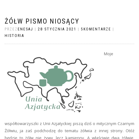
ŻÓŁW PISMO NIOSĄCY
PRZEZ
ENESAJ
|
28 STYCZNIA 2021
|
5KOMENTARZE
|
HISTORIA
Moje
współtowarzyszki z Unii Azjatyckiej piszą dziś o mitycznym Czarnym
Żółwiu, ja zaś podchodzę do tematu żółwia z innej strony. Otóż
będzie to żółw nie żywy, lecz kamienny. A właściwie dwa żółwie,