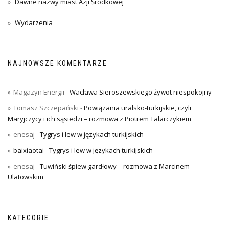
Dawne nazwy miast Azji Środkowej
Wydarzenia
NAJNOWSZE KOMENTARZE
Magazyn Energii
-
Wacława Sieroszewskiego żywot niespokojny
Tomasz Szczepański
-
Powiązania uralsko-turkijskie, czyli
Maryjczycy i ich sąsiedzi – rozmowa z Piotrem Talarczykiem
enesaj
-
Tygrys i lew w językach turkijskich
baixiaotai
-
Tygrys i lew w językach turkijskich
enesaj
-
Tuwiński śpiew gardłowy – rozmowa z Marcinem
Ulatowskim
KATEGORIE