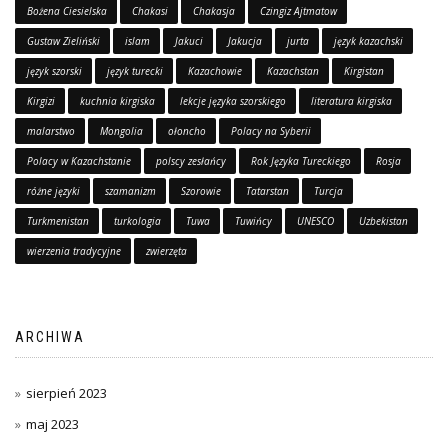
Bożena Ciesielska
Chakasi
Chakasja
Czingiz Ajtmatow
Gustaw Zieliński
islam
Jakuci
Jakucja
jurta
język kazachski
język szorski
język turecki
Kazachowie
Kazachstan
Kirgistan
Kirgizi
kuchnia kirgiska
lekcje języka szorskiego
literatura kirgiska
malarstwo
Mongolia
ołoncho
Polacy na Syberii
Polacy w Kazachstanie
polscy zesłańcy
Rok Języka Tureckiego
Rosja
różne języki
szamanizm
Szorowie
Tatarstan
Turcja
Turkmenistan
turkologia
Tuwa
Tuwińcy
UNESCO
Uzbekistan
wierzenia tradycyjne
zwierzęta
ARCHIWA
sierpień 2023
maj 2023