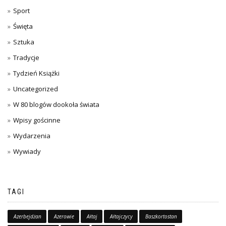
Sport
Święta
Sztuka
Tradycje
Tydzień Książki
Uncategorized
W 80 blogów dookoła świata
Wpisy gościnne
Wydarzenia
Wywiady
TAGI
Azerbejdżan
Azerowie
Ałtaj
Ałtajczycy
Baszkortostan