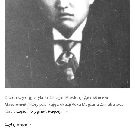
Oto dalszy ciąg artykułu Dilbegim Mawlonij (
Дильбегим
Мавлоний
), który publikuję z okazji Roku Magżana Żumabajewa
(patrz
część I
i
oryginał
).
(więcej…)
Czytaj więcej