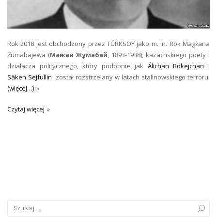
Rok 2018 jest obchodzony przez
TÜRKSOY
jako m. in. Rok Magżana
Żumabajewa (
Мағжан Жұмабай
, 1893-1938), kazachskiego poety i
działacza politycznego, który podobnie jak
Älichan Bökejchan
i
Säken Sejfullin
został rozstrzelany w latach stalinowskiego terroru.
(więcej…)
Czytaj więcej