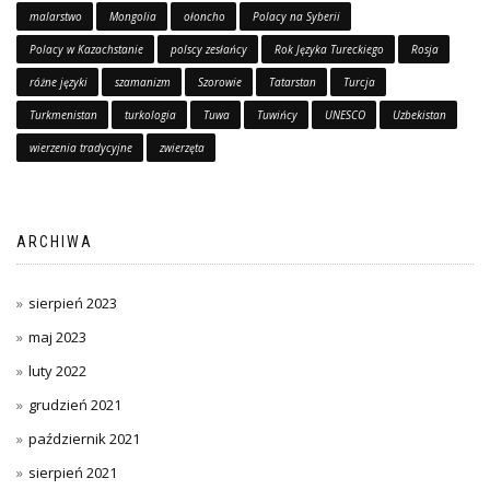
malarstwo
Mongolia
ołoncho
Polacy na Syberii
Polacy w Kazachstanie
polscy zesłańcy
Rok Języka Tureckiego
Rosja
różne języki
szamanizm
Szorowie
Tatarstan
Turcja
Turkmenistan
turkologia
Tuwa
Tuwińcy
UNESCO
Uzbekistan
wierzenia tradycyjne
zwierzęta
ARCHIWA
sierpień 2023
maj 2023
luty 2022
grudzień 2021
październik 2021
sierpień 2021