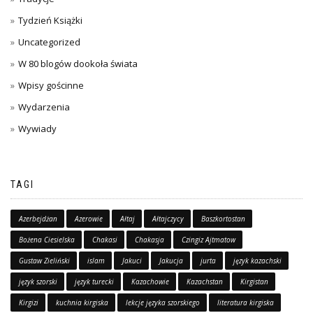
Tydzień Książki
Uncategorized
W 80 blogów dookoła świata
Wpisy gościnne
Wydarzenia
Wywiady
TAGI
Azerbejdżan
Azerowie
Ałtaj
Ałtajczycy
Baszkortostan
Bożena Ciesielska
Chakasi
Chakasja
Czingiz Ajtmatow
Gustaw Zieliński
islam
Jakuci
Jakucja
jurta
język kazachski
język szorski
język turecki
Kazachowie
Kazachstan
Kirgistan
Kirgizi
kuchnia kirgiska
lekcje języka szorskiego
literatura kirgiska