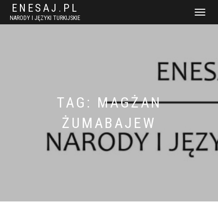
ENESAJ.PL
WŁĄCZ
NARODY I JĘZYKI TURKIJSKIE
NAWIGACJ
TAG:
MAGŻAN
ŻUMABAJEW