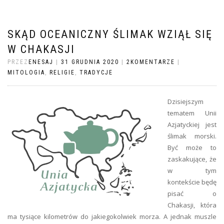
SKĄD OCEANICZNY ŚLIMAK WZIĄŁ SIĘ
W CHAKASJI
PRZEZ
ENESAJ
|
31 GRUDNIA 2020
|
2KOMENTARZE
|
MITOLOGIA
,
RELIGIE
,
TRADYCJE
Dzisiejszym
tematem Unii
Azjatyckiej jest
ślimak morski.
Być może to
zaskakujące, że
w tym
kontekście będę
pisać o
Chakasji, która
ma tysiące kilometrów do jakiegokolwiek morza. A jednak muszle