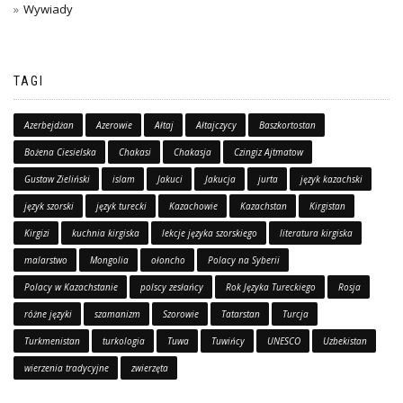
Wywiady
TAGI
Azerbejdżan
Azerowie
Ałtaj
Ałtajczycy
Baszkortostan
Bożena Ciesielska
Chakasi
Chakasja
Czingiz Ajtmatow
Gustaw Zieliński
islam
Jakuci
Jakucja
jurta
język kazachski
język szorski
język turecki
Kazachowie
Kazachstan
Kirgistan
Kirgizi
kuchnia kirgiska
lekcje języka szorskiego
literatura kirgiska
malarstwo
Mongolia
ołoncho
Polacy na Syberii
Polacy w Kazachstanie
polscy zesłańcy
Rok Języka Tureckiego
Rosja
różne języki
szamanizm
Szorowie
Tatarstan
Turcja
Turkmenistan
turkologia
Tuwa
Tuwińcy
UNESCO
Uzbekistan
wierzenia tradycyjne
zwierzęta