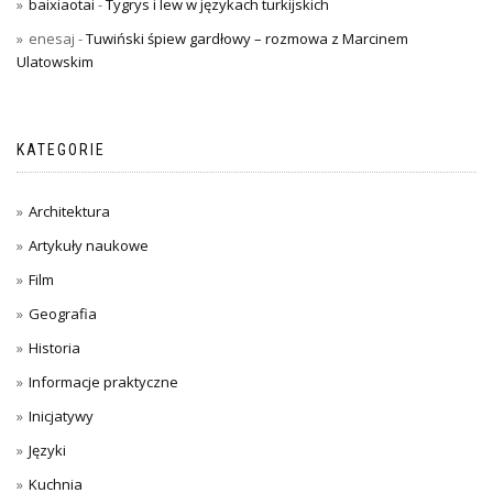
baixiaotai
-
Tygrys i lew w językach turkijskich
enesaj
-
Tuwiński śpiew gardłowy – rozmowa z Marcinem
Ulatowskim
KATEGORIE
Architektura
Artykuły naukowe
Film
Geografia
Historia
Informacje praktyczne
Inicjatywy
Języki
Kuchnia