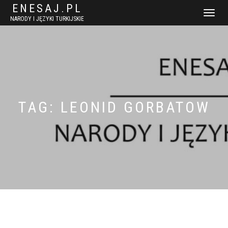
ENESAJ.PL
WŁĄCZ
NARODY I JĘZYKI TURKIJSKIE
NAWIGACJ
TAG:
LEONID GORBATOW