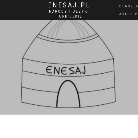
ENESAJ.PL
DLACZE
NARODY I JĘZYKI
AKCJE 
TURKIJSKIE