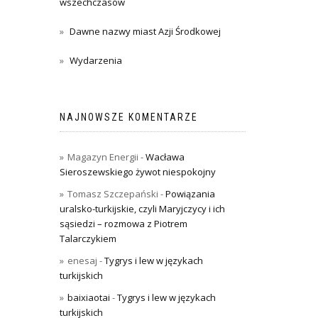
wszechczasów
Dawne nazwy miast Azji Środkowej
Wydarzenia
NAJNOWSZE KOMENTARZE
Magazyn Energii
-
Wacława
Sieroszewskiego żywot niespokojny
Tomasz Szczepański
-
Powiązania
uralsko-turkijskie, czyli Maryjczycy i ich
sąsiedzi – rozmowa z Piotrem
Talarczykiem
enesaj
-
Tygrys i lew w językach
turkijskich
baixiaotai
-
Tygrys i lew w językach
turkijskich