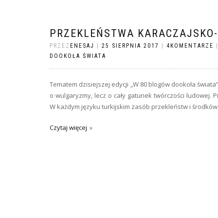
PRZEKLEŃSTWA KARACZAJSKO-
PRZEZ
ENESAJ
|
25 SIERPNIA 2017
|
4KOMENTARZE
DOOKOŁA ŚWIATA
Tematem dzisiejszej edycji „W 80 blogów dookoła świat
o wulgaryzmy, lecz o cały gatunek twórczości ludowej. 
W każdym języku turkijskim zasób przekleństw i środków
Czytaj więcej