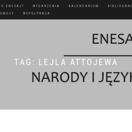
GO ENESAJ?
WYDARZENIA
KALENDARIUM
BIBLIOGRA
POMOCY
WSPÓŁPRACA
TAG:
LEJLA ATTOJEWA