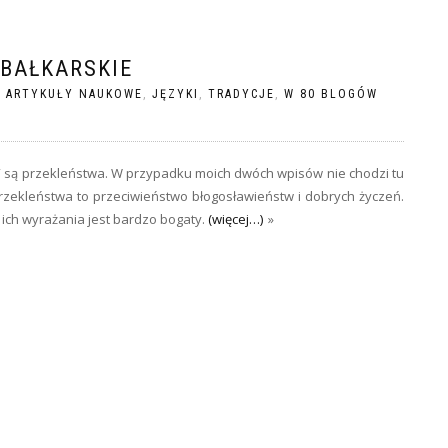
BAŁKARSKIE
|
ARTYKUŁY NAUKOWE
,
JĘZYKI
,
TRADYCJE
,
W 80 BLOGÓW
a” są przekleństwa. W przypadku moich dwóch wpisów nie chodzi tu
Przekleństwa to przeciwieństwo błogosławieństw i dobrych życzeń.
 ich wyrażania jest bardzo bogaty.
(więcej…)