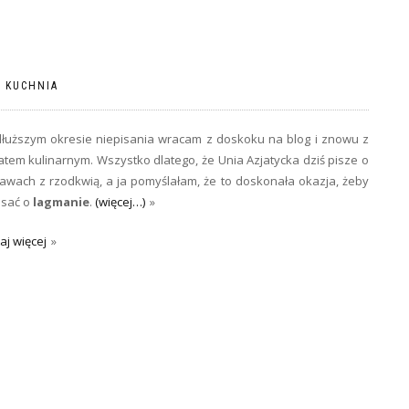
|
KUCHNIA
łuższym okresie niepisania wracam z doskoku na blog i znowu z
tem kulinarnym. Wszystko dlatego, że Unia Azjatycka dziś pisze o
awach z rzodkwią, a ja pomyślałam, że to doskonała okazja, żeby
isać o
lagmanie
.
(więcej…)
aj więcej