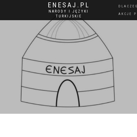
ENESAJ.PL
DLACZE
NARODY I JĘZYKI
AKCJE 
TURKIJSKIE