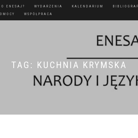
GO ENESAJ?
WYDARZENIA
KALENDARIUM
BIBLIOGRA
POMOCY
WSPÓŁPRACA
TAG:
KUCHNIA KRYMSKA