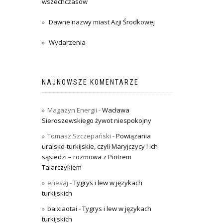
wszechczasów
Dawne nazwy miast Azji Środkowej
Wydarzenia
NAJNOWSZE KOMENTARZE
Magazyn Energii
-
Wacława
Sieroszewskiego żywot niespokojny
Tomasz Szczepański
-
Powiązania
uralsko-turkijskie, czyli Maryjczycy i ich
sąsiedzi – rozmowa z Piotrem
Talarczykiem
enesaj
-
Tygrys i lew w językach
turkijskich
baixiaotai
-
Tygrys i lew w językach
turkijskich