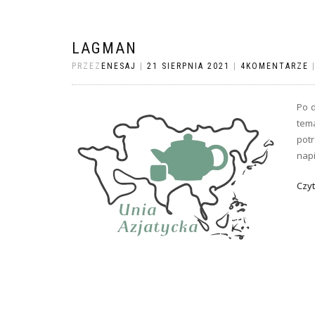
LAGMAN
PRZEZ
ENESAJ
|
21 SIERPNIA 2021
|
4KOMENTARZE
Po d
tema
potr
nap
Czyt