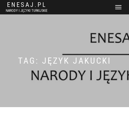
ENESAJ.PL
WŁĄCZ
NARODY I JĘZYKI TURKIJSKIE
NAWIGACJ
TAG:
JĘZYK JAKUCKI