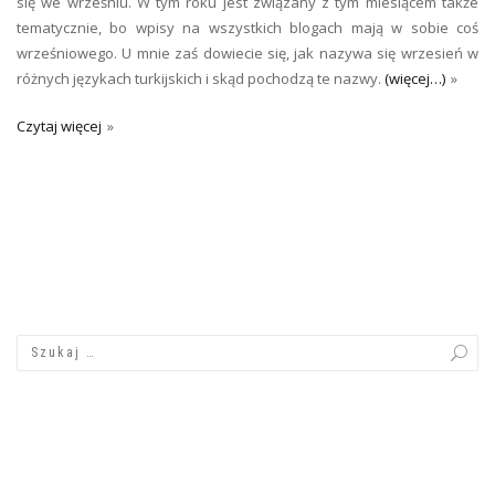
się we wrześniu. W tym roku jest związany z tym miesiącem także
tematycznie, bo wpisy na wszystkich blogach mają w sobie coś
wrześniowego. U mnie zaś dowiecie się, jak nazywa się wrzesień w
różnych językach turkijskich i skąd pochodzą te nazwy.
(więcej…)
Czytaj więcej