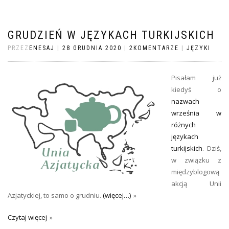
GRUDZIEŃ W JĘZYKACH TURKIJSKICH
PRZEZ
ENESAJ
|
28 GRUDNIA 2020
|
2KOMENTARZE
|
JĘZYKI
Pisałam już
kiedyś o
nazwach
września w
różnych
językach
turkijskich
. Dziś,
w związku z
międzyblogową
akcją Unii
Azjatyckiej, to samo o grudniu.
(więcej…)
Czytaj więcej