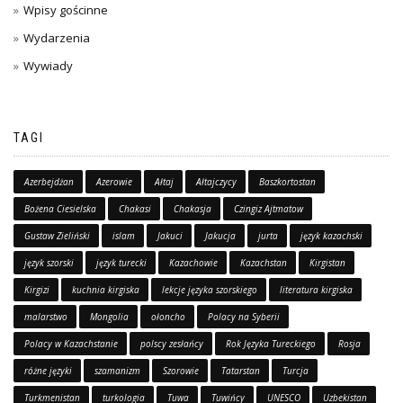
Wpisy gościnne
Wydarzenia
Wywiady
TAGI
Azerbejdżan
Azerowie
Ałtaj
Ałtajczycy
Baszkortostan
Bożena Ciesielska
Chakasi
Chakasja
Czingiz Ajtmatow
Gustaw Zieliński
islam
Jakuci
Jakucja
jurta
język kazachski
język szorski
język turecki
Kazachowie
Kazachstan
Kirgistan
Kirgizi
kuchnia kirgiska
lekcje języka szorskiego
literatura kirgiska
malarstwo
Mongolia
ołoncho
Polacy na Syberii
Polacy w Kazachstanie
polscy zesłańcy
Rok Języka Tureckiego
Rosja
różne języki
szamanizm
Szorowie
Tatarstan
Turcja
Turkmenistan
turkologia
Tuwa
Tuwińcy
UNESCO
Uzbekistan