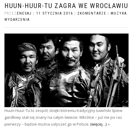
HUUN-HUUR-TU ZAGRA WE WROCŁAWIU
PRZEZ
ENESAJ
|
11 STYCZNIA 2016
|
2KOMENTARZE
|
MUZYKA
,
WYDARZENIA
Huun-Huur-Tu to zespół, dzięki któremu tradycyjny tuwiński śpiew
gardłowy stał się znany na całym świecie. Wkrótce – już nie po raz
pierwszy – będzie można usłyszeć go w Polsce.
(więcej…)