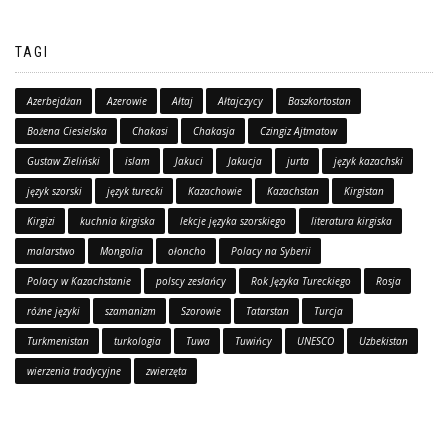
TAGI
Azerbejdżan
Azerowie
Ałtaj
Ałtajczycy
Baszkortostan
Bożena Ciesielska
Chakasi
Chakasja
Czingiz Ajtmatow
Gustaw Zieliński
islam
Jakuci
Jakucja
jurta
język kazachski
język szorski
język turecki
Kazachowie
Kazachstan
Kirgistan
Kirgizi
kuchnia kirgiska
lekcje języka szorskiego
literatura kirgiska
malarstwo
Mongolia
ołoncho
Polacy na Syberii
Polacy w Kazachstanie
polscy zesłańcy
Rok Języka Tureckiego
Rosja
różne języki
szamanizm
Szorowie
Tatarstan
Turcja
Turkmenistan
turkologia
Tuwa
Tuwińcy
UNESCO
Uzbekistan
wierzenia tradycyjne
zwierzęta