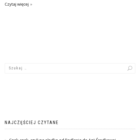
Czytaj więcej
NAJCZĘŚCIEJ CZYTANE
Czak-czak, czyli na słodko od Podlasia do Azji Środkowej