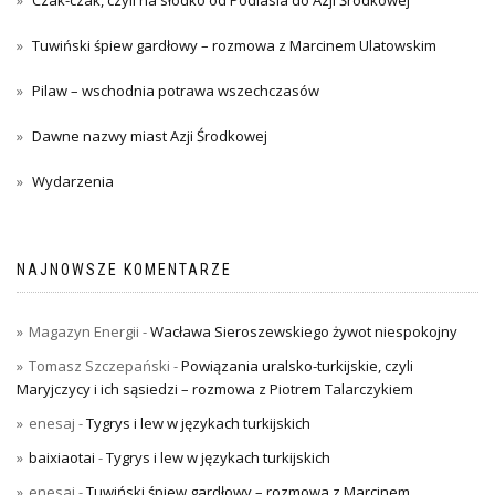
Tuwiński śpiew gardłowy – rozmowa z Marcinem Ulatowskim
Pilaw – wschodnia potrawa wszechczasów
Dawne nazwy miast Azji Środkowej
Wydarzenia
NAJNOWSZE KOMENTARZE
Magazyn Energii
-
Wacława Sieroszewskiego żywot niespokojny
Tomasz Szczepański
-
Powiązania uralsko-turkijskie, czyli
Maryjczycy i ich sąsiedzi – rozmowa z Piotrem Talarczykiem
enesaj
-
Tygrys i lew w językach turkijskich
baixiaotai
-
Tygrys i lew w językach turkijskich
enesaj
-
Tuwiński śpiew gardłowy – rozmowa z Marcinem