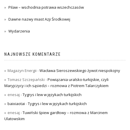
Pilaw – wschodnia potrawa wszechczasów
Dawne nazwy miast Azji Środkowej
Wydarzenia
NAJNOWSZE KOMENTARZE
Magazyn Energii
-
Wacława Sieroszewskiego żywot niespokojny
Tomasz Szczepański
-
Powiązania uralsko-turkijskie, czyli
Maryjczycy i ich sąsiedzi – rozmowa z Piotrem Talarczykiem
enesaj
-
Tygrys i lew w językach turkijskich
baixiaotai
-
Tygrys i lew w językach turkijskich
enesaj
-
Tuwiński śpiew gardłowy – rozmowa z Marcinem
Ulatowskim