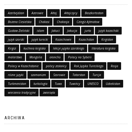
Azerbejdżan
Azerowie
Ałtaj
Ałtajczycy
Baszkortostan
Bożena Ciesielska
Chakasi
Chakasja
Czingiz Ajtmatow
Gustaw Zieliński
islam
Jakuci
Jakucja
jurta
język kazachski
język szorski
język turecki
Kazachowie
Kazachstan
Kirgistan
Kirgizi
kuchnia kirgiska
lekcje języka szorskiego
literatura kirgiska
malarstwo
Mongolia
ołoncho
Polacy na Syberii
Polacy w Kazachstanie
polscy zesłańcy
Rok Języka Tureckiego
Rosja
różne języki
szamanizm
Szorowie
Tatarstan
Turcja
Turkmenistan
turkologia
Tuwa
Tuwińcy
UNESCO
Uzbekistan
wierzenia tradycyjne
zwierzęta
ARCHIWA