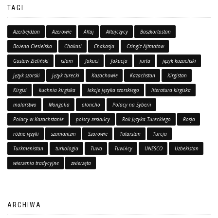
TAGI
Azerbejdżan
Azerowie
Ałtaj
Ałtajczycy
Baszkortostan
Bożena Ciesielska
Chakasi
Chakasja
Czingiz Ajtmatow
Gustaw Zieliński
islam
Jakuci
Jakucja
jurta
język kazachski
język szorski
język turecki
Kazachowie
Kazachstan
Kirgistan
Kirgizi
kuchnia kirgiska
lekcje języka szorskiego
literatura kirgiska
malarstwo
Mongolia
ołoncho
Polacy na Syberii
Polacy w Kazachstanie
polscy zesłańcy
Rok Języka Tureckiego
Rosja
różne języki
szamanizm
Szorowie
Tatarstan
Turcja
Turkmenistan
turkologia
Tuwa
Tuwińcy
UNESCO
Uzbekistan
wierzenia tradycyjne
zwierzęta
ARCHIWA