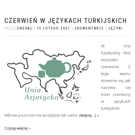
CZERWIEŃ W JĘZYKACH TURKIJSKICH
PRZEZ
ENESAJ
|
15 LUTEGO 2021
|
2KOMENTARZE
|
JĘZYKI
W Unii
Azjatyckiej dziś
wszystko
czerwone. Z
tego wpisu
dowiecie się, jak
nazywa się
kolor czerwony
w językach
turkijskich.
Wbrew pozorom nie wszędzie tak samo.
(więcej…)
Czytaj więcej