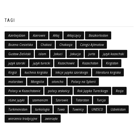
TAGI
Azerbejdżan
Azerowie
Ałtaj
Ałtajczycy
Baszkortostan
Bożena Ciesielska
Chakasi
Chakasja
Czingiz Ajtmatow
Gustaw Zieliński
islam
Jakuci
Jakucja
jurta
język kazachski
język szorski
język turecki
Kazachowie
Kazachstan
Kirgistan
Kirgizi
kuchnia kirgiska
lekcje języka szorskiego
literatura kirgiska
malarstwo
Mongolia
ołoncho
Polacy na Syberii
Polacy w Kazachstanie
polscy zesłańcy
Rok Języka Tureckiego
Rosja
różne języki
szamanizm
Szorowie
Tatarstan
Turcja
Turkmenistan
turkologia
Tuwa
Tuwińcy
UNESCO
Uzbekistan
wierzenia tradycyjne
zwierzęta