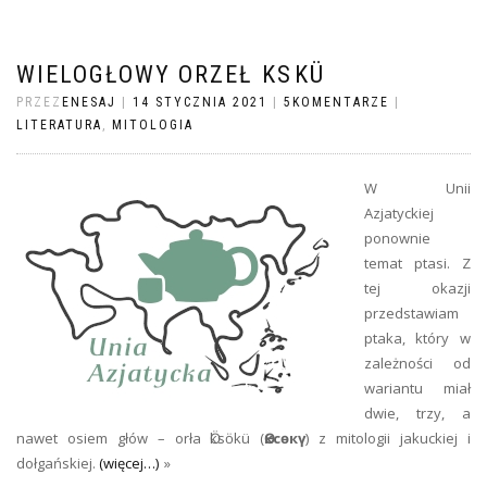
WIELOGŁOWY ORZEŁ ӦKSӦKÜ
PRZEZ
ENESAJ
|
14 STYCZNIA 2021
|
5KOMENTARZE
|
LITERATURA
,
MITOLOGIA
W Unii
Azjatyckiej
ponownie
temat ptasi. Z
tej okazji
przedstawiam
ptaka, który w
zależności od
wariantu miał
dwie, trzy, a
nawet osiem głów – orła Ӧksӧkü (
Өксөкү
) z mitologii jakuckiej i
dołgańskiej.
(więcej…)